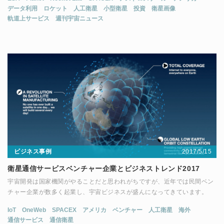
データ利用
ロケット
人工衛星
小型衛星
投資
衛星画像
軌道上サービス
週刊宇宙ニュース
ビジネス事例
2017/5/15
衛星通信サービスベンチャー企業とビジネストレンド2017
宇宙開発は国家機関がやることだと思われがちですが、近年では民間ベン
チャー企業が数多く起業し、宇宙ビジネスが盛んになってきています。
IoT
OneWeb
SPACEX
アメリカ
ベンチャー
人工衛星
海外
通信サービス
通信衛星