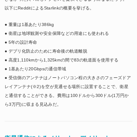
以下にRedditによるStarlinkの概要を挙げる。
● 重量は1基あたり386kg
● 衛星は地球観測や安全保障などの用途にも使われる
● 5年の設計寿命
● デブリ化防止のために寿命後の軌道離脱
● 高度1,110kmから1,325kmの間で83の軌道面を使用する
● 1基あたり20Gbpsの通信帯域
● 受信側のアンテナはノートパソコン程の大きさのフェーズドア
レイアンテナ(※2)を空が見通せる場所に設置することで、衛星
と通信することができる。費用は100ドルから300ドル(1万円か
ら3万円)に収まる見込みだ。