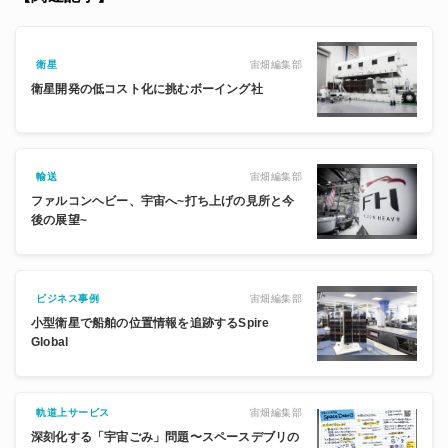
衛星
宙畑編集部
衛星開発の低コスト化に挑むボーイング社
輸送
宙畑編集部
ファルコンヘビー、宇宙へ~打ち上げの見所と今
後の展望~
ビジネス事例
宙畑編集部
小型衛星で船舶の位置情報を追跡するSpire
Global
軌道上サービス
宙畑編集部
深刻化する「宇宙ごみ」問題〜スペースデブリの