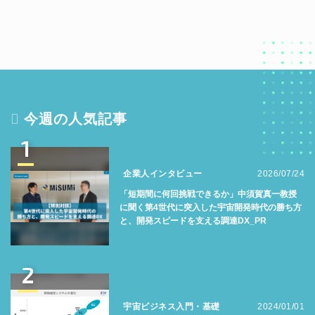
今週の人気記事
1
企業人インタビュー
2026/07/24
「短期間に何回挑戦できるか」中須賀真一教授
に聞く第4世代に突入した宇宙開発時代の勝ち方
と、開発スピードを支える調達DX_PR
2
宇宙ビジネス入門・基礎
2024/01/01