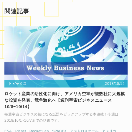
関連記事
トピックス
2018/10/15
ロケット産業の活性化に向け、アメリカ空軍が複数社に大規模
な投資を発表。競争激化へ【週刊宇宙ビジネスニュース
10/8~10/14】
毎週宇宙ビジネスの気になる話題をピックアップする本連載！今週は
2018/10/1~10/7までの話題です。
ESA
Planet
Rocket Lab
SPACEX
アストロスケール
アメリカ