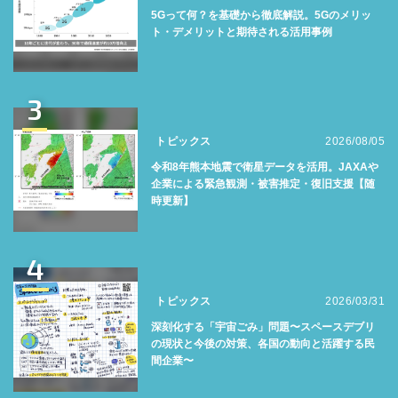
5Gって何？を基礎から徹底解説。5Gのメリッ
ト・デメリットと期待される活用事例
3
トピックス
2026/08/05
令和8年熊本地震で衛星データを活用。JAXAや
企業による緊急観測・被害推定・復旧支援【随
時更新】
4
トピックス
2026/03/31
深刻化する「宇宙ごみ」問題〜スペースデブリ
の現状と今後の対策、各国の動向と活躍する民
間企業〜