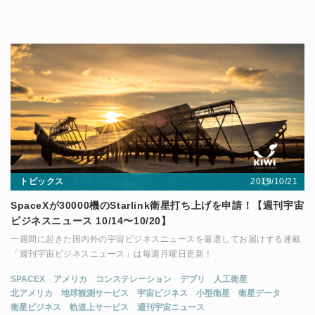
トピックス
2019/10/21
SpaceXが30000機のStarlink衛星打ち上げを申請！【週刊宇宙
ビジネスニュース 10/14〜10/20】
一週間に起きた国内外の宇宙ビジネスニュースを厳選してお届けする連載
「週刊宇宙ビジネスニュース」は毎週月曜日更新！
SPACEX
アメリカ
コンステレーション
デブリ
人工衛星
北アメリカ
地球観測サービス
宇宙ビジネス
小型衛星
衛星データ
衛星ビジネス
軌道上サービス
週刊宇宙ニュース