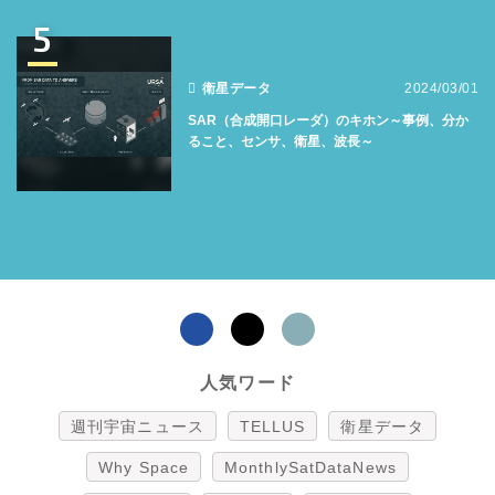
5
衛星データ
2024/03/01
SAR（合成開口レーダ）のキホン～事例、分か
ること、センサ、衛星、波長～
人気ワード
週刊宇宙ニュース
TELLUS
衛星データ
Why Space
MonthlySatDataNews