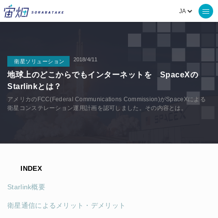
2018/4/11
衛星ソリューション
地球上のどこからでもインターネットを SpaceXの
Starlinkとは？
アメリカのFCC(Federal Communications Commission)がSpaceXによる
衛星コンステレーション運用計画を認可しました。その内容とは。
INDEX
Starlink概要
衛星通信によるメリット・デメリット