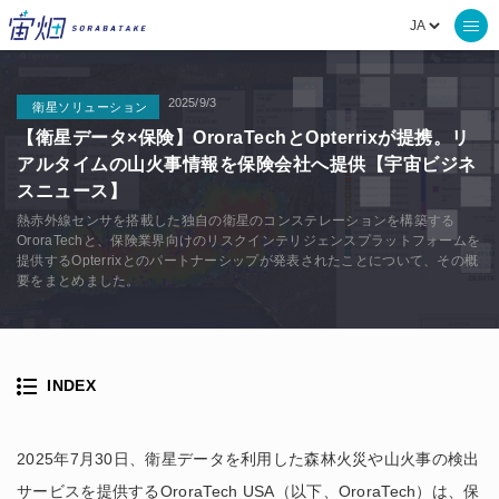
2025/9/3
衛星ソリューション
【衛星データ×保険】OroraTechとOpterrixが提携。リ
アルタイムの山火事情報を保険会社へ提供【宇宙ビジネ
スニュース】
熱赤外線センサを搭載した独自の衛星のコンステレーションを構築する
OroraTechと、保険業界向けのリスクインテリジェンスプラットフォームを
提供するOpterrixとのパートナーシップが発表されたことについて、その概
要をまとめました。
INDEX
2025年7月30日、衛星データを利用した森林火災や山火事の検出
サービスを提供するOroraTech USA（以下、OroraTech）は、保