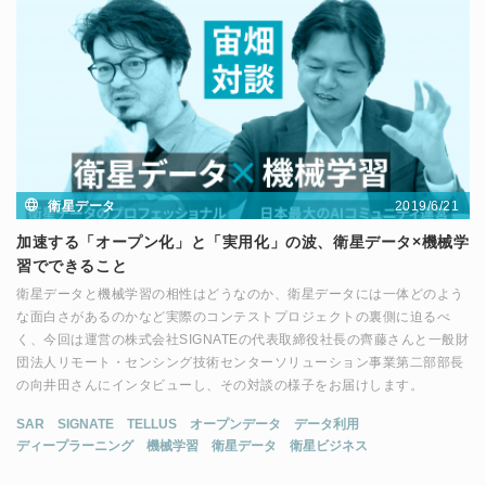
2019/6/21
衛星データ
加速する「オープン化」と「実用化」の波、衛星データ×機械学
習でできること
衛星データと機械学習の相性はどうなのか、衛星データには一体どのよう
な面白さがあるのかなど実際のコンテストプロジェクトの裏側に迫るべ
く、今回は運営の株式会社SIGNATEの代表取締役社長の齊藤さんと一般財
団法人リモート・センシング技術センターソリューション事業第二部部長
の向井田さんにインタビューし、その対談の様子をお届けします。
SAR
SIGNATE
TELLUS
オープンデータ
データ利用
ディープラーニング
機械学習
衛星データ
衛星ビジネス