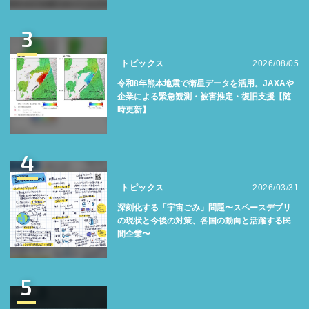
3
トピックス
2026/08/05
令和8年熊本地震で衛星データを活用。JAXAや
企業による緊急観測・被害推定・復旧支援【随
時更新】
4
トピックス
2026/03/31
深刻化する「宇宙ごみ」問題〜スペースデブリ
の現状と今後の対策、各国の動向と活躍する民
間企業〜
5