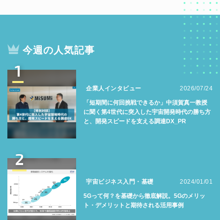
今週の人気記事
1
企業人インタビュー
2026/07/24
「短期間に何回挑戦できるか」中須賀真一教授
に聞く第4世代に突入した宇宙開発時代の勝ち方
と、開発スピードを支える調達DX_PR
2
宇宙ビジネス入門・基礎
2024/01/01
5Gって何？を基礎から徹底解説。5Gのメリッ
ト・デメリットと期待される活用事例