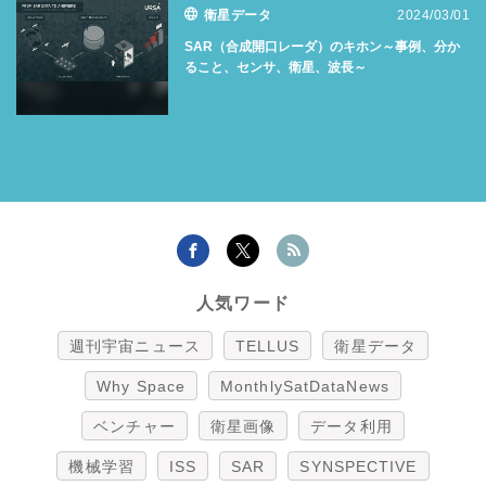
衛星データ
2024/03/01
SAR（合成開口レーダ）のキホン～事例、分か
ること、センサ、衛星、波長～
人気ワード
週刊宇宙ニュース
TELLUS
衛星データ
Why Space
MonthlySatDataNews
ベンチャー
衛星画像
データ利用
機械学習
ISS
SAR
SYNSPECTIVE