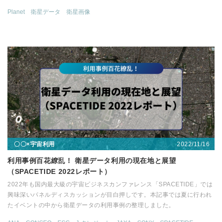
Planet
衛星データ
衛星画像
2022/11/16
〇〇×宇宙利用
利用事例百花繚乱！ 衛星データ利用の現在地と展望
（SPACETIDE 2022レポート）
2022年も国内最大級の宇宙ビジネスカンファレンス「SPACETIDE」では
興味深いパネルディスカッションが目白押しです。本記事では夏に行われ
たイベントの中から衛星データの利用事例の整理しました。