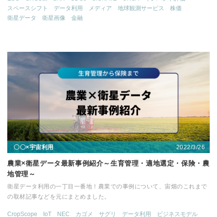
スペースシフト
データ利用
メディア
地球観測サービス
株価
衛星データ
衛星画像
金融
2022/3/26
〇〇×宇宙利用
農業×衛星データ最新事例紹介～生育管理・適地選定・保険・農
地管理～
衛星データ利用の一丁目一番地！農業での事例について、宙畑のこれまで
の取材記事などを元にまとめました。
CropScope
IoT
NEC
カゴメ
サグリ
データ利用
ビジネスモデル