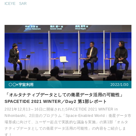
ICEYE
SAR
2022/1/30
〇〇×宇宙利用
「オルタナティブデータとしての衛星データ活用の可能性」
SPACETIDE 2021 WINTER／Day2 第1部レポート
2021年12月13～16日に開催されたSPACETIDE 2021 WINTER in
Nihonbashi。2日目のプログラム「Space-Enabled World：衛星データ市
場形成に向けて、ユーザー起点で実践的な議論を実施」の第1部「オルタ
ナティブデータとしての衛星データ活用の可能性」の内容をご紹介しま
す！