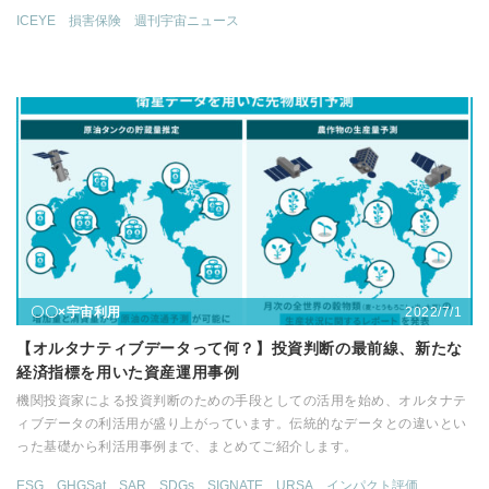
ICEYE
損害保険
週刊宇宙ニュース
2022/7/1
〇〇×宇宙利用
【オルタナティブデータって何？】投資判断の最前線、新たな
経済指標を用いた資産運用事例
機関投資家による投資判断のための手段としての活用を始め、オルタナテ
ィブデータの利活用が盛り上がっています。伝統的なデータとの違いとい
った基礎から利活用事例まで、まとめてご紹介します。
ESG
GHGSat
SAR
SDGs
SIGNATE
URSA
インパクト評価