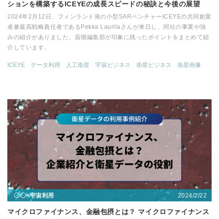
ションを構築するICEYEの成長スピードの秘訣と今後の展望
2024年2月12日、フィンランド発の小型SARベンチャーICEYEの共同創業
者兼最高戦略責任者であるPekka Laurilaさんが来日し、同社の事業や強
みの紹介がありました。宙畑編集部が印象に残ったポイントをまとめて紹
介しています。
ICEYE
データ利用
人工衛星
宇宙ビジネス
衛星ビジネス
衛星画像
2024/2/22
〇〇×宇宙利用
マイクロファイナンス、金融包摂とは？ マイクロファイナンス