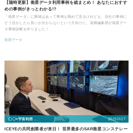
【随時更新】衛星データ利用事例を総まとめ！ あなたにおすす
めの事例がきっとわかる!?
「衛星データ」に興味はあって事例も眺めて見るけれども、自社の事例に
どう活かしたら良いか分からないという方向けに、宙畑編集部が衛星デー
タ事例診断を作りました！
衛星データ
2025/3/17
〇〇×宇宙利用
ICEYEの共同創業者が来日！ 世界最多のSAR衛星コンステレー