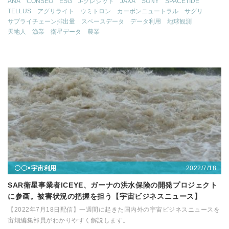
ANA
CONSEO
ESG
J-クレジット
JAXA
SONY
SPACETIDE
TELLUS
アグリライト
ウミトロン
カーボンニュートラル
サグリ
サプライチェーン排出量
スペースデータ
データ利用
地球観測
天地人
漁業
衛星データ
農業
2022/7/18
〇〇×宇宙利用
SAR衛星事業者ICEYE、ガーナの洪水保険の開発プロジェクト
に参画。被害状況の把握を担う【宇宙ビジネスニュース】
【2022年7月18日配信】一週間に起きた国内外の宇宙ビジネスニュースを
宙畑編集部員がわかりやすく解説します。