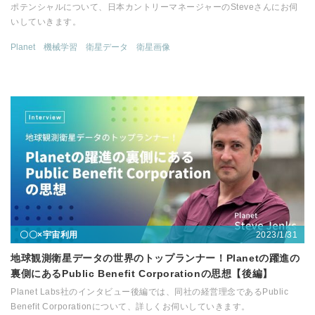
ポテンシャルについて、日本カントリーマネージャーのSteveさんにお伺
いしていきます。
Planet
機械学習
衛星データ
衛星画像
2023/1/31
〇〇×宇宙利用
地球観測衛星データの世界のトップランナー！Planetの躍進の
裏側にあるPublic Benefit Corporationの思想【後編】
Planet Labs社のインタビュー後編では、同社の経営理念であるPublic
Benefit Corporationについて、詳しくお伺いしていきます。