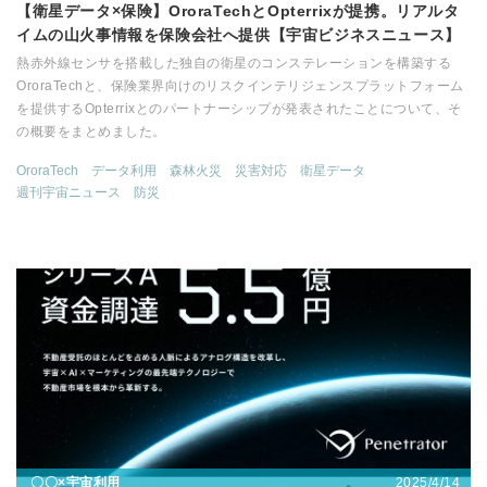
【衛星データ×保険】OroraTechとOpterrixが提携。リアルタ
イムの山火事情報を保険会社へ提供【宇宙ビジネスニュース】
熱赤外線センサを搭載した独自の衛星のコンステレーションを構築する
OroraTechと、保険業界向けのリスクインテリジェンスプラットフォーム
を提供するOpterrixとのパートナーシップが発表されたことについて、そ
の概要をまとめました。
OroraTech
データ利用
森林火災
災害対応
衛星データ
週刊宇宙ニュース
防災
2025/4/14
〇〇×宇宙利用