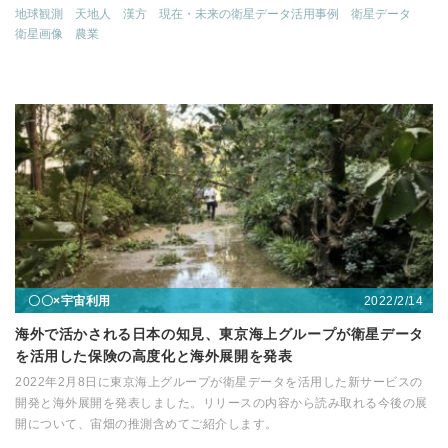
地球観測
天地人
漢方
現在・未来の衛星データ活用事例
衛星データ
衛星画像
農業
2022/2/14
〇〇×宇宙利用
海外で活かされる日本の知見、東京海上グループが衛星データ
を活用した保険の高度化と海外展開を発表
2022年2月8日に東京海上グループが衛星データを活用した新サービスの
開発と海外展開を発表しました。リリースの内容から読み取れる今後の展
開について、宙畑の推測含めてご紹介します。