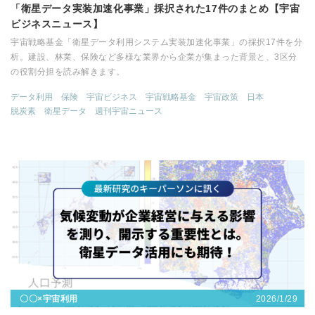
「衛星データ実装加速化事業」採択された17件のまとめ【宇宙
ビジネスニュース】
宇宙戦略基金「衛星データ利用システム実装加速化事業」の採択17件を分
析。建設、林業、保険など多様な業界から企業が集まった背景と、3区分
の役割分担を読み解きます。
データ利用
保険
宇宙ビジネス
宇宙戦略基金
宇宙政策
日本
脱炭素
衛星データ
週刊宇宙ニュース
2026/1/29
〇〇×宇宙利用