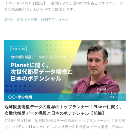
【2023年11月13日配信】一週間に起きた国内外の宇宙ビジネスニュース
を宙畑編集部員がわかりやすく解説します。
JAXA
東京海上日動
週刊宇宙ニュース
2023/1/31
〇〇×宇宙利用
地球観測衛星データの世界のトップランナー！Planetに聞く、
次世代衛星データ構想と日本のポテンシャル【前編】
2010年設立以来、地球観測衛星データ市場のトップランナーとして走り続
けているPlanet Labs社にビジネス状況や次世代衛星データ構想、日本の