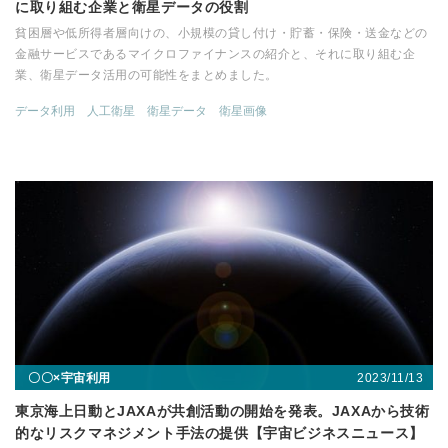
に取り組む企業と衛星データの役割
貧困層や低所得者層向けの、小規模の貸し付け・貯蓄・保険・送金などの
金融サービスであるマイクロファイナンスの紹介と、それに取り組む企
業、衛星データ活用の可能性をまとめました。
データ利用
人工衛星
衛星データ
衛星画像
2023/11/13
〇〇×宇宙利用
東京海上日動とJAXAが共創活動の開始を発表。JAXAから技術
的なリスクマネジメント手法の提供【宇宙ビジネスニュース】