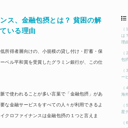
ンス、金融包摂とは？ 貧困の解
（
ている理由
は
理
や低所得者層向けの、小規模の貸し付け・貯蓄・保
（
包
ノーベル平和賞を受賞したグラミン銀行が、この仕
（
。
ー
（
文脈で使われることが多い言葉で「金融包摂」があ
海
必要な金融サービスをすべての人々が利用できるよ
（
星
マイクロファイナンスは金融包摂の１つと言えま
（