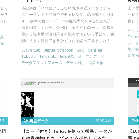
ード付き）
AM
をして
本記事は「いつ空いてるの!? 無料衛星データでディ
山の
んか？
ズニーランドの混雑予想チャレンジ」の後編となりま
なぜ？
検出に
す！ 前半ではディズニーの混雑予想をするための方
察し
法を列挙しました。今回は、そのうちの一つ、衛星画
API
像から駐車場の混雑具合を観測するという手法で、実
Tellus
用
際にうまく観測できるかどうかを調べて見ました！
データ
画像
地球観
JupyterLab
JupyterNotebook
SAR
Sentinel
衛星画
TELLUS
TellusIDE
TellusOS
オープンデータ
データプラットフォーム
データ利用
衛星画像
5/7
2020/4/2
衛星データ
Tel
空間
【コード付き】Tellusを使って衛星データか
【1
ら特定植物(アカエゾマツ)を抽出してみた
習 by