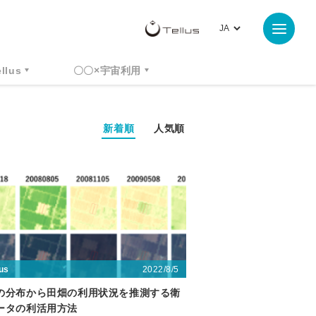
ellus
〇〇×宇宙利用
新着順
人気順
2022/8/5
lus
の分布から田畑の利用状況を推測する衛
ータの利活用方法