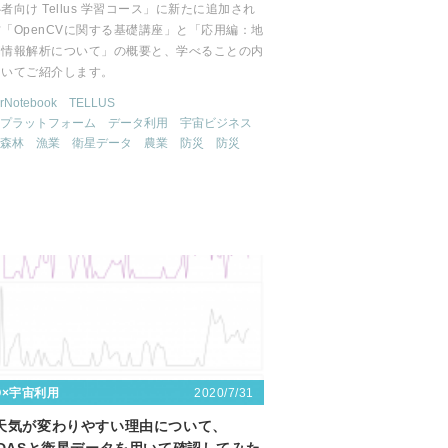
者向け Tellus 学習コース」に新たに追加され
「OpenCVに関する基礎講座」と「応用編：地
間情報解析について」の概要と、学べることの内
ついてご紹介します。
erNotebook
TELLUS
プラットフォーム
データ利用
宇宙ビジネス
森林
漁業
衛星データ
農業
防災
防災
2020/7/31
〇×宇宙利用
天気が変わりやすい理由について、