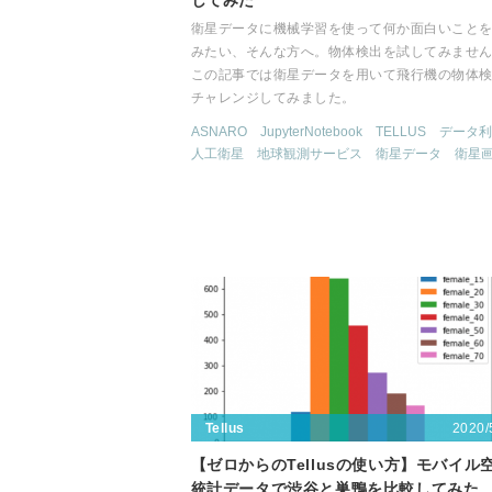
してみた
衛星データに機械学習を使って何か面白いこと
みたい、そんな方へ。物体検出を試してみませ
この記事では衛星データを用いて飛行機の物体
チャレンジしてみました。
ASNARO
JupyterNotebook
TELLUS
データ利
人工衛星
地球観測サービス
衛星データ
衛星
2020/
Tellus
【ゼロからのTellusの使い方】モバイル
統計データで渋谷と巣鴨を比較してみた