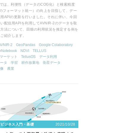
lusでは、利便性（データのCOG化）と検索精度
Iのフォーマット統一）の向上を目指して、デー
用APIの更新を行いました。それに伴い、今回
い配信用APIを利用してAVNIR-2のデータを取
る方法について、田畑の利用状況を推定する例を
てご紹介します。
AVNIR-2
GeoPandas
Google Colaboratory
erNotebook
NDVI
TELLUS
us マーケット
TellusOS
データ利用
ータ
学習
耕作放棄地
衛星データ
像
農業
2021/10/28
宙ビジネス入門・基礎