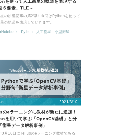
thonを使って人工衛星の軌道を表現する
道６要素、TLE～
星の軌道記事の第2弾！今回はPythonを使って
衛星の軌道を表現していきます。
erNotebook
Python
人工衛星
小型衛星
2021/3/10
lus
llusのeラーニングに教材が新たに追加！
honを用いて学ぶ「OpenCV基礎」と分
「衛星データ解析事例」
1年3月10日にTellusのeラーニング教材である