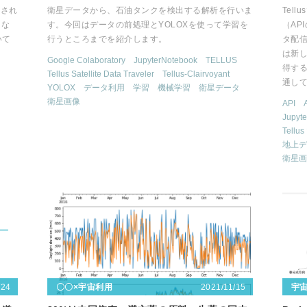
載され
衛星データから、石油タンクを検出する解析を行いま
Tel
々な
す。今回はデータの前処理とYOLOXを使って学習を
（AP
いて
行うところまでを紹介します。
タ配信
は新し
Google Colaboratory
JupyterNotebook
TELLUS
得す
Tellus Satellite Data Traveler
Tellus-Clairvoyant
通し
YOLOX
データ利用
学習
機械学習
衛星データ
衛星画像
API
Jupyt
Tell
地上デ
衛星画
/24
2021/11/15
〇〇×宇宙利用
宇