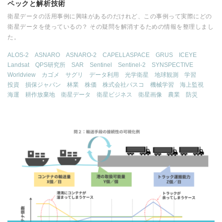
ペックと解析技術
衛星データの活用事例に興味があるのだけれど、この事例って実際にどの
衛星データを使っているの？ その疑問を解消するための情報を整理しまし
た。
ALOS-2
ASNARO
ASNARO-2
CAPELLASPACE
GRUS
ICEYE
Landsat
QPS研究所
SAR
Sentinel
Sentinel-2
SYNSPECTIVE
Worldview
カゴメ
サグリ
データ利用
光学衛星
地球観測
学習
投資
損保ジャパン
林業
株価
株式会社パスコ
機械学習
海上監視
海運
耕作放棄地
衛星データ
衛星ビジネス
衛星画像
農業
防災