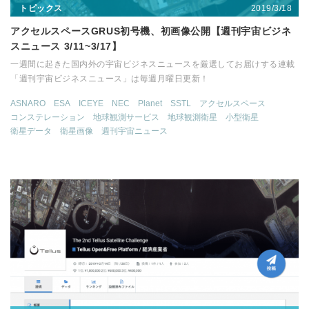
2019/3/18
トピックス
アクセルスペースGRUS初号機、初画像公開【週刊宇宙ビジネ
スニュース 3/11~3/17】
一週間に起きた国内外の宇宙ビジネスニュースを厳選してお届けする連載
「週刊宇宙ビジネスニュース」は毎週月曜日更新！
ASNARO
ESA
ICEYE
NEC
Planet
SSTL
アクセルスペース
コンステレーション
地球観測サービス
地球観測衛星
小型衛星
衛星データ
衛星画像
週刊宇宙ニュース