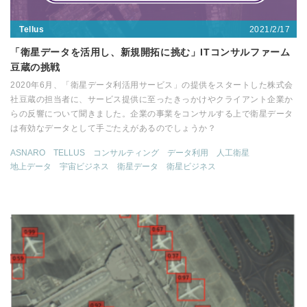
2021/2/17
Tellus
「衛星データを活用し、新規開拓に挑む」ITコンサルファーム
豆蔵の挑戦
2020年6月、「衛星データ利活用サービス」の提供をスタートした株式会
社豆蔵の担当者に、サービス提供に至ったきっかけやクライアント企業か
らの反響について聞きました。企業の事業をコンサルする上で衛星データ
は有効なデータとして手ごたえがあるのでしょうか？
ASNARO
TELLUS
コンサルティング
データ利用
人工衛星
地上データ
宇宙ビジネス
衛星データ
衛星ビジネス