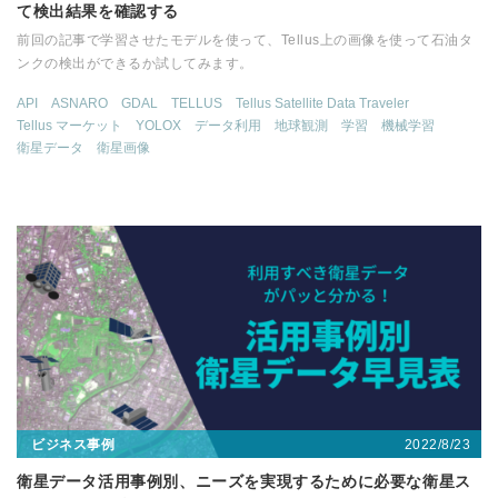
て検出結果を確認する
前回の記事で学習させたモデルを使って、Tellus上の画像を使って石油タ
ンクの検出ができるか試してみます。
API
ASNARO
GDAL
TELLUS
Tellus Satellite Data Traveler
Tellus マーケット
YOLOX
データ利用
地球観測
学習
機械学習
衛星データ
衛星画像
2022/8/23
ビジネス事例
衛星データ活用事例別、ニーズを実現するために必要な衛星ス