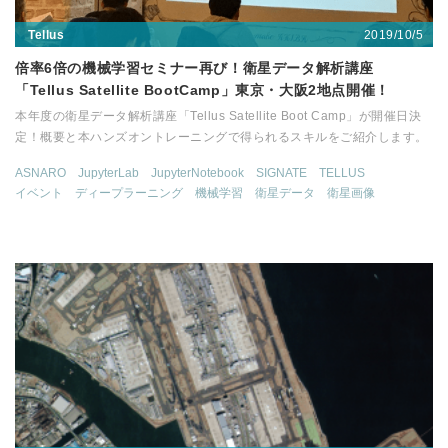
2019/10/5
Tellus
倍率6倍の機械学習セミナー再び！衛星データ解析講座
「Tellus Satellite BootCamp」東京・大阪2地点開催！
本年度の衛星データ解析講座「Tellus Satellite Boot Camp」が開催日決
定！概要と本ハンズオントレーニングで得られるスキルをご紹介します。
ASNARO
JupyterLab
JupyterNotebook
SIGNATE
TELLUS
イベント
ディープラーニング
機械学習
衛星データ
衛星画像