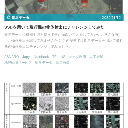
2020/11/12
衛星データ
SSDを用いて飛行機の物体検出にチャレンジしてみた
衛星データに機械学習を使って何か面白いことをしてみたい、そんな方
へ。物体検出を試してみませんか？ この記事では衛星データを用いて飛行
機の物体検出にチャレンジしてみました。
ASNARO
JupyterNotebook
TELLUS
データ利用
人工衛星
地球観測サービス
衛星データ
衛星画像