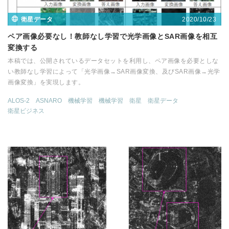
2020/10/23
衛星データ
ペア画像必要なし！教師なし学習で光学画像とSAR画像を相互
変換する
本稿では、公開されているデータセットを利用し、ペア画像を必要としな
い教師なし学習によって「光学画像→SAR画像変換、及びSAR画像→光学
画像変換」を実現します。
ALOS-2
ASNARO
機械学習
機械学習
衛星
衛星データ
衛星ビジネス