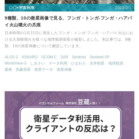
2022/2/1
〇〇×宇宙利用
9種類、10の衛星画像で見る、フンガ・トンガ-フンガ・ハアパ
イ火山噴火の爪痕
日本時間の1月15日に発生したフンガ・トンガ-フンガ・ハアパイ火山にお
ける大規模噴火を様々な地球観測衛星が撮影しました。本記事では、9種
類、10の衛星画像について解説しています。
ALOS-2
ASNARO
GCOM-C
SAR
Sentinel
Sentinel-5P
WorldView-3
しきさい
データ利用
ひまわり
光学衛星
地球観測
森林
気象衛星
衛星データ
衛星画像