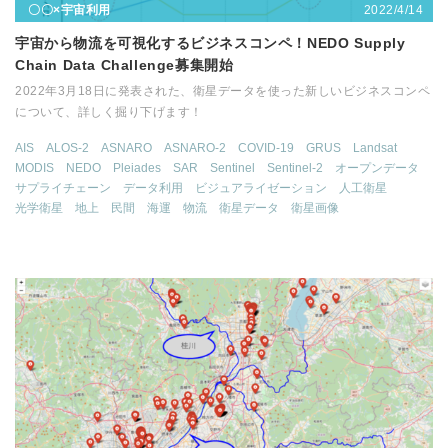
2022/4/14
〇〇×宇宙利用
宇宙から物流を可視化するビジネスコンペ！NEDO Supply
Chain Data Challenge募集開始
2022年3月18日に発表された、衛星データを使った新しいビジネスコンペ
について、詳しく掘り下げます！
AIS
ALOS-2
ASNARO
ASNARO-2
COVID-19
GRUS
Landsat
MODIS
NEDO
Pleiades
SAR
Sentinel
Sentinel-2
オープンデータ
サプライチェーン
データ利用
ビジュアライゼーション
人工衛星
光学衛星
地上
民間
海運
物流
衛星データ
衛星画像