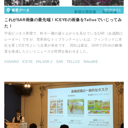
2020/8/31
衛星データ
これがSAR画像の最先端！ICEYEの画像をTellusでいじってみ
た！
宇宙ビジネス界隈で、昨今一層の盛り上がりを見せているSAR（合成開口
レーダー）ですが、世界的なトップランナーといえば、フィンランドに本
社を置くICEYEという企業が有名です。 同社は最近、SARで25cmの解像
度を達成したというニュースが世間を賑わせました。
ASNARO
ICEYE
PALSAR-2
SAR
TELLUS
TellusIDE