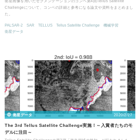
衛星画像を用いたセグメンテーションのコンペ第4回Tellus Satellite
Challengeについて、コンペの詳細と参考になる論文や資料をまとめまし
た。
PALSAR-2
SAR
TELLUS
Tellus Satellite Challenge
機械学習
衛星データ
2020/2/27
衛星データ
The 3rd Tellus Satellite Challenge実施！～入賞者たちのモ
デルに注目～