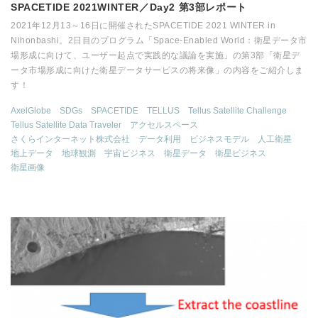
SPACETIDE 2021WINTER／Day2 第3部レポート
2021年12月13～16日に開催されたSPACETIDE 2021 WINTER in
Nihonbashi。2日目のプログラム「Space-Enabled World：衛星データ市
場形成に向けて、ユーザー起点で実践的な議論を実施」の第3部「衛星デ
ータ市場形成に向けた衛星データサービスの将来像」の内容をご紹介しま
す！
AxelGlobe
SDGs
SPACETIDE
TELLUS
Tellus Satellite Challenge
Tellus Satellite Data Traveler
アクセルスペース
さくらインターネット株式会社
データ利用
ビジネスモデル
人工衛星
地上データ
地球観測
宇宙ビジネス
衛星データ
衛星ビジネス
衛星画像