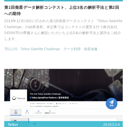
第1回衛星データ解析コンテスト、上位3名の解析手法と第2回
への期待
2018年12月18日に行われた第1回衛星データコンテスト「Tellus Satellite
Challenge」の結果発表。本記事ではコンテストの運営を行う株式会社
SIGNATEの齊藤さんに解説いただいた上位3名の解析手法と講評をご紹介
します。
TELLUS
Tellus Satellite Challenge
データ利用
衛星画像
2019/1/18
Tellus