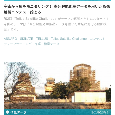
宇宙から船をモニタリング！ 高分解能衛星データを用いた画像
解析コンテスト始まる
第2回「Tellus Satellite Challenge」がテーマの解禁とともにスタート！
今回のテーマは「高分解能光学衛星データを用いた水域における船舶検
出」です。
ASNARO
SIGNATE
TELLUS
Tellus Satellite Challenge
コンテスト
ディープラーニング
海運
衛星データ
2018/10/21
衛星データ