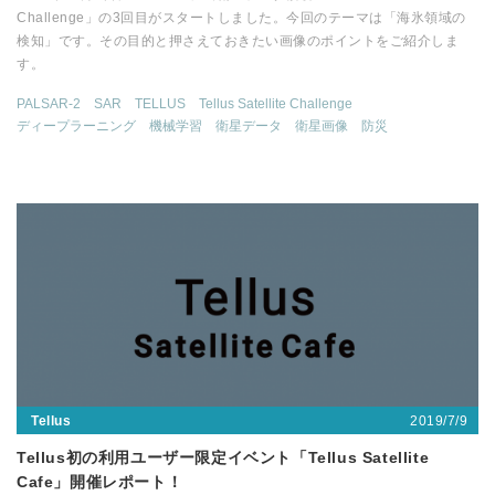
Challenge」の3回目がスタートしました。今回のテーマは「海氷領域の
検知」です。その目的と押さえておきたい画像のポイントをご紹介しま
す。
PALSAR-2
SAR
TELLUS
Tellus Satellite Challenge
ディープラーニング
機械学習
衛星データ
衛星画像
防災
2019/7/9
Tellus
Tellus初の利用ユーザー限定イベント「Tellus Satellite
Cafe」開催レポート！