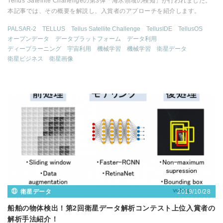
Tellus Satellite Challengeの第3弾「海氷領域の検知」が行われました。
本記事では、その概要を解説し、入賞者のアプローチを紹介します。
PALSAR-2
TELLUS
Tellus Satellite Challenge
TellusIDE
TellusOS
オープンデータ
データプラットフォーム
データ利用
ディープラーニング
宇宙利用
機械学習
機械学習
衛星データ
衛星ビジネス
衛星画像
2019/10/28
衛星データ
船舶の物体検出！第2回衛星データ解析コンテスト上位入賞者の
解析手法紹介！