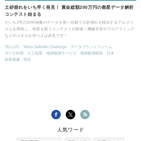
土砂崩れをいち早く発見！ 賞金総額200万円の衛星データ解析
コンテスト始まる
だいち2号のSAR画像のデータを使い自動で土砂崩れを検出するアルゴリ
ズムを開発し、精度を競うコンテストが開催！機械学習やプログラミング
などのスキルを持つ人は必見です！
TELLUS
Tellus Satellite Challenge
データプラットフォーム
データ利用
人工衛星
地球観測サービス
地球観測衛星
日本
衛星画像
防災
人気ワード