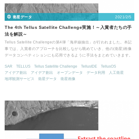
2021/2/5
衛星データ
The 4th Tellus Satellite Challenge実施！～入賞者たちの手
法を解説～
Tellus Satellite Challengeの第4弾「海岸線抽出」が行われました。本記
事では、入賞者のアプローチを比較しながら眺めていき、他の(衛星)画像
データコンペティションにも応用できるように手法をまとめていきます。
SAR
TELLUS
Tellus Satellite Challenge
TellusIDE
TellusOS
アイデア創出
アイデア創出
オープンデータ
データ利用
人工衛星
地球観測サービス
衛星データ
衛星画像