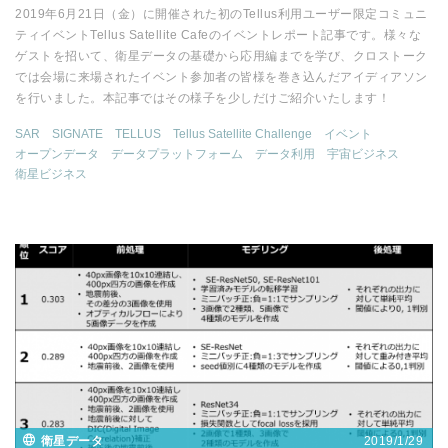
2019年6月21日（金）に開催された初のTellus利用ユーザー限定コミュニ
ティイベントTellus Satellite Cafeのイベントレポート記事です。様々な
ゲストを招いて、衛星データの基礎から応用編までを学び、クロストーク
では会場に来場されたイベント参加者の皆様を巻き込んだアイディアソン
を行いました。本記事ではその様子を少しだけご紹介いたします！
SAR
SIGNATE
TELLUS
Tellus Satellite Challenge
イベント
オープンデータ
データプラットフォーム
データ利用
宇宙ビジネス
衛星ビジネス
2019/1/29
衛星データ