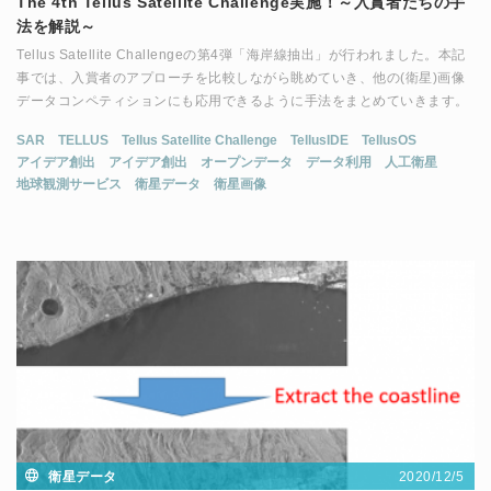
The 4th Tellus Satellite Challenge実施！～入賞者たちの手
法を解説～
Tellus Satellite Challengeの第4弾「海岸線抽出」が行われました。本記
事では、入賞者のアプローチを比較しながら眺めていき、他の(衛星)画像
データコンペティションにも応用できるように手法をまとめていきます。
SAR
TELLUS
Tellus Satellite Challenge
TellusIDE
TellusOS
アイデア創出
アイデア創出
オープンデータ
データ利用
人工衛星
地球観測サービス
衛星データ
衛星画像
2020/12/5
衛星データ