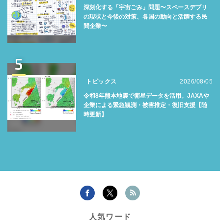
深刻化する「宇宙ごみ」問題〜スペースデブリ
の現状と今後の対策、各国の動向と活躍する民
間企業〜
5
トピックス
2026/08/05
令和8年熊本地震で衛星データを活用。JAXAや
企業による緊急観測・被害推定・復旧支援【随
時更新】
人気ワード