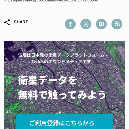
https://qiita.com/kayu0516/items/6ec0415be8b6fbcd600d
SHARE