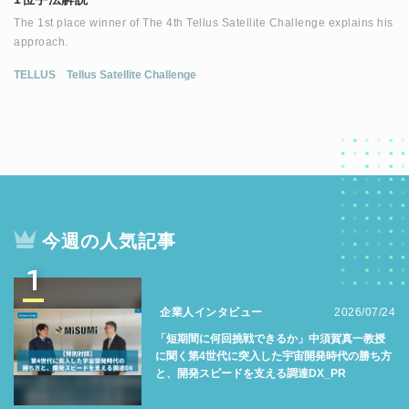
The 1st place winner of The 4th Tellus Satellite Challenge explains his
approach.
TELLUS
Tellus Satellite Challenge
今週の人気記事
1
企業人インタビュー
2026/07/24
「短期間に何回挑戦できるか」中須賀真一教授
に聞く第4世代に突入した宇宙開発時代の勝ち方
と、開発スピードを支える調達DX_PR