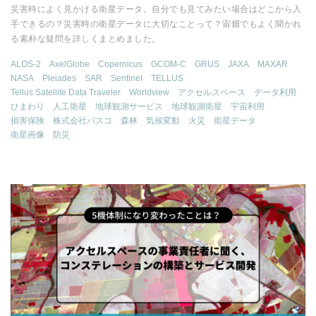
災害時によく見かける衛星データ。自分でも見てみたい場合はどこから入
手できるの？災害時の衛星データに大切なことって？宙畑でもよく聞かれ
る素朴な疑問を詳しくまとめました。
ALOS-2
AxelGlobe
Copernicus
GCOM-C
GRUS
JAXA
MAXAR
NASA
Pleiades
SAR
Sentinel
TELLUS
Tellus Satellite Data Traveler
Worldview
アクセルスペース
データ利用
ひまわり
人工衛星
地球観測サービス
地球観測衛星
宇宙利用
損害保険
株式会社パスコ
森林
気候変動
火災
衛星データ
衛星画像
防災