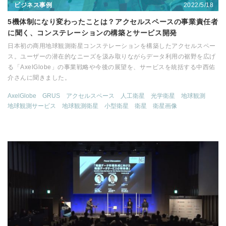
2022/5/18
ビジネス事例
5機体制になり変わったことは？アクセルスペースの事業責任者
に聞く、コンステレーションの構築とサービス開発
日本初の商用地球観測衛星コンステレーションを構築したアクセルスペー
ス。ユーザーの潜在的なニーズを汲み取りながらデータ利用の裾野を広げ
る「AxelGlobe」の事業戦略や今後の展望を、サービスを統括する中西佑
介さんに聞きました。
AxelGlobe
GRUS
アクセルスペース
人工衛星
光学衛星
地球観測
地球観測サービス
地球観測衛星
小型衛星
衛星
衛星画像