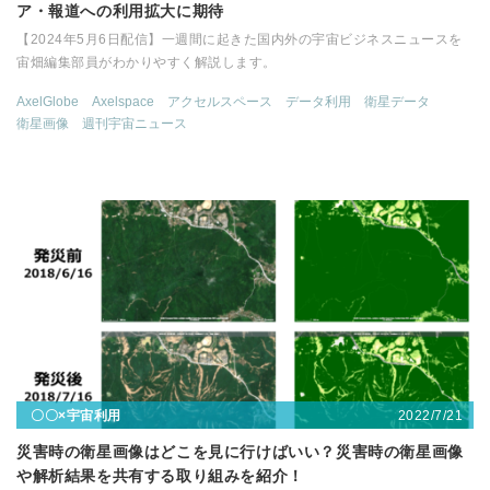
ア・報道への利用拡大に期待
【2024年5月6日配信】一週間に起きた国内外の宇宙ビジネスニュースを
宙畑編集部員がわかりやすく解説します。
AxelGlobe
Axelspace
アクセルスペース
データ利用
衛星データ
衛星画像
週刊宇宙ニュース
2022/7/21
〇〇×宇宙利用
災害時の衛星画像はどこを見に行けばいい？災害時の衛星画像
や解析結果を共有する取り組みを紹介！