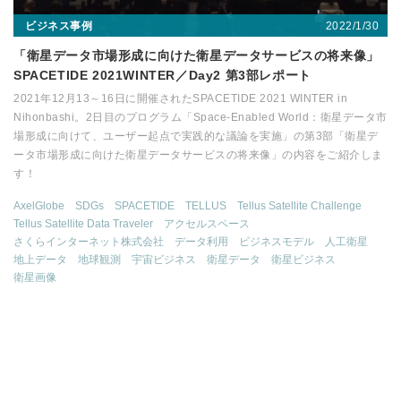
2022/1/30
ビジネス事例
「衛星データ市場形成に向けた衛星データサービスの将来像」
SPACETIDE 2021WINTER／Day2 第3部レポート
2021年12月13～16日に開催されたSPACETIDE 2021 WINTER in
Nihonbashi。2日目のプログラム「Space-Enabled World：衛星データ市
場形成に向けて、ユーザー起点で実践的な議論を実施」の第3部「衛星デ
ータ市場形成に向けた衛星データサービスの将来像」の内容をご紹介しま
す！
AxelGlobe
SDGs
SPACETIDE
TELLUS
Tellus Satellite Challenge
Tellus Satellite Data Traveler
アクセルスペース
さくらインターネット株式会社
データ利用
ビジネスモデル
人工衛星
地上データ
地球観測
宇宙ビジネス
衛星データ
衛星ビジネス
衛星画像