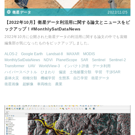
2022/11/25
衛星データ
【2022年10月】衛星データ利活用に関する論文とニュースをピ
ックアップ！#MonthlySatDataNews
2022年10月に公開された衛星データの利活用に関する論文の中でも宙畑
編集部が気になったものをピックアップしました。
ALOS-2
Google Earth
Landsat-8
MAXAR
MODIS
MonthlySatDataNews
NDVI
PlanetScope
SAR
Sentinel
Sentinel-2
Transformer
UAV
WorldView-3
インパクト評価
データ利用
ハイパースペクトル
ひまわり
偏波
土地被覆分類
学習
干渉SAR
森林火災
樹種分類
機械学習
生態系
自己学習
衛星データ
衛星画像
超解像
車両検出
農業