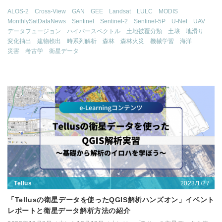
ALOS-2
Cross-View
GAN
GEE
Landsat
LULC
MODIS
MonthlySatDataNews
Sentinel
Sentinel-2
Sentinel-5P
U-Net
UAV
データフュージョン
ハイパースペクトル
土地被覆分類
土壌
地滑り
変化抽出
建物検出
時系列解析
森林
森林火災
機械学習
海洋
災害
考古学
衛星データ
2023/1/27
Tellus
「Tellusの衛星データを使ったQGIS解析ハンズオン」イベント
レポートと衛星データ解析方法の紹介