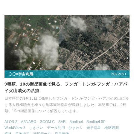
2022/2/1
〇〇×宇宙利用
9種類、10の衛星画像で見る、フンガ・トンガ-フンガ・ハアパ
イ火山噴火の爪痕
日本時間の1月15日に発生したフンガ・トンガ-フンガ・ハアパイ火山にお
ける大規模噴火を様々な地球観測衛星が撮影しました。本記事では、9種
類、10の衛星画像について解説しています。
ALOS-2
ASNARO
GCOM-C
SAR
Sentinel
Sentinel-5P
WorldView-3
しきさい
データ利用
ひまわり
光学衛星
地球観測
森林
気象衛星
衛星データ
衛星画像