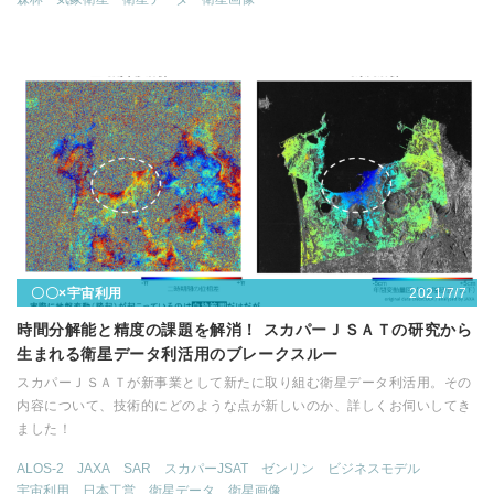
2021/7/7
〇〇×宇宙利用
時間分解能と精度の課題を解消！ スカパーＪＳＡＴの研究から
生まれる衛星データ利活用のブレークスルー
スカパーＪＳＡＴが新事業として新たに取り組む衛星データ利活用。その
内容について、技術的にどのような点が新しいのか、詳しくお伺いしてき
ました！
ALOS-2
JAXA
SAR
スカパーJSAT
ゼンリン
ビジネスモデル
宇宙利用
日本工営
衛星データ
衛星画像