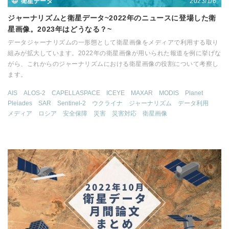
2023/1/6
衛星データ
ジャーナリズムと衛星データ~2022年のニュースに登場した衛
星画像。2023年はどうなる？~
データジャーナリズムの一形態として衛星画像をメディアで利用する取り
組みが拡大しています。2022年の衛星画像が用いられた報道を例に挙げな
がら、これからのジャーナリズムにおける衛星画像の役割について考察し
ます。
AIS
ALOS-2
CAPELLASPACE
ICEYE
MAXAR
MODIS
Planet
Pleiades
SAR
Sentinel-2
ウクライナ
ジャーナリズム
データ利用
メディア
ロシア
安全保障
災害
災害対応
衛星画像