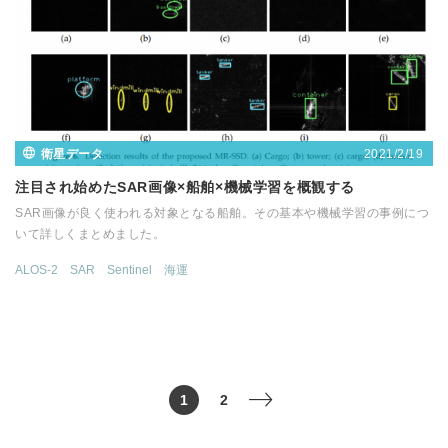
2021/2/19
衛星データ
注目され始めたSAR画像×船舶×機械学習を概観する
SAR画像が良く使われる対象となる船舶。その基本や機械学習の事例につ
いて詳しくまとめました。
ALOS-2
SAR
Sentinel
海運
1
2
>