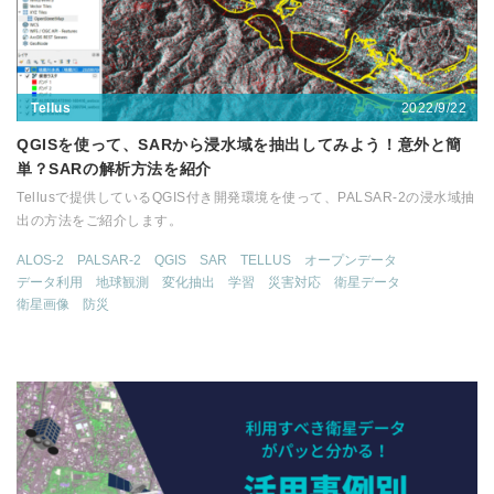
2022/9/22
Tellus
QGISを使って、SARから浸水域を抽出してみよう！意外と簡
単？SARの解析方法を紹介
Tellusで提供しているQGIS付き開発環境を使って、PALSAR-2の浸水域抽
出の方法をご紹介します。
ALOS-2
PALSAR-2
QGIS
SAR
TELLUS
オープンデータ
データ利用
地球観測
変化抽出
学習
災害対応
衛星データ
衛星画像
防災