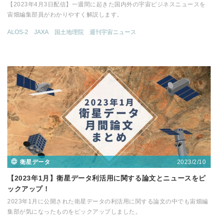
【2023年4月3日配信】一週間に起きた国内外の宇宙ビジネスニュースを
宙畑編集部員がわかりやすく解説します。
ALOS-2
JAXA
国土地理院
週刊宇宙ニュース
2023/2/10
衛星データ
【2023年1月】衛星データ利活用に関する論文とニュースをピ
ックアップ！
2023年1月に公開された衛星データの利活用に関する論文の中でも宙畑編
集部が気になったものをピックアップしました。