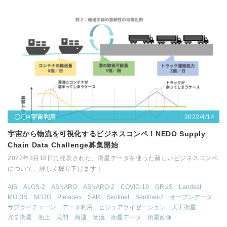
2022/4/14
〇〇×宇宙利用
宇宙から物流を可視化するビジネスコンペ！NEDO Supply
Chain Data Challenge募集開始
2022年3月18日に発表された、衛星データを使った新しいビジネスコンペ
について、詳しく掘り下げます！
AIS
ALOS-2
ASNARO
ASNARO-2
COVID-19
GRUS
Landsat
MODIS
NEDO
Pleiades
SAR
Sentinel
Sentinel-2
オープンデータ
サプライチェーン
データ利用
ビジュアライゼーション
人工衛星
光学衛星
地上
民間
海運
物流
衛星データ
衛星画像