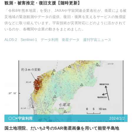
観測・被害推定・復旧支援【随時更新】
「令和8年熊本地震」を受け、JAXAや宇宙関連企業各社が、衛星による被
災地域の緊急観測やデータの提供、復旧・復興を支えるサービスの無償提
供などに取り組んでいます。宇宙技術が災害対応にどのように活かされて
いるのか、各機関や企業の動きをまとめました。
ALOS-2
Sentinel-1
データ利用
衛星データ
週刊宇宙ニュース
2024/1/2
〇〇×宇宙利用
国土地理院、だいち2号のSAR衛星画像を用いて能登半島地