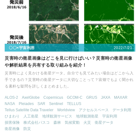
2022/7/21
〇〇×宇宙利用
災害時の衛星画像はどこを見に行けばいい？災害時の衛星画像
や解析結果を共有する取り組みを紹介！
災害時によく見かける衛星データ。自分でも見てみたい場合はどこから入
手できるの？災害時の衛星データに大切なことって？宙畑でもよく聞かれ
る素朴な疑問を詳しくまとめました。
ALOS-2
AxelGlobe
Copernicus
GCOM-C
GRUS
JAXA
MAXAR
NASA
Pleiades
SAR
Sentinel
TELLUS
Tellus Satellite Data Traveler
Worldview
アクセルスペース
データ利用
ひまわり
人工衛星
地球観測サービス
地球観測衛星
宇宙利用
損害保険
株式会社パスコ
森林
気候変動
火災
衛星データ
衛星画像
防災