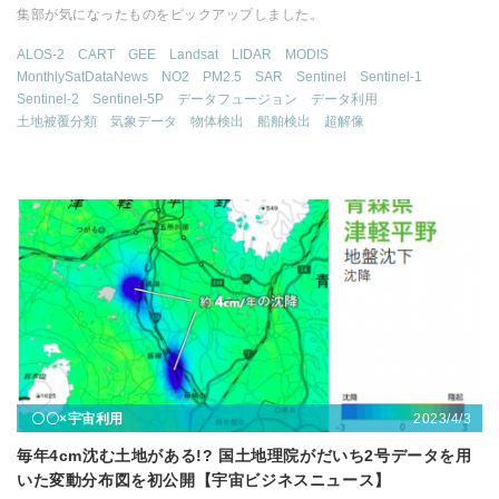
集部が気になったものをピックアップしました。
ALOS-2
CART
GEE
Landsat
LIDAR
MODIS
MonthlySatDataNews
NO2
PM2.5
SAR
Sentinel
Sentinel-1
Sentinel-2
Sentinel-5P
データフュージョン
データ利用
土地被覆分類
気象データ
物体検出
船舶検出
超解像
2023/4/3
〇〇×宇宙利用
毎年4cm沈む土地がある!? 国土地理院がだいち2号データを用
いた変動分布図を初公開【宇宙ビジネスニュース】