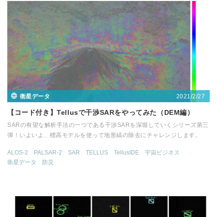
2021/2/27
衛星データ
【コード付き】Tellusで干渉SARをやってみた（DEM編）
SARの有望な解析手法の一つである干渉SARを深堀していくシリーズ第三
弾！いよいよ、標高モデルを使って地形縞の除去にチャレンジします。
ALOS-2
PALSAR-2
SAR
TELLUS
TellusIDE
宇宙ビジネス
衛星データ
防災