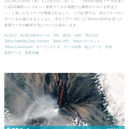
2022年12月8日（木）と12月13日（火）に、「Tellusの衛星データを使っ
たQGIS解析ハンズオン～衛星データの基礎から解析のイロハを学ぼう
～」と題したセミナーが開催されました。 この記事では、本セミナーのレ
ポートをお届けするとともに、本セミナーで行ったTellus×QGISを使った
衛星データの解析方法についても紹介します。
ALOS-2
ALOS-3相当データ
GIS
QGIS
SAR
TELLUS
Tellus Satellite Data Traveler
Tellus VPL
Tellus マーケット
Tellus-Clairvoyant
オープンデータ
データ利用
地上データ
学習
衛星データ
衛星画像