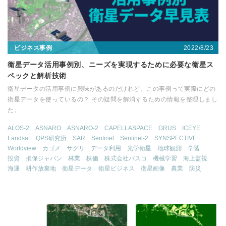
2022/8/23
ビジネス事例
衛星データ活用事例別、ニーズを実現するために必要な衛星ス
ペックと解析技術
衛星データの活用事例に興味があるのだけれど、この事例って実際にどの
衛星データを使っているの？ その疑問を解消するための情報を整理しまし
た。
ALOS-2
ASNARO
ASNARO-2
CAPELLASPACE
GRUS
ICEYE
Landsat
QPS研究所
SAR
Sentinel
Sentinel-2
SYNSPECTIVE
Worldview
カゴメ
サグリ
データ利用
光学衛星
地球観測
学習
投資
損保ジャパン
林業
株価
株式会社パスコ
機械学習
海上監視
海運
耕作放棄地
衛星データ
衛星ビジネス
衛星画像
農業
防災