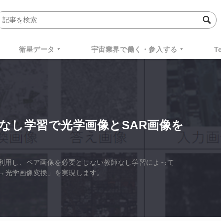
衛星データ
宇宙業界で働く・参入する
T
なし学習で光学画像とSAR画像を
利用し、ペア画像を必要としない教師なし学習によって
像→光学画像変換」を実現します。