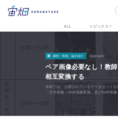
ALL
トピックス
解析・実践・論文紹介
2020/10/23
ペア画像必要なし！教師
相互変換する
本稿では、公開されているデータセットを
「光学画像→SAR画像変換、及びSAR画