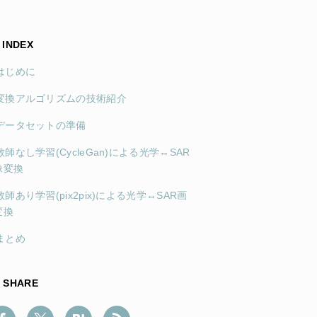
INDEX
 はじめに
. 変換アルゴリズムの技術紹介
. データセットの準備
 教師なし学習(CycleGan)による光学↔SAR
像変換
 教師あり学習(pix2pix)による光学↔SAR画
変換
 まとめ
SHARE