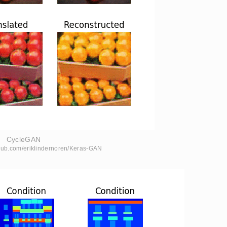
CycleGAN
ithub.com/eriklindernoren/Keras-GAN