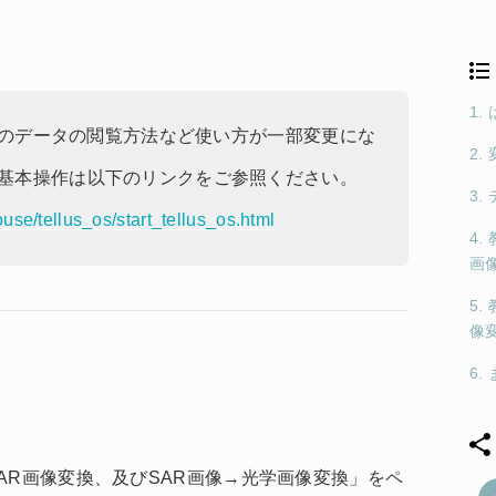
1.
s OSでのデータの閲覧方法など使い方が一部変更にな
2
OSの基本操作は以下のリンクをご参照ください。
3
use/tellus_os/start_tellus_os.html
4.
画
5.
像
6.
AR画像変換、及びSAR画像→光学画像変換」をペ