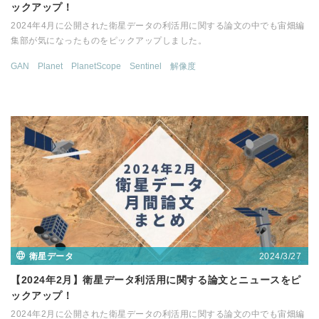
ックアップ！
2024年4月に公開された衛星データの利活用に関する論文の中でも宙畑編
集部が気になったものをピックアップしました。
GAN
Planet
PlanetScope
Sentinel
解像度
2024/3/27
衛星データ
【2024年2月】衛星データ利活用に関する論文とニュースをピ
ックアップ！
2024年2月に公開された衛星データの利活用に関する論文の中でも宙畑編