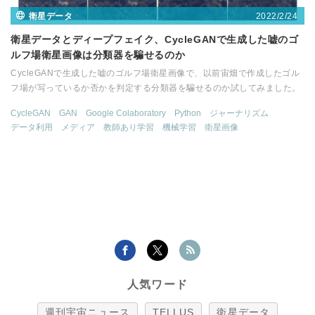
2022/2/24
衛星データ
衛星データとディープフェイク、CycleGANで生成した嘘のゴ
ルフ場衛星画像は分類器を騙せるのか
CycleGANで生成した嘘のゴルフ場衛星画像で、以前宙畑で作成したゴル
フ場が写っているか否かを判定する分類器を騙せるのか試してみました。
CycleGAN
GAN
Google Colaboratory
Python
ジャーナリズム
データ利用
メディア
教師あり学習
機械学習
衛星画像
人気ワード
週刊宇宙ニュース
TELLUS
衛星データ