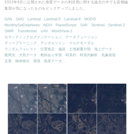
2022年8月に公開された衛星データの利活用に関する論文の中でも宙畑編
集部が気になったものをピックアップしました。
GAN
GHG
Landsat
Landsat-5
Landsat-8
MODIS
MonthlySatDataNews
NDVI
PlanetScope
SAR
Sentinel
Sentinel-2
SWIR
Transformer
UAV
WorldView-2
セマンティックセグメンテーション
データフュージョン
ディープラーニング
デジタルツイン
マルチモーダル
ランダムフォレスト
位置推定
偏波
土地被覆分類
地上データ
夜間光
大気データ
教師あり学習
時系列
時系列解析
気象衛星
災害
物体検出
環境
衛星データ