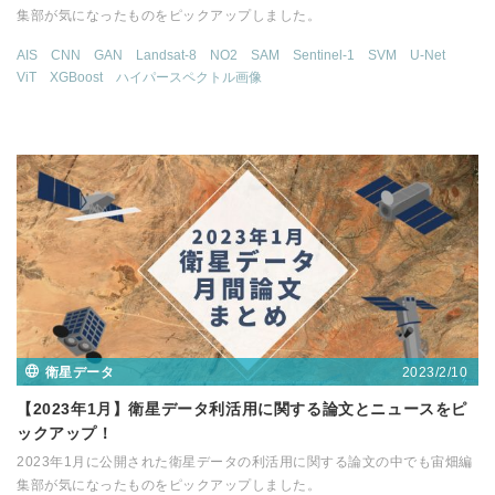
集部が気になったものをピックアップしました。
AIS
CNN
GAN
Landsat-8
NO2
SAM
Sentinel-1
SVM
U-Net
ViT
XGBoost
ハイパースペクトル画像
2023/2/10
衛星データ
【2023年1月】衛星データ利活用に関する論文とニュースをピ
ックアップ！
2023年1月に公開された衛星データの利活用に関する論文の中でも宙畑編
集部が気になったものをピックアップしました。