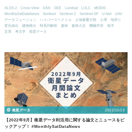
ALOS-2
Cross-View
GAN
GEE
Landsat
LULC
MODIS
MonthlySatDataNews
Sentinel
Sentinel-2
Sentinel-5P
U-Net
UAV
データフュージョン
ハイパースペクトル
土地被覆分類
土壌
地滑り
変化抽出
建物検出
時系列解析
森林
森林火災
機械学習
海洋
災害
考古学
衛星データ
2022/10/13
衛星データ
【2022年9月】衛星データ利活用に関する論文とニュースをピ
ックアップ！ #MonthlySatDataNews