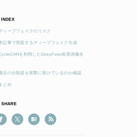
INDEX
1)ディープフェイクのリスク
2)本記事で実践するディープフェイク生成
)CycleGANを利用したDeepFake衛星画像生
4)過去の分類器を実際に欺けているのか確認
)まとめ
SHARE