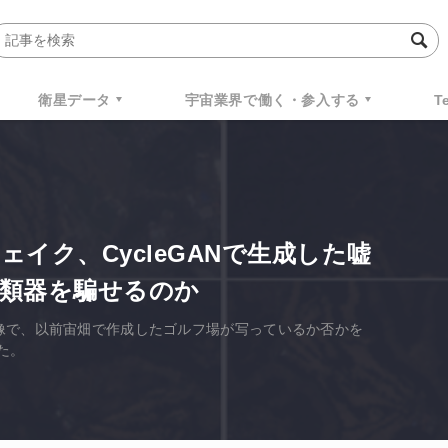
衛星データ
宇宙業界で働く・参入する
T
イク、CycleGANで生成した嘘
類器を騙せるのか
星画像で、以前宙畑で作成したゴルフ場が写っているか否かを
た。