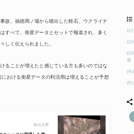
礁事故、福徳岡ノ場から噴出した軽石、ウクライナ
(
スはすべて、衛星データとセットで報道され、多く
(
生々しく伝えられました。
(3
成
かけることが増えたと感じている方も多いのではな
(
道における衛星データの利活用は増えることが予想
(5
秋山文野