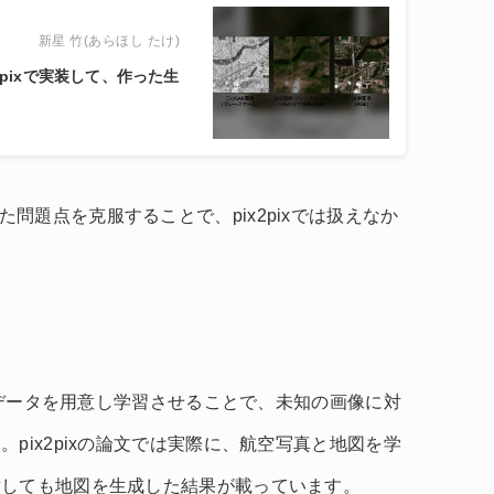
新星 竹(あらほし たけ)
2pixで実装して、作った生
在していた問題点を克服することで、pix2pixでは扱えなか
。
後のデータを用意し学習させることで、未知の画像に対
pix2pixの論文では実際に、航空写真と地図を学
対しても地図を生成した結果が載っています。