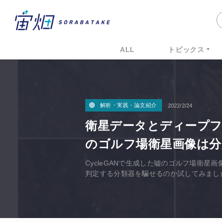
ALL
トピックス
解析・実践・論文紹介
2022/2/24
衛星データとディープフェ
のゴルフ場衛星画像は分
CycleGANで生成した嘘のゴルフ場衛
判定する分類器を騙せるのか試してみまし