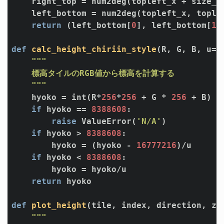
    right_top = num2deg(topleft_x + size_x 
    left_bottom = num2deg(topleft_x, toplef
return
 (left_bottom[
0
], left_bottom[
1
]
def
calc_height_chiriin_style
(R, G, B, u=
1
"""

    標高タイルのRGB値から標高を計算する

    """
    hyoko = int(R*
256
*
256
 + G * 
256
 + B)

if
 hyoko == 
8388608
:

raise
 ValueError(
'N/A'
)

if
 hyoko > 
8388608
:

        hyoko = (hyoko - 
16777216
)/u

if
 hyoko < 
8388608
:

        hyoko = hyoko/u

return
 hyoko

def
plot_height
(tile, index, direction, z,
"""
