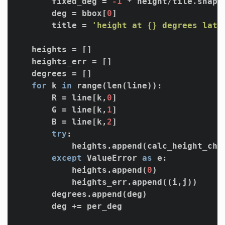
        fixed_deg = 
-1
 * height/tile.shape
        deg = bbox[
0
]

        title = 
'height at {} degrees lati
    heights = []

    heights_err = []

    degrees = []

for
 k 
in
 range(len(line)):

        R = line[k,
0
]

        G = line[k,
1
]

        B = line[k,
2
]

try
:

            heights.append(calc_height_chir
except
 ValueError 
as
 e:

            heights.append(
0
)

            heights_err.append((i,j))

        degrees.append(deg)

        deg += per_deg
