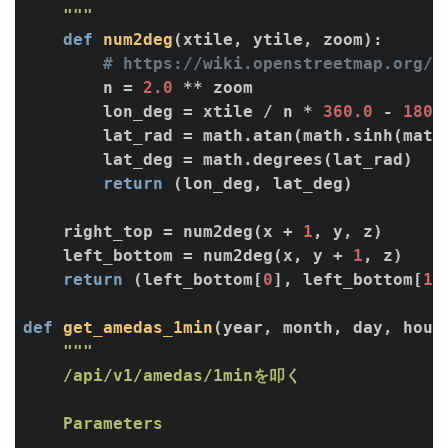
    """
def
num2deg
(xtile, ytile, zoom)
:
# https://wiki.openstreetmap.org/w
        n = 
2.0
 ** zoom

        lon_deg = xtile / n * 
360.0
 - 
180.
        lat_rad = math.atan(math.sinh(math
        lat_deg = math.degrees(lat_rad)

return
 (lon_deg, lat_deg)

    right_top = num2deg(x + 
1
, y, z)

    left_bottom = num2deg(x, y + 
1
, z)

return
 (left_bottom[
0
], left_bottom[
1
]
def
get_amedas_1min
(year, month, day, hour
"""

    /api/v1/amedas/1minを叩く

    Parameters

    ----------
