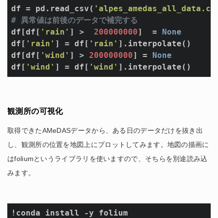
df = pd.read_csv(
'alpes_amedas_all_data.cs
# 異常値は前後のデータで補完する
df[df[
'rain'
] >  
200000000
]  = 
None
df[
'rain'
] = df[
'rain'
].interpolate()

df[df[
'wind'
] > 
200000000
] = 
None
df[
'wind'
] = df[
'wind'
観測所の可視化
取得できたAMeDASデータから、ある日のデータだけを抜き出
し、観測所の位置を地図上にプロットしてみます。地図の描画に
はfoliumというライブラリを使いますので、そちらを別途読み込
みます。