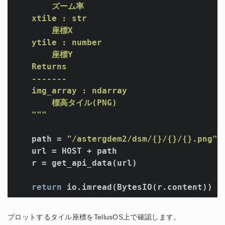
        ズーム率 

    xtile : str 

        座標X 

    ytile : number 

        座標Y

    Returns

    -------

    img_array : ndarray

        標高タイル(PNG)

    """
    path = 
"/astergdem2/dsm/{}/{}/{}.png"
.
    url = HOST + path

    r = get_api_data(url)

return
 io.imread(BytesIO(r.content))
プロットするタイル座標をTellusOS上で確認します。