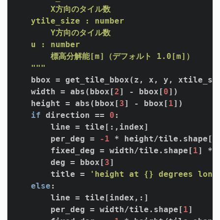
        X方向のタイル数 

    ytile_size : number  

        Y方向のタイル数

    u : number 

        標高分解能[m]（デフォルト 1.0[m]）

    """
    bbox = get_tile_bbox(z, x, y, xtile_siz
    width = abs(bbox[
2
] - bbox[
0
])

    height = abs(bbox[
3
] - bbox[
1
])

if
 direction == 
0
: 

        line = tile[:,index]

        per_deg = 
-1
 * height/tile.shape[
0
]
        fixed_deg = width/tile.shape[
1
] * 
        deg = bbox[
3
]

        title = 
'height at {} degrees long
else
:

        line = tile[index,:]

        per_deg = width/tile.shape[
1
]
