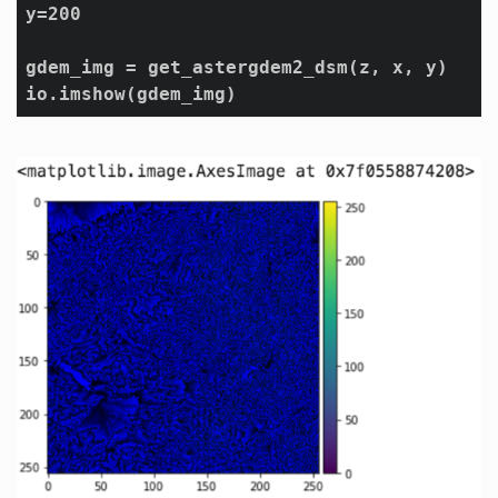
y=200

gdem_img = get_astergdem2_dsm(z, x, y)
