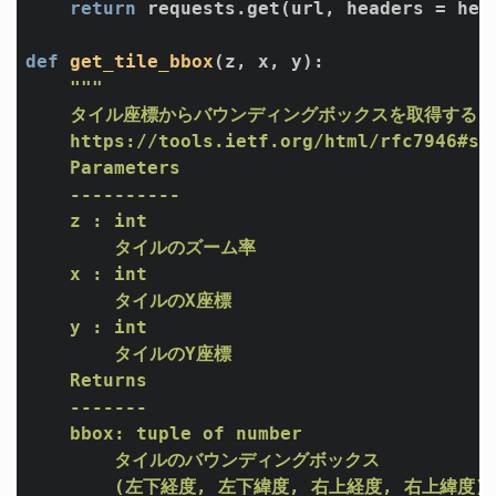
return
 requests.get(url, headers = head
def
get_tile_bbox
(z, x, y)
:
"""

    タイル座標からバウンディングボックスを取得する

    https://tools.ietf.org/html/rfc7946#sec
    Parameters

    ----------

    z : int 

        タイルのズーム率 

    x : int 

        タイルのX座標 

    y : int 

        タイルのY座標 

    Returns

    -------

    bbox: tuple of number

        タイルのバウンディングボックス

        (左下経度, 左下緯度, 右上経度, 右上緯度)
