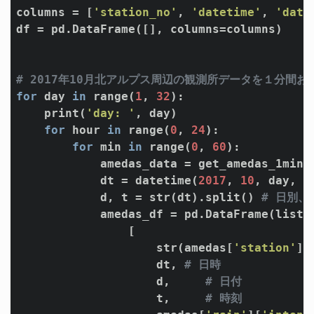
columns = [
'station_no'
, 
'datetime'
, 
'date
df = pd.DataFrame([], columns=columns)

# 2017年10月北アルプス周辺の観測所データを１分間お
for
 day 
in
 range(
1
, 
32
):

    print(
'day: '
, day)

for
 hour 
in
 range(
0
, 
24
):

for
 min 
in
 range(
0
, 
60
):

            amedas_data = get_amedas_1min(
            dt = datetime(
2017
, 
10
, day, h
            d, t = str(dt).split() 
# 日別
            amedas_df = pd.DataFrame(list(
                [

                    str(amedas[
'station'
][
                    dt, 
# 日時
                    d,     
# 日付
                    t,     
# 時刻