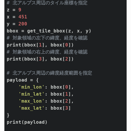
# 北アルプス周辺のタイル座標を指定
z = 
9
x = 
451
y = 
200
# 対象領域の左下の緯度、経度を確認
print(bbox[
1
], bbox[
0
# 対象領域の右上の緯度、経度を確認
print(bbox[
3
], bbox[
2
])

# 北アルプス周辺の緯度経度範囲を指定
payload = {

'min_lon'
: bbox[
0
],

'min_lat'
: bbox[
1
],

'max_lon'
: bbox[
2
],

'max_lat'
: bbox[
3
]

}

print(payload)
