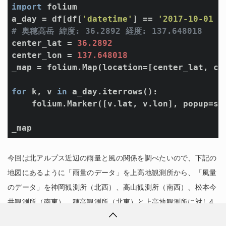
import
 folium

a_day = df[df[
'datetime'
] == 
'2017-10-01 0
# 奥穂高岳 緯度: 36.2892 経度: 137.648018
center_lat = 
36.2892
center_lon = 
137.648018
_map = folium.Map(location=[center_lat, ce
for
 k, v 
in
 a_day.iterrows():

    folium.Marker([v.lat, v.lon], popup=st
今回は北アルプス近辺の雨量と風の関係を調べたいので、下記の
地図にあるように「雨量のデータ」を上高地観測所から、「風量
のデータ」を神岡観測所（北西）、高山観測所（南西）、松本今
井観測所（南東）、穂高観測所（北東）と上高地観測所に対し4
方向に位置する観測所からそれぞれ取得することにします。