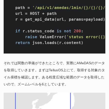
    path = 
'/api/v1/amedas/1min/{}/{}/{}/{
    url = HOST + path

    r = get_api_data(url, params=payload)

if
 r.status_code 
is
not
200
:

raise
 ValueError(
'status error({})
return
 json.loads(r.content)

それでは関数の準備ができたところで、実際にAMeDASのデータ
を取得していきます。まずはTellusOS上にて、取得する対象のタ
イル座標を確認します。ある程度広域な範囲のデータを取得した
いので、ズームレベルを6としています。