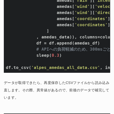
                    amedas[
'rain'
][
'intens
                    amedas[
'wind'
][
'veloci
                    amedas[
'wind'
][
'direct
                    amedas[
'coordinates'
][
                    amedas[
'coordinates'
][
                ]

            , amedas_data)), columns=column
            df = df.append(amedas_df)

# APIへの負荷軽減のため、300msご
            sleep(
0.3
)

df.to_csv(
'alpes_amedas_all_data.csv'
, ind
データが取得できたら、再度保存したCSVファイルから読み込み
直します。その際、異常値があるので、前後のデータで補完して
います。