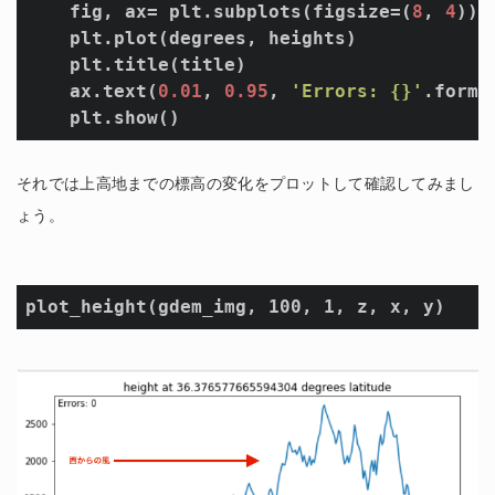
    fig, ax= plt.subplots(figsize=(
8
, 
4
)) 

    plt.plot(degrees, heights)

    plt.title(title)

    ax.text(
0.01
, 
0.95
, 
'Errors: {}'
.forma
それでは上高地までの標高の変化をプロットして確認してみまし
ょう。
plot_height(gdem_img, 100, 1, z, x, y)