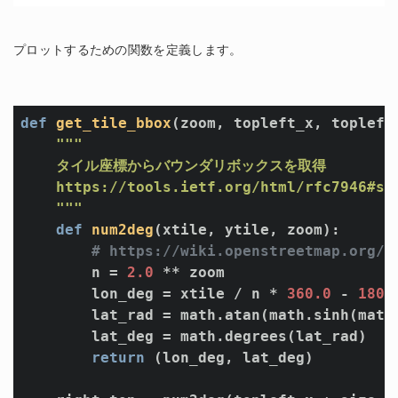
プロットするための関数を定義します。
def
get_tile_bbox
(zoom, topleft_x, topleft
"""

    タイル座標からバウンダリボックスを取得

    https://tools.ietf.org/html/rfc7946#sec
    """
def
num2deg
(xtile, ytile, zoom)
:
# https://wiki.openstreetmap.org/w
        n = 
2.0
 ** zoom

        lon_deg = xtile / n * 
360.0
 - 
180.
        lat_rad = math.atan(math.sinh(math
        lat_deg = math.degrees(lat_rad)

return
 (lon_deg, lat_deg)
