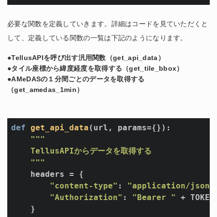
必要な関数を定義していきます。詳細はコードを見ていただくと
して、定義している関数の一覧は下記のようになります。
●TellusAPIを呼び出す汎用関数（get_api_data）
●タイル座標から緯度経度を取得する（get_tile_bbox）
●AMeDASの１分間ごとのデータを取得する
（get_amedas_1min）
def
get_api_data
(url, params={})
:
"""

    TellusAPIからデータを取得する

    """
    headers = {

"content-type"
: 
"application/json"
,
"Authorization"
: 
"Bearer "
 + TOKEN

    }
