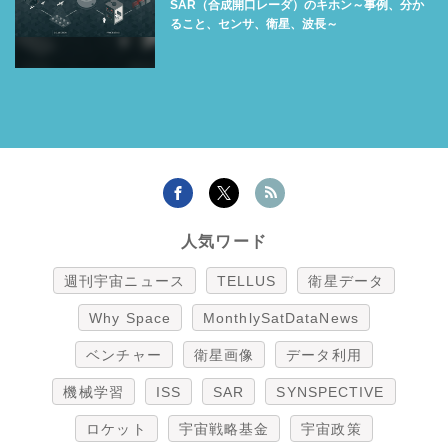
SAR（合成開口レーダ）のキホン～事例、分か
ること、センサ、衛星、波長～
人気ワード
週刊宇宙ニュース
TELLUS
衛星データ
Why Space
MonthlySatDataNews
ベンチャー
衛星画像
データ利用
機械学習
ISS
SAR
SYNSPECTIVE
ロケット
宇宙戦略基金
宇宙政策