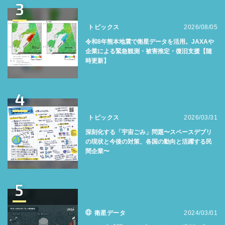
3
トピックス
2026/08/05
令和8年熊本地震で衛星データを活用。JAXAや
企業による緊急観測・被害推定・復旧支援【随
時更新】
4
トピックス
2026/03/31
深刻化する「宇宙ごみ」問題〜スペースデブリ
の現状と今後の対策、各国の動向と活躍する民
間企業〜
5
衛星データ
2024/03/01