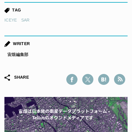
TAG
ICEYE
SAR
WRITER
宙畑編集部
SHARE