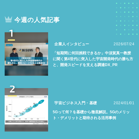
今週の人気記事
1
企業人インタビュー
2026/07/24
「短期間に何回挑戦できるか」中須賀真一教授
に聞く第4世代に突入した宇宙開発時代の勝ち方
と、開発スピードを支える調達DX_PR
2
宇宙ビジネス入門・基礎
2024/01/01
5Gって何？を基礎から徹底解説。5Gのメリッ
ト・デメリットと期待される活用事例