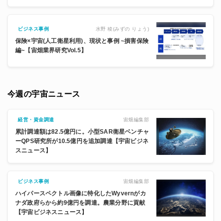
水野 稜(みずの りょう)
ビジネス事例
保険×宇宙(人工衛星利用)、現状と事例 ~損害保険
編~【宙畑業界研究Vol.5】
今週の宇宙ニュース
宙畑編集部
経営・資金調達
累計調達額は82.5億円に。小型SAR衛星ベンチャ
ーQPS研究所が10.5億円を追加調達【宇宙ビジネ
スニュース】
宙畑編集部
ビジネス事例
ハイパースペクトル画像に特化したWyvernがカ
ナダ政府らから約9億円を調達。農業分野に貢献
【宇宙ビジネスニュース】