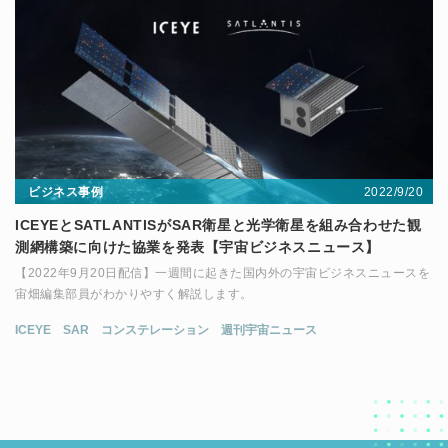
2022/9/20
ビジネス事例
ICEYEとSATLANTISがSAR衛星と光学衛星を組み合わせた観
測網構築に向けた協業を発表【宇宙ビジネスニュース】
【2022年9月20日配信】一週間に起きた国内外の宇宙ビジネスニュースを
宙畑編集部員がわかりやすく解説します。
ICEYE
SAR
コンステレーション
週刊宇宙ニュース