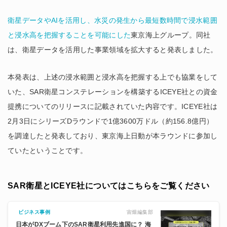
衛星データやAIを活用し、水災の発生から最短数時間で浸水範囲
と浸水高を把握することを可能にした
東京海上グループ。同社
は、衛星データを活用した事業領域を拡大すると発表しました。
本発表は、上述の浸水範囲と浸水高を把握する上でも協業をして
いた、SAR衛星コンステレーションを構築するICEYE社との資金
提携についてのリリースに記載されていた内容です。ICEYE社は
2月3日にシリーズDラウンドで1億3600万ドル（約156.8億円）
を調達したと発表しており、東京海上日動が本ラウンドに参加し
ていたということです。
SAR衛星とICEYE社についてはこちらをご覧ください
宙畑編集部
ビジネス事例
日本がDXブーム下のSAR衛星利用先進国に？ 海