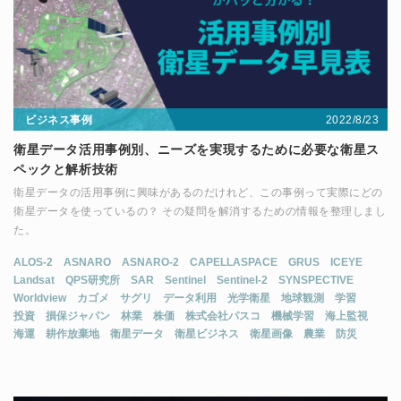
2022/8/23
ビジネス事例
衛星データ活用事例別、ニーズを実現するために必要な衛星ス
ペックと解析技術
衛星データの活用事例に興味があるのだけれど、この事例って実際にどの
衛星データを使っているの？ その疑問を解消するための情報を整理しまし
た。
ALOS-2
ASNARO
ASNARO-2
CAPELLASPACE
GRUS
ICEYE
Landsat
QPS研究所
SAR
Sentinel
Sentinel-2
SYNSPECTIVE
Worldview
カゴメ
サグリ
データ利用
光学衛星
地球観測
学習
投資
損保ジャパン
林業
株価
株式会社パスコ
機械学習
海上監視
海運
耕作放棄地
衛星データ
衛星ビジネス
衛星画像
農業
防災