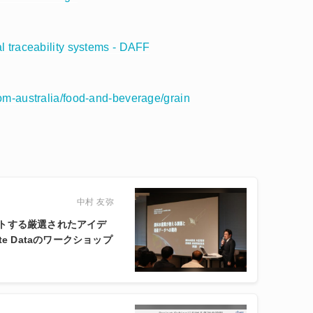
l traceability systems - DAFF
rom-australia/food-and-beverage/grain
中村 友弥
トする厳選されたアイデ
llite Dataのワークショップ