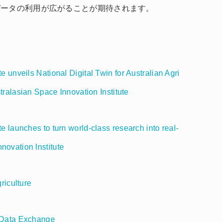
データの利用が広がることが期待されます。
e unveils National Digital Twin for Australian Agri
stralasian Space Innovation Institute
e launches to turn world-class research into real-
novation Institute
riculture
l Data Exchange