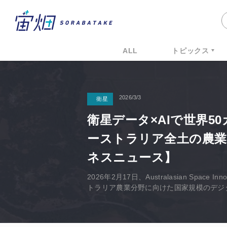
ALL
トピックス
2026/3/3
衛星
衛星データ×AIで世界5
ーストラリア全土の農
ネスニュース】
2026年2月17日、Australasian Space
トラリア農業分野に向けた国家規模のデジ