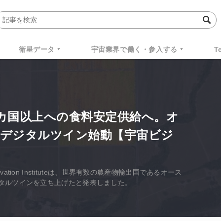
衛星データ
宇宙業界で働く・参入する
T
0カ国以上への食料安定供給へ。オ
業デジタルツイン始動【宇宙ビジ
 Innovation Instituteは、世界有数の農産物輸出国であるオース
タルツインを立ち上げたと発表しました。