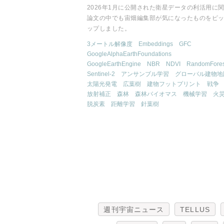
2026年1月に公開された衛星データの利活用に
論文の中でも宙畑編集部が気になったものをピ
ップしました。
3メートル解像度
Embeddings
GFC
GoogleAlphaEarthFoundations
GoogleEarthEngine
NBR
NDVI
RandomFores
Sentinel-2
アンサンブル学習
グローバル建物地
太陽光発電
広葉樹
建物フットプリント
戦争
放射補正
森林
森林バイオマス
機械学習
火
脱炭素
距離学習
針葉樹
週刊宇宙ニュース
TELLUS