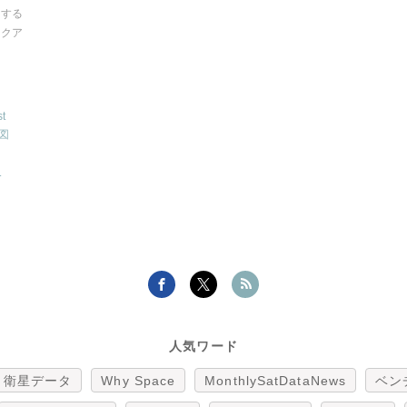
関する
ックア
t
図
災
人気ワード
衛星データ
Why Space
MonthlySatDataNews
ベン