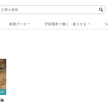
衛星データ
宇宙業界で働く・参入する
T
/28
る論