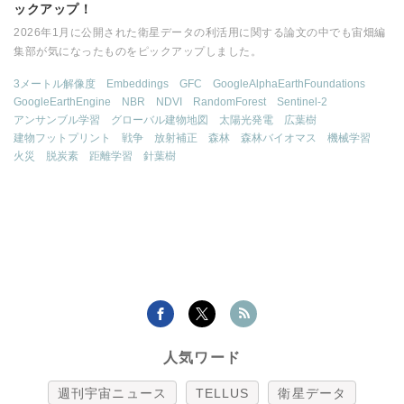
ックアップ！
2026年1月に公開された衛星データの利活用に関する論文の中でも宙畑編
集部が気になったものをピックアップしました。
3メートル解像度
Embeddings
GFC
GoogleAlphaEarthFoundations
GoogleEarthEngine
NBR
NDVI
RandomForest
Sentinel-2
アンサンブル学習
グローバル建物地図
太陽光発電
広葉樹
建物フットプリント
戦争
放射補正
森林
森林バイオマス
機械学習
火災
脱炭素
距離学習
針葉樹
人気ワード
週刊宇宙ニュース
TELLUS
衛星データ