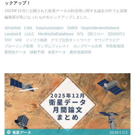
ックアップ！
2025年12月に公開された衛星データの利活用に関する論文の中でも宙畑
編集部が気になったものをピックアップしました。
4DVarNet
CNN
DataAssimilation
DMIOI
GraphAttentionNetwork
Landsat-8
LULC
MonthlySatDataNews
NTL
ODフロー
SDGSAT-1
SST
VAE
インフラ格差
グラフ注意ネットワーク
サウジアラビア
ブルーミング効果
ランダムフォレスト
ロングテール分布
半乾燥地域
夜間光データ
移動予測
衛星データ
農村道路照明
2026/1/13
衛星データ