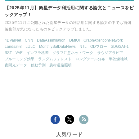
【2025年11月】衛星データ利活用に関する論文とニュースをピ
ックアップ！
2025年11月に公開された衛星データの利活用に関する論文の中でも宙畑
編集部が気になったものをピックアップしました。
4DVarNet
CNN
DataAssimilation
DMIOI
GraphAttentionNetwork
Landsat-8
LULC
MonthlySatDataNews
NTL
ODフロー
SDGSAT-1
SST
VAE
インフラ格差
グラフ注意ネットワーク
サウジアラビア
ブルーミング効果
ランダムフォレスト
ロングテール分布
半乾燥地域
夜間光データ
移動予測
農村道路照明
人気ワード