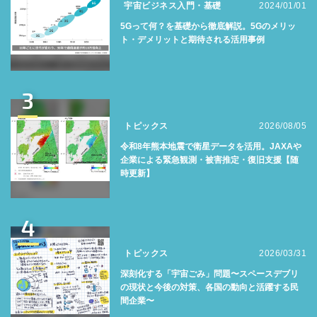
宇宙ビジネス入門・基礎
2024/01/01
5Gって何？を基礎から徹底解説。5Gのメリッ
ト・デメリットと期待される活用事例
3
トピックス
2026/08/05
令和8年熊本地震で衛星データを活用。JAXAや
企業による緊急観測・被害推定・復旧支援【随
時更新】
4
トピックス
2026/03/31
深刻化する「宇宙ごみ」問題〜スペースデブリ
の現状と今後の対策、各国の動向と活躍する民
間企業〜