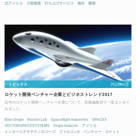
北アメリカ
小型衛星
打ち上げサービス
海外
開発
2017/5/15
トピックス
ロケット開発ベンチャー企業とビジネストレンド2017
近年のロケット開発ベンチャー企業について、宙畑編集部で一度まとめて
みました
Blue Origin
Rocket Lab
Spaceflight industries
SPACEX
VECTORSPACESYSTEMS
Virgin Galactic
アメリカ
インターステラテクノロジーズ
ファルコン9
ベンチャー
ロケット