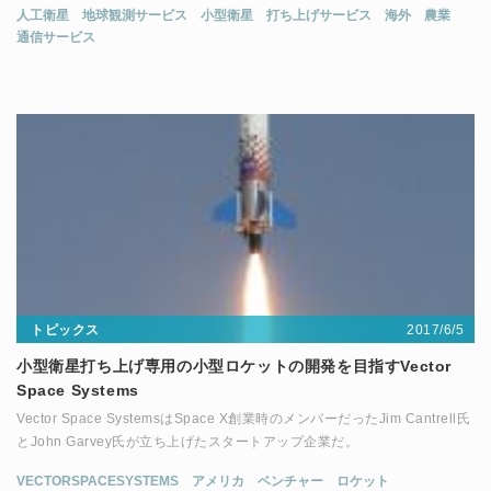
人工衛星
地球観測サービス
小型衛星
打ち上げサービス
海外
農業
通信サービス
2017/6/5
トピックス
小型衛星打ち上げ専用の小型ロケットの開発を目指すVector
Space Systems
Vector Space SystemsはSpace X創業時のメンバーだったJim Cantrell氏
とJohn Garvey氏が立ち上げたスタートアップ企業だ。
VECTORSPACESYSTEMS
アメリカ
ベンチャー
ロケット