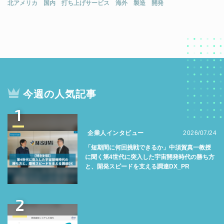
北アメリカ
国内
打ち上げサービス
海外
製造
開発
今週の人気記事
1
企業人インタビュー
2026/07/24
「短期間に何回挑戦できるか」中須賀真一教授
に聞く第4世代に突入した宇宙開発時代の勝ち方
と、開発スピードを支える調達DX_PR
2