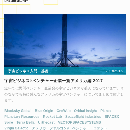
2018/5/15
宇宙ビジネス入門・基礎
宇宙ビジネス×ベンチャー企業一覧アメリカ編 2017
近年では民間ベンチャー企業発の宇宙ビジネスが盛んになっています。そ
のなかでも特に盛んなアメリカの宇宙ベンチャーについてまとめて紹介し
ます。
Blacksky Global
Blue Origin
OneWeb
Orbital Insight
Planet
Planetary Resources
Rocket Lab
Spaceflight industries
SPACEX
Spire
Terra Bella
Urthecast
VECTORSPACESYSTEMS
Virgin Galactic
アメリカ
ファルコン9
ベンチャー
ロケット