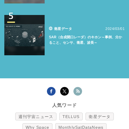
5
衛星データ
2024/03/01
SAR（合成開口レーダ）のキホン～事例、分か
ること、センサ、衛星、波長～
人気ワード
週刊宇宙ニュース
TELLUS
衛星データ
Why Space
MonthlySatDataNews