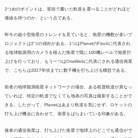
2つめのポイントは、冒頭で書いた軌道を選べることがどれほど
価値を持つのか、という点である。
昨今の超小型衛星のトレンドを見ていると、衛星の機数が多いプ
ロジェクトは2つの傾向がある。1つはPlanetのFlockに代表され
る地球観測用のカメラを積んだ衛星で既に100機レベルで衛星打
上げを行っており、もう一つはOneWebに代表にされる通信衛星
で、こちらは2027年頃までに数千機を打ち上げる構想である。
前者の地球観測衛星ネットワークの場合、ある程度軌道が異なっ
ていれば、特定の軌道でなくても地表の写真は撮影することがで
きる。したがって、Planetはあまり軌道を気にせず、ロケットの
打ち上げ機会に合わせて、衛星をばらまいている印象がある。
後者の通信衛星は、打ち上げた衛星で地球上のどこでも通信がで