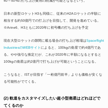
40～50%の打ち上げ費用の削減が可能となるという。
日本の新型ロケットH3も同様に、従来のH2Aロケットの半額に
相当する約50億円での打上げを目指して、開発を進めている。
※Arine6、H3ともに2020年に初号機の打ち上げを予定
現在大型ロケットの隙間に載る場合の打ち上げ相場は
Spaceflight
IndustriesのWEBサイト
によると、100kgの衛星で約4億円であ
る。やや強引な推定だが、これが2020年に半額になるとすると
100kgの衛星は約2億円で打ち上げが可能ということになる。
こうなると、ISTが目指す「一桁億円前半」よりも価格が安くな
る可能性がでてくる。
(2) 軌道をカスタマイズしたい超小型衛星はどれほどで
てくるのか