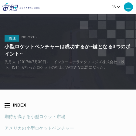
2017/8/16
輸送
小型ロケットベンチャーは成功するか~鍵となる3つのポ
イント~
先月末（2017年7月30日）、インターステラテクノロジズ株式会社（以
下、IST）が行ったロケットの打上げが大きな話題になった。
INDEX
期待が高まる小型ロケット市場
アメリカの小型ロケットベンチャー