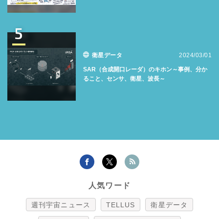
5
衛星データ
2024/03/01
SAR（合成開口レーダ）のキホン～事例、分か
ること、センサ、衛星、波長～
人気ワード
週刊宇宙ニュース
TELLUS
衛星データ