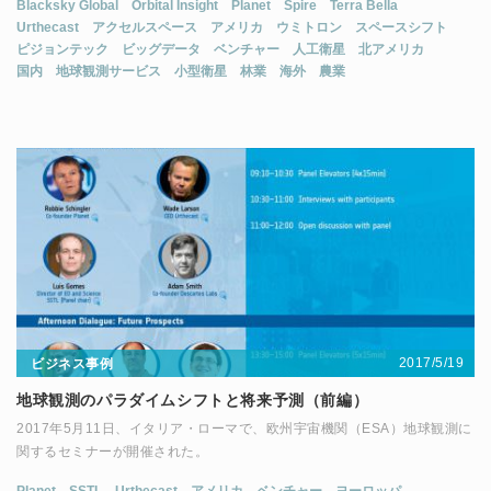
Blacksky Global
Orbital Insight
Planet
Spire
Terra Bella
Urthecast
アクセルスペース
アメリカ
ウミトロン
スペースシフト
ピジョンテック
ビッグデータ
ベンチャー
人工衛星
北アメリカ
国内
地球観測サービス
小型衛星
林業
海外
農業
2017/5/19
ビジネス事例
地球観測のパラダイムシフトと将来予測（前編）
2017年5月11日、イタリア・ローマで、欧州宇宙機関（ESA）地球観測に
関するセミナーが開催された。
Planet
SSTL
Urthecast
アメリカ
ベンチャー
ヨーロッパ