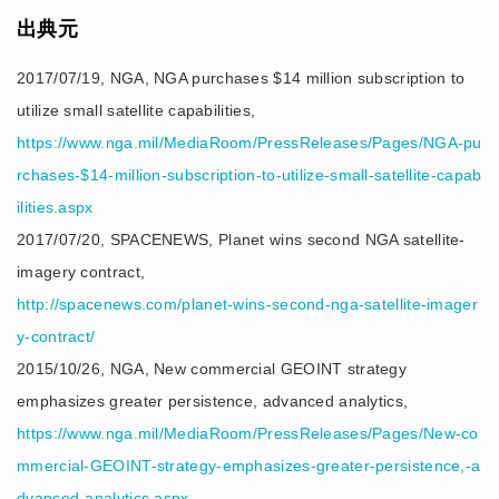
出典元
2017/07/19, NGA, NGA purchases $14 million subscription to
utilize small satellite capabilities,
https://www.nga.mil/MediaRoom/PressReleases/Pages/NGA-pu
rchases-$14-million-subscription-to-utilize-small-satellite-capab
ilities.aspx
2017/07/20, SPACENEWS, Planet wins second NGA satellite-
imagery contract,
http://spacenews.com/planet-wins-second-nga-satellite-imager
y-contract/
2015/10/26, NGA, New commercial GEOINT strategy
emphasizes greater persistence, advanced analytics,
https://www.nga.mil/MediaRoom/PressReleases/Pages/New-co
mmercial-GEOINT-strategy-emphasizes-greater-persistence,-a
dvanced-analytics.aspx