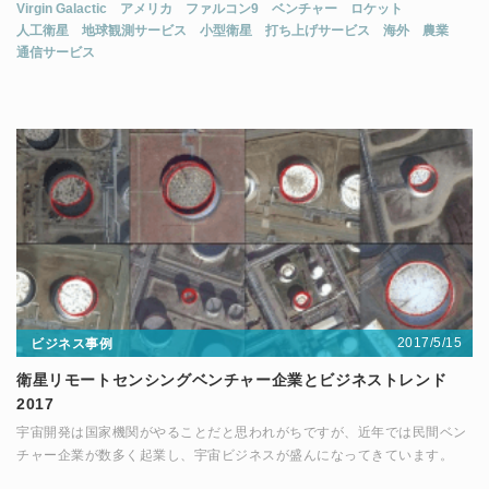
Virgin Galactic
アメリカ
ファルコン9
ベンチャー
ロケット
人工衛星
地球観測サービス
小型衛星
打ち上げサービス
海外
農業
通信サービス
2017/5/15
ビジネス事例
衛星リモートセンシングベンチャー企業とビジネストレンド
2017
宇宙開発は国家機関がやることだと思われがちですが、近年では民間ベン
チャー企業が数多く起業し、宇宙ビジネスが盛んになってきています。