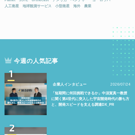
人工衛星
地球観測サービス
小型衛星
海外
農業
今週の人気記事
1
企業人インタビュー
2026/07/24
「短期間に何回挑戦できるか」中須賀真一教授
に聞く第4世代に突入した宇宙開発時代の勝ち方
と、開発スピードを支える調達DX_PR
2