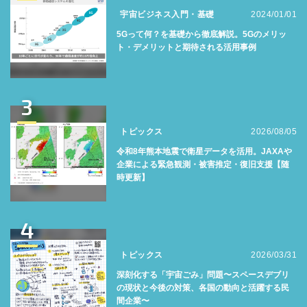
宇宙ビジネス入門・基礎
2024/01/01
5Gって何？を基礎から徹底解説。5Gのメリッ
ト・デメリットと期待される活用事例
3
トピックス
2026/08/05
令和8年熊本地震で衛星データを活用。JAXAや
企業による緊急観測・被害推定・復旧支援【随
時更新】
4
トピックス
2026/03/31
深刻化する「宇宙ごみ」問題〜スペースデブリ
の現状と今後の対策、各国の動向と活躍する民
間企業〜