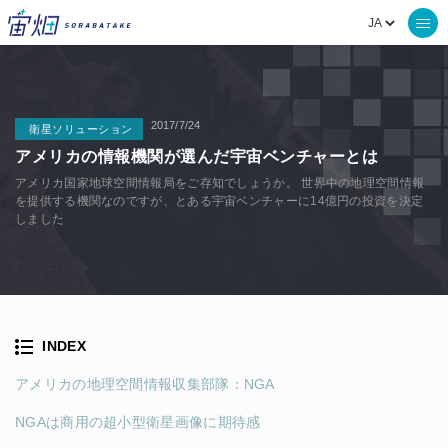
2017/7/24
衛星ソリューション
アメリカの情報機関が選んだ宇宙ベンチャーとは
アメリカ国家地球空間情報局をご存知でしょうか。 世界中の地理空間情報
を提供する機関なのですが、とある宇宙ベンチャーに14億円の投資を決定
しました
INDEX
アメリカの地理空間情報収集部隊：NGA
NGAは商用の超小型衛星画像に期待感