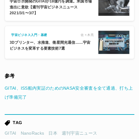
宇宙ロボ開発のGITAIが18億円を調達。米国市場
進出に意欲【週刊宇宙ビジネスニュース
2021/3/1〜3/7】
佐々木亮
宇宙ビジネス入門・基礎
3Dプリンター、水推進、衛星間光通信……宇宙
ビジネスを変革する要素技術7選
参考
GITAI、ISS船内実証のためのNASA安全審査を全て通過、打ち上
げ準備完了
TAG
GITAI
NanoRacks
日本
週刊宇宙ニュース