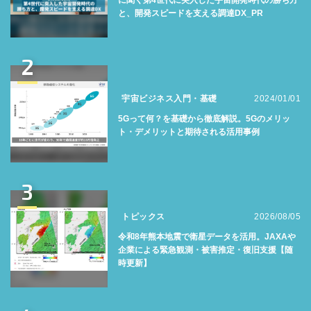
に聞く第4世代に突入した宇宙開発時代の勝ち方
と、開発スピードを支える調達DX_PR
2
宇宙ビジネス入門・基礎
2024/01/01
5Gって何？を基礎から徹底解説。5Gのメリッ
ト・デメリットと期待される活用事例
3
トピックス
2026/08/05
令和8年熊本地震で衛星データを活用。JAXAや
企業による緊急観測・被害推定・復旧支援【随
時更新】