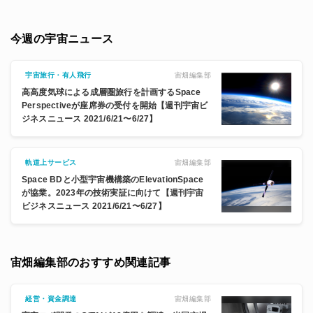
今週の宇宙ニュース
宙畑編集部
宇宙旅行・有人飛行
高高度気球による成層圏旅行を計画するSpace
Perspectiveが座席券の受付を開始【週刊宇宙ビ
ジネスニュース 2021/6/21〜6/27】
宙畑編集部
軌道上サービス
Space BDと小型宇宙機構築のElevationSpace
が協業。2023年の技術実証に向けて【週刊宇宙
ビジネスニュース 2021/6/21〜6/27】
宙畑編集部のおすすめ関連記事
宙畑編集部
経営・資金調達