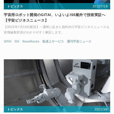
2022/7/18
トピックス
宇宙用ロボット開発のGITAI、いよいよISS船外で技術実証へ
【宇宙ビジネスニュース】
【2022年7月18日配信】一週間に起きた国内外の宇宙ビジネスニュースを
宙畑編集部員がわかりやすく解説します。
GITAI
ISS
NanoRacks
軌道上サービス
週刊宇宙ニュース
2021/3/8
トピックス