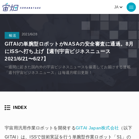
2021/6/28
輸送
GITAIの単腕型ロボットがNASAの安全審査に通過。8月
にISSへ打ち上げ【週刊宇宙ビジネスニュース
2021/6/21〜6/27】
一週間に起きた国内外の宇宙ビジネスニュースを厳選してお届けする連載
「週刊宇宙ビジネスニュース」は毎週月曜日更新！
INDEX
宇宙用汎用作業ロボットを開発する
GITAI Japan株式会社
（以下
GITAI）は、ISSで技術実証を行う単腕型作業ロボット「S1」の