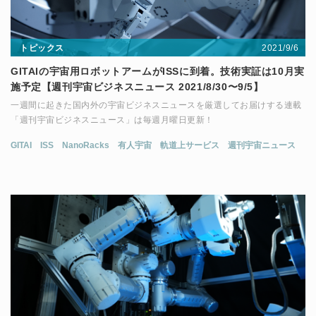
2021/9/6
トピックス
GITAIの宇宙用ロボットアームがISSに到着。技術実証は10月実
施予定【週刊宇宙ビジネスニュース 2021/8/30〜9/5】
一週間に起きた国内外の宇宙ビジネスニュースを厳選してお届けする連載
「週刊宇宙ビジネスニュース」は毎週月曜日更新！
GITAI
ISS
NanoRacks
有人宇宙
軌道上サービス
週刊宇宙ニュース