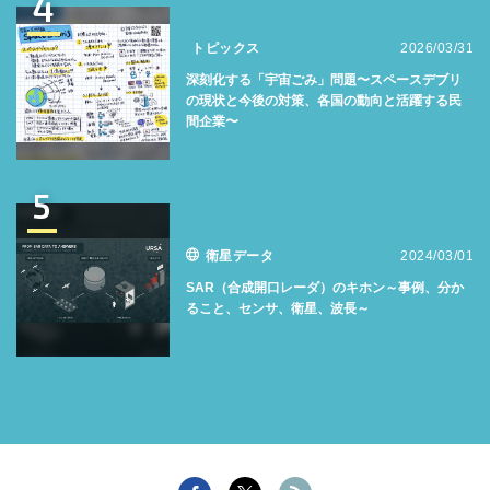
4
トピックス
2026/03/31
深刻化する「宇宙ごみ」問題〜スペースデブリ
の現状と今後の対策、各国の動向と活躍する民
間企業〜
5
衛星データ
2024/03/01
SAR（合成開口レーダ）のキホン～事例、分か
ること、センサ、衛星、波長～