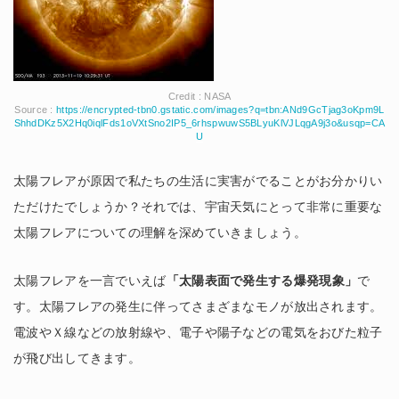
Credit : NASA
Source :
https://encrypted-tbn0.gstatic.com/images?q=tbn:ANd9GcTjag3oKpm9L
ShhdDKz5X2Hq0iqlFds1oVXtSno2IP5_6rhspwuwS5BLyuKlVJLqgA9j3o&usqp=CA
U
太陽フレアが原因で私たちの生活に実害がでることがお分かりい
ただけたでしょうか？それでは、宇宙天気にとって非常に重要な
太陽フレアについての理解を深めていきましょう。
太陽フレアを一言でいえば
「太陽表面で発生する爆発現象」
で
す。太陽フレアの発生に伴ってさまざまなモノが放出されます。
電波やＸ線などの放射線や、電子や陽子などの電気をおびた粒子
が飛び出してきます。