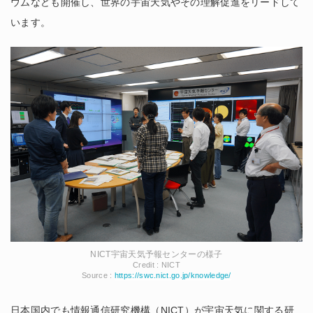
ウムなども開催し、世界の宇宙天気やその理解促進をリードして
います。
NICT宇宙天気予報センターの様子
Credit : NICT
Source :
https://swc.nict.go.jp/knowledge/
日本国内でも情報通信研究機構（NICT）が宇宙天気に関する研