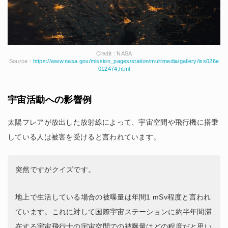
Credit : NASA
Source :
https://www.nasa.gov/mission_pages/station/multimedia/gallery/iss026e
012474.html
宇宙活動への影響例
太陽フレアが放出した放射線によって、宇宙空間や飛行機に搭乗
している人は被害を受けると言われています。
突然ですがクイズです。
地上で生活している場合の被曝量は年間1 mSv程度と言われ
ています。これに対して国際宇宙ステーションに約半年間滞
在する宇宙飛行士の宇宙空間での被曝量はどの程度だと思い