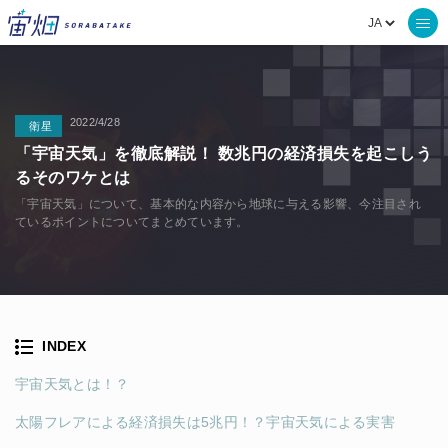
2022/4/28
衛星
「宇宙天気」を徹底解説！ 数兆円の経済損失を起こしう
るそのワケとは
「宇宙天気」について、基本的な内容から地球に与える影響、今注目され
ているポイントについてまとめています。
INDEX
宇宙天気とは！？
太陽フレアによる経済損失は5兆円！？宇宙天気による実害