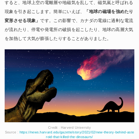
すると、地球上空の電離層や地磁気を乱して、磁気嵐と呼ばれる
現象を引き起こします。簡単にいえば、
「地球の磁場を強めたり
変形させる現象」
です。この影響で、カナダの電線に過剰な電流
が流れたり、停電や発電所の破損を起こしたり、地球の高層大気
を加熱して大気が膨張したりすることがありました。
Credit : Harverd University
Source :
https://news.harvard.edu/gazette/story/2021/02/new-theory-behind-aste
roid-that-killed-the-dinosaurs/