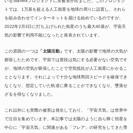
いるStarlinkプロジェクトに実被害が出ました。このプロジェク
トでは、1万基を超える人工衛星を地球の周りに設置し、それら
を組み合わせてインターネットを届ける始めているのですが、
2022年2月3日に打ち上げられた衛星のうち最大40基が、宇宙天
気の影響で利用不能になったと発表されています。
この原因の一つは
「太陽活動」
です。太陽の影響で地球の大気が
膨張したためです。宇宙では普段は気にする必要がない空気です
が、地球の空気が膨張したことで空気抵抗が人工衛星にかかるこ
ととなります。それによって十分な地球周回スピードを確保でき
なくなり、想定していた軌道に乗ることができなくなり、墜落せ
ざるを得なくなりました。
これ以外にも実際の被害は発生しており、「宇宙天気」は世界中
で注目を集めています。本記事では太陽のように自ら輝く恒星を
中心に「宇宙天気」に関連がある「フレア」の研究をしてきた専