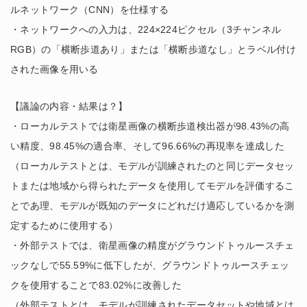
ルネットワーク（CNN）を仕様する
・ネットワークへの入力は、224×224ピクセル（3チャンネル
RGB）の「横断歩道あり」または「横断歩道なし」とラベル付け
された画像を用いる
【議論の内容・結果は？】
・ローカルテストでは衛星画像の横断歩道検出器が98.43%の高
い精度、98.45%の適合率、そして96.66%の再現率を達成した
（ローカルテストとは、モデルが訓練されたのと同じデータセッ
トまたは地域から得られたデータを使用してモデルを評価するこ
とであ理、モデルが既知のデータにどれだけ適応しているかを測
定するために使用する）
・外部テストでは、衛星画像の精度がグラウンドトゥルースチェ
ックなしで55.59%に低下したが、グラウンドトゥルースチェッ
クを使用することで83.02%に改善した
（外部テストとは、モデルが訓練されたデータセットや地域とは