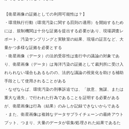
【衛星画像の証拠としての利用可能性は？】
・環境執行行動（環境汚染に関する罰則の適用）を開始するため
には、規制機関は十分な証拠を提出する必要があり、現場調査レ
ポート、汚染サンプリングと実験室の結果、現場の証言など、大
量かつ多様な証拠を必要とする
・衛星画像（データ）の法的受容性は進行中の議論の対象であ
り、衛星画像（データ）は海洋汚染の証拠として裁判所に受け入
れられない場合もあるものの、法的な議論の視覚化を助ける補助
手段として使用されることがある
・なぜならば、環境汚染の刑事訴追では、「故意、無謀、または
重大な過失」で行われた行為であることを証明する必要がある
が、衛星画像は行為（結果）のみしか記録できないからである
・また、衛星画像は複雑なデータサプライチェーンの最終アウト
プット、つまり、大量のデータが収集/処理された結果であるた