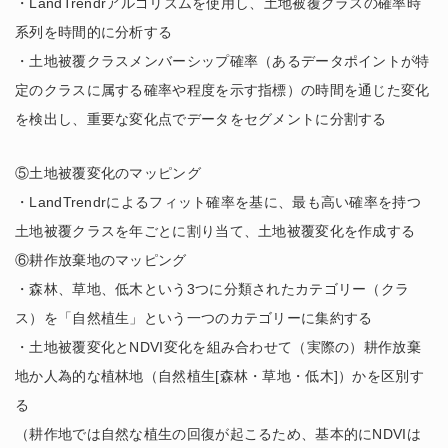
・LandTrendrアルゴリズムを使用し、土地被覆クラスの確率時
系列を時間的に分析する
・土地被覆クラスメンバーシップ確率（あるデータポイントが特
定のクラスに属する確率や程度を示す指標）の時間を通じた変化
を検出し、重要な変化点でデータをセグメントに分割する
⑤土地被覆変化のマッピング
・LandTrendrによるフィット確率を基に、最も高い確率を持つ
土地被覆クラスを年ごとに割り当て、土地被覆変化を作成する
⑥耕作放棄地のマッピング
・森林、草地、低木という3つに分類されたカテゴリー（クラ
ス）を「自然植生」という一つのカテゴリーに集約する
・土地被覆変化とNDVI変化を組み合わせて（実際の）耕作放棄
地か人為的な植林地（自然植生[森林・草地・低木]）かを区別す
る
（耕作地では自然な植生の回復が起こるため、基本的にNDVIは