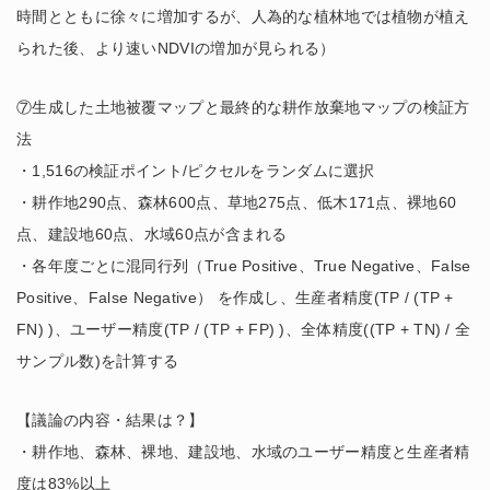
時間とともに徐々に増加するが、人為的な植林地では植物が植え
られた後、より速いNDVIの増加が見られる）
⑦生成した土地被覆マップと最終的な耕作放棄地マップの検証方
法
・1,516の検証ポイント/ピクセルをランダムに選択
・耕作地290点、森林600点、草地275点、低木171点、裸地60
点、建設地60点、水域60点が含まれる
・各年度ごとに混同行列（True Positive、True Negative、False
Positive、False Negative） を作成し、生産者精度(TP / (TP +
FN) )、ユーザー精度(TP / (TP + FP) )、全体精度((TP + TN) / 全
サンプル数)を計算する
【議論の内容・結果は？】
・耕作地、森林、裸地、建設地、水域のユーザー精度と生産者精
度は83%以上