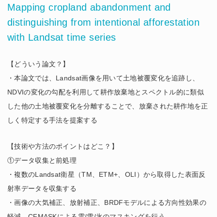
Mapping cropland abandonment and
distinguishing from intentional afforestation
with Landsat time series
【どういう論文？】
・本論文では、Landsat画像を用いて土地被覆変化を追跡し、
NDVIの変化の勾配を利用して耕作放棄地とスペクトル的に類似
した他の土地被覆変化を分離することで、放棄された耕作地を正
しく特定する手法を提案する
【技術や方法のポイントはどこ？】
①データ収集と前処理
・複数のLandsat衛星（TM、ETM+、OLI）から取得した表面反
射率データを収集する
・画像の大気補正、放射補正、BRDFモデルによる方向性効果の
軽減、CFMASKによる雲/雪/氷のマスキングを行う