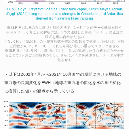
Filip Gałdyn, Krzysztof Sośnica, Radosław Zajdel, Ulrich Meyer, Adrian
Jäggi. (2024).Long-term ice mass changes in Greenland and Antarctica
derived from satellite laser ranging
※SLR F：SLRのみに基づく解析方法で、1ヶ月ごとのデータ解析を行う
※SLR R：3ヶ月ごとの解析方法、3つの連続した月の「SLR F」の正規方
程式を組み合わせたもの
※SLR N：「SLR F」の正規方程式を特定の次数まで分割し（例えば、次数
と階数が4、6、8、10）、それらを再び等しい重みでスタックさせる
※SLR S：「SLR N」に基づいており、3つの連続した月の解を組み合わせ
ることで3ヶ月ごとの解析を行い、さらにノイズを減少させ、データが平滑
化させる
・以下は2002年4月から2021年10月までの期間における地球の
重力場の長期変化をEWH（地球の重力場の変化を水の量の変化
に換算した値）の観点から示している