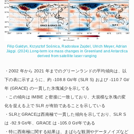
Filip Gałdyn, Krzysztof Sośnica, Radosław Zajdel, Ulrich Meyer, Adrian
Jäggi. (2024).Long-term ice mass changes in Greenland and Antarctica
derived from satellite laser ranging
・2002 年から 2021 年までのグリーンランドの平均傾向は、以
下の表に示すように、約 -108.8 Gt/年 (SLR S) および -110.7 Gt/
年 (GRACE) の一貫した氷塊減少を示してる
・この傾向は IMBIE と密接に一致しており、大規模な氷塊の変
化を捉える上で SLR が有効であることを示している
・SLRとGRACEは西南極で一貫した傾向を示しており、SLR S
は -92.9 Gt/年、GRACE は -105.0 Gt/年である
・特に西南極に関する結果は、まばらな観測やデータノイズなど