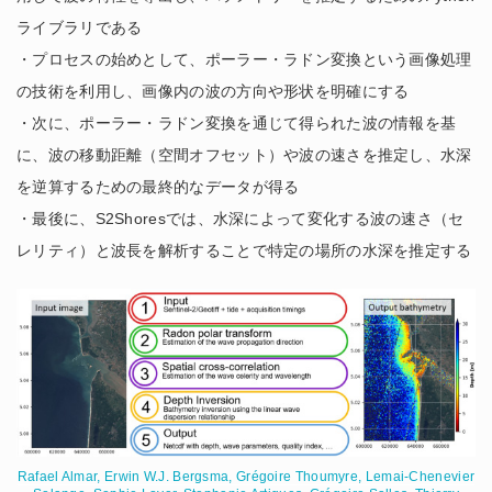
ライブラリである
・プロセスの始めとして、ポーラー・ラドン変換という画像処理
の技術を利用し、画像内の波の方向や形状を明確にする
・次に、ポーラー・ラドン変換を通じて得られた波の情報を基
に、波の移動距離（空間オフセット）や波の速さを推定し、水深
を逆算するための最終的なデータが得る
・最後に、S2Shoresでは、水深によって変化する波の速さ（セ
レリティ）と波長を解析することで特定の場所の水深を推定する
Rafael Almar, Erwin W.J. Bergsma, Grégoire Thoumyre, Lemai-Chenevier