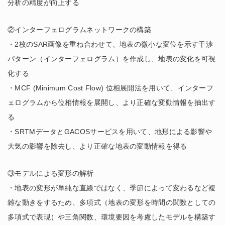
分析の精度が向上する
②インターフェログラムネットワークの構築
・2枚のSAR画像を重ね合わせて、地表の微小な変位を示す干渉
パターン（インターフェログラム）を作成し、地表の変化を可視
化する
・MCF (Minimum Cost Flow) 位相展開法を用いて、インターフ
ェログラムから位相情報を展開し、より正確な変動情報を抽出す
る
・SRTMデータとGACOSサービスを用いて、地形による影響や
大気の影響を除去し、より正確な地表の変動情報を得る
③モデルによる変形の解析
・地表の変形が単純な直線ではなく、季節によって変わるなど複
雑な動きをするため、多項式（地表の変形を時間の関数としての
多項式で表現）や三角関数、環境要因を考慮したモデルを構築す