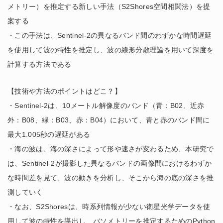
メトリー）を推定する新しい手法（S2Shores空間相関法）を提
案する
・この手法は、Sentinel-2の異なるバンド間のわずかな時間遅延
を使用して波の特性を推定し、波の線形分散理論を用いて深度を
計算する方法である
【技術や方法のポイントはどこ？】
・Sentinel-2は、10メートル解像度のバンド（青：B02、近赤
外：B08、緑：B03、赤：B04）において、青と赤のバンド間に
最大1.005秒の遅延がある
・海の波は、海の深さによって形や速さが変わるため、本研究で
は、Sentinel-2が撮影した異なるバンドの画像間におけるわずか
な時間差を見て、波の動きを分析し、そこから海の底の深さを推
測していく
・なお、S2Shoresは、時系列情報が少ない衛星光学データを使
用して波の特性を導出し、バソメトリーを推定するためのPython