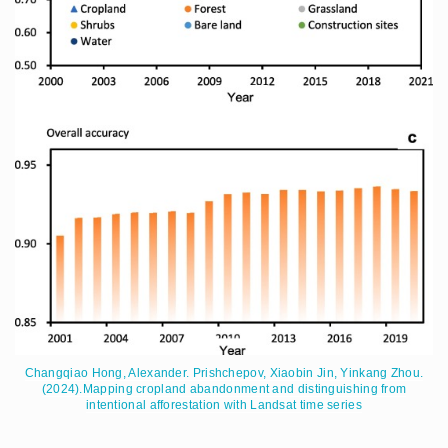
Changqiao Hong, Alexander. Prishchepov, Xiaobin Jin, Yinkang Zhou.
(2024).Mapping cropland abandonment and distinguishing from
intentional afforestation with Landsat time series