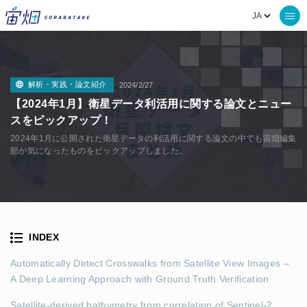
解析・実践・論文紹介
2024/2/27
【2024年1月】衛星データ利活用に関する論文とニュー
スをピックアップ！
2024年1月に公開された衛星データの利活用に関する論文の中でも宙畑編集
部が気になったものをピックアップしました。
INDEX
Automatically Detect Crosswalks from Satellite View Images –
A Deep Learning Approach with Ground Truth Verification
Satellite-derived bathymetry from correlation of Sentinel-2