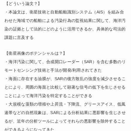
【どういう論文？】
・本論文は、衛星技術と自動船舶識別システム（AIS）を組み合
わせた海域での船舶による汚染行為の監視結果に関して、海洋汚
染の証拠として法的にどのように活用できるか、具体的な司法的
課題に言及する
【衛星画像のポテンシャルは？】
・海洋汚染に関して、合成開口レーダー（SAR）を含む多数のリ
モートセンシング技術と手法が開発/利用されてきた
・海面に存在する油膜が、SARの後方散乱の強度を減少させるこ
とにより、周囲の海面と比較して顕著な信号の低下を生じさせる
ことによって海洋汚染を特定することができる
・大規模な藻類の増殖や上昇流・下降流、グリースアイス、低風
速帯などの自然現象は、SARによる分析結果に悪影響を生じさせ
るが、近年の分析ツールによってそれらの悪影響を除外すること
ができるようになってきた