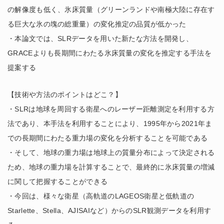
の解像度も低く、氷床質量（グリーンランドや南極大陸に存在す
る巨大な氷の塊の総重量）の変化推定の品質が低かった
・本論文では、SLRデータを用いた新たな方法を開発し、
GRACEよりも長期間にわたる氷床質量の変化を推定する手法を
提案する
【技術や方法のポイントはどこ？】
・SLRは地球を周回する衛星へのレーザー距離測定を利用する方
法であり、本手法を利用することにより、1995年から2021年ま
での長期間にわたる重力場の変化を分析することを可能である
・そして、地球の重力場は地球上の質量分布によって決定される
ため、地球の重力場を計算することで、最終的に氷床質量の増減
に関して把握することができる
・今回は、様々な衛星（高軌道のLAGEOS衛星と低軌道の
Starlette、Stella、AJISAIなど）からのSLR観測データを利用す