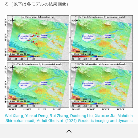
る（以下は各モデルの結果画像）
Wei Xiang, Yunkai Deng, Rui Zhang, Dacheng Liu, Xiaoxue Jia, Mahdieh
Shirmohammadi, Mehdi Gheisari. (2024).Geodetic imaging and dynamic
modeling of saline mudflat using time-series InSAR in Howz-e-Soltan
Salt Lake, Qom, Iran