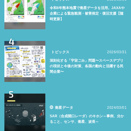
令和8年熊本地震で衛星データを活用。JAXAや
企業による緊急観測・被害推定・復旧支援【随
時更新】
4
トピックス
2026/03/31
深刻化する「宇宙ごみ」問題〜スペースデブリ
の現状と今後の対策、各国の動向と活躍する民
間企業〜
5
衛星データ
2024/03/01
SAR（合成開口レーダ）のキホン～事例、分か
ること、センサ、衛星、波長～