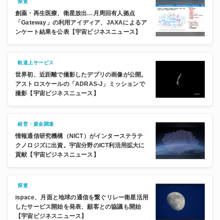
探査
創薬・再生医療、衛星放出…月周回有人拠点
「Gateway」の利用アイディア、JAXAによるア
ンケート結果を公表【宇宙ビジネスニュース】
軌道上サービス
世界初、近距離で撮影したデブリの画像が公開。
アストロスケールの「ADRAS-J」ミッションで
撮影【宇宙ビジネスニュース】
経営・資金調達
情報通信研究機構（NICT）がインターステラテ
クノロジズに出資。宇宙分野のICT利活用拡大に
貢献【宇宙ビジネスニュース】
探査
ispace、月面と地球の通信を繋ぐリレー衛星活用
したサービス開始を発表、顧客との協議も開始
【宇宙ビジネスニュース】