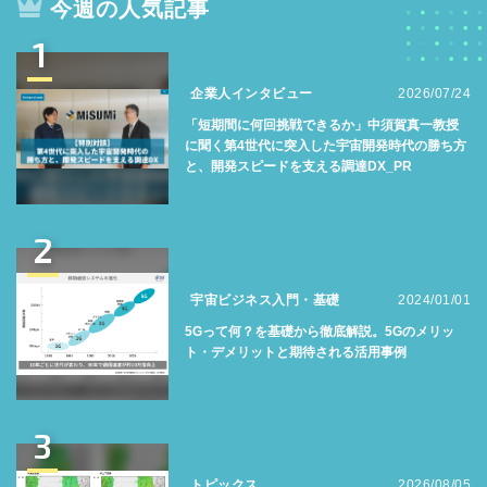
今週の人気記事
1
企業人インタビュー
2026/07/24
「短期間に何回挑戦できるか」中須賀真一教授
に聞く第4世代に突入した宇宙開発時代の勝ち方
と、開発スピードを支える調達DX_PR
2
宇宙ビジネス入門・基礎
2024/01/01
5Gって何？を基礎から徹底解説。5Gのメリッ
ト・デメリットと期待される活用事例
3
トピックス
2026/08/05