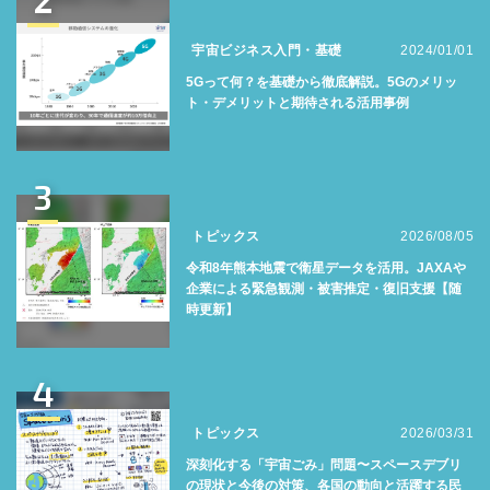
宇宙ビジネス入門・基礎
2024/01/01
5Gって何？を基礎から徹底解説。5Gのメリッ
ト・デメリットと期待される活用事例
3
トピックス
2026/08/05
令和8年熊本地震で衛星データを活用。JAXAや
企業による緊急観測・被害推定・復旧支援【随
時更新】
4
トピックス
2026/03/31
深刻化する「宇宙ごみ」問題〜スペースデブリ
の現状と今後の対策、各国の動向と活躍する民