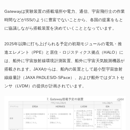
Gatewayは実験装置の搭載場所や電力、通信、宇宙飛行士の作業
時間などがISSのように豊富でないことから、各国の提案をもと
に協議しながら搭載装置を決めていくこととなっています。
2025年以降に打ち上げられる予定の初期モジュールの電気・推
進エレメント（PPE）と居住・ロジスティクス拠点（HALO）に
は、船外に宇宙放射線環境計測装置、船外に宇宙天気観測機器が
搭載されます。JAXAからは、船内の装置として超小型宇宙放射
線線量計（JAXA PADLES/D-SPace）、および船外ではダストセ
ンサ（LVDM）の提供が計画されています。