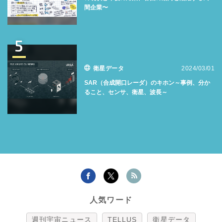
間企業〜
5
衛星データ
2024/03/01
SAR（合成開口レーダ）のキホン～事例、分か
ること、センサ、衛星、波長～
人気ワード
週刊宇宙ニュース
TELLUS
衛星データ