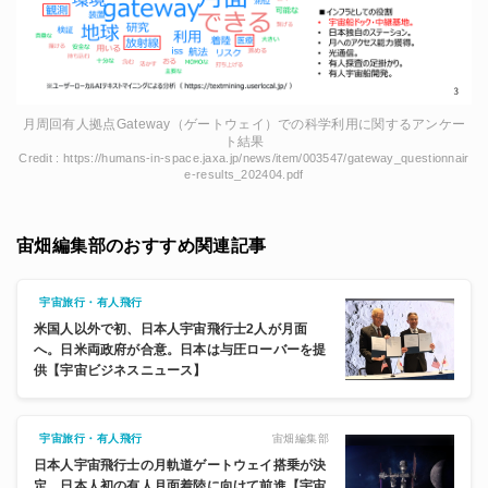
月周回有人拠点Gateway（ゲートウェイ）での科学利用に関するアンケー
ト結果
Credit : https://humans-in-space.jaxa.jp/news/item/003547/gateway_questionnair
e-results_202404.pdf
宙畑編集部のおすすめ関連記事
宇宙旅行・有人飛行
米国人以外で初、日本人宇宙飛行士2人が月面
へ。日米両政府が合意。日本は与圧ローバーを提
供【宇宙ビジネスニュース】
宙畑編集部
宇宙旅行・有人飛行
日本人宇宙飛行士の月軌道ゲートウェイ搭乗が決
定。日本人初の有人月面着陸に向けて前進【宇宙