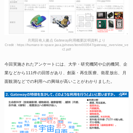
月周回有人拠点 Gateway利用概要説明資料より
Credit : https://humans-in-space.jaxa.jp/news/item/003547/gateway_overview_ve
r2.pdf
今回実施されたアンケートには、大学・研究機関や公的機関、企
業などから111件の回答があり、創薬・再生医療、衛星放出、月
面観測などでの利用への興味が高いことがわかりました。