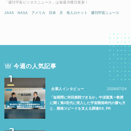
「週刊宇宙ビジネスニュース」は毎週月曜日更新！
JAXA
NASA
アメリカ
日本
月
有人ロケット
週刊宇宙ニュース
今週の人気記事
1
企業人インタビュー
2026/07/24
「短期間に何回挑戦できるか」中須賀真一教授
に聞く第4世代に突入した宇宙開発時代の勝ち方
と、開発スピードを支える調達DX_PR
2