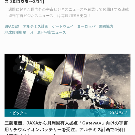
ス 2021/2/8〜2/14】
一週間に起きた国内外の宇宙ビジネスニュースを厳選してお届けする連載
「週刊宇宙ビジネスニュース」は毎週月曜日更新！
SPACEX
アルテミス計画
ゲートウェイ
ヨーロッパ
国際協力
地球観測衛星
月
週刊宇宙ニュース
2024/5/13
トピックス
三菱電機、JAXAから月周回有人拠点「Gateway」向けの宇宙
用リチウムイオンバッテリーを受注。アルテミス計画で4例目