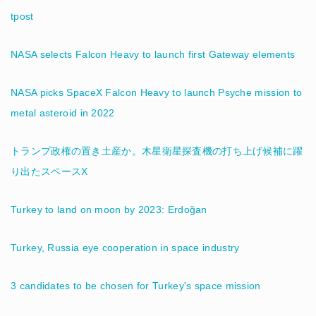
tpost
NASA selects Falcon Heavy to launch first Gateway elements
NASA picks SpaceX Falcon Heavy to launch Psyche mission to
metal asteroid in 2022
トランプ政権の置き土産か。木星衛星探査機の打ち上げ候補に躍
り出たスペースX
Turkey to land on moon by 2023: Erdoğan
Turkey, Russia eye cooperation in space industry
3 candidates to be chosen for Turkey's space mission