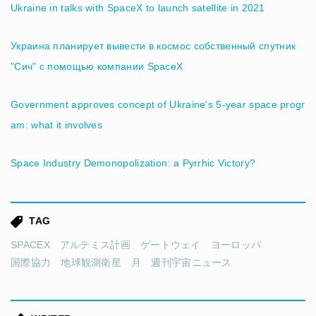
Ukraine in talks with SpaceX to launch satellite in 2021
Украина планирует вывести в космос собственный спутник
"Сич" с помощью компании SpaceX
Government approves concept of Ukraine's 5-year space progr
am: what it involves
Space Industry Demonopolization: a Pyrrhic Victory?
TAG
SPACEX
アルテミス計画
ゲートウェイ
ヨーロッパ
国際協力
地球観測衛星
月
週刊宇宙ニュース