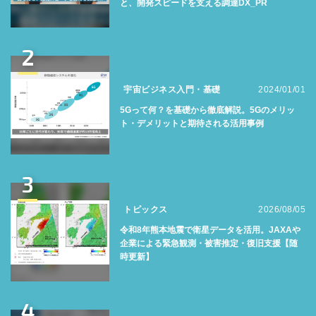
と、開発スピードを支える調達DX_PR
2
宇宙ビジネス入門・基礎
2024/01/01
5Gって何？を基礎から徹底解説。5Gのメリッ
ト・デメリットと期待される活用事例
3
トピックス
2026/08/05
令和8年熊本地震で衛星データを活用。JAXAや
企業による緊急観測・被害推定・復旧支援【随
時更新】
4