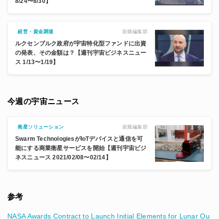
8/24〜8/30】
宙畑編集部
経営・資金調達
ルクセンブルク政府が宇宙特化型ファンドに出資
の発表、その金額は？【週刊宇宙ビジネスニュー
ス 1/13〜1/19】
今週の宇宙ニュース
宙畑編集部
衛星ソリューション
Swarm TechnologiesがIoTデバイスと通信を可
能にする商業衛星サービスを開始【週刊宇宙ビジ
ネスニュース 2021/02/08〜02/14】
参考
NASA Awards Contract to Launch Initial Elements for Lunar Ou