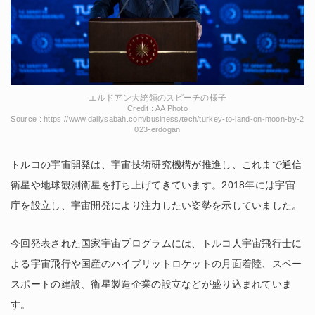
エルドアン大統領のスピーチの様子
Credit : AA Photo
Source : https://www.dailysabah.com/business/tech/turkey-to-land-on-moon-by-2
023-erdogan
トルコの宇宙開発は、宇宙技術研究機構が推進し、これまで通信
衛星や地球観測衛星を打ち上げてきています。2018年には宇宙
庁を設立し、宇宙開発により注力したい姿勢を示していました。
今回発表された国家宇宙プログラムには、トルコ人宇宙飛行士に
よる宇宙飛行や国産のハイブリットロケットの月面着陸、スペー
スポートの建設、衛星製造企業の設立などが盛り込まれていま
す。