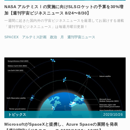
NASA アルテミスⅠの実施に向けSLSロケットの予算を30%増
加【週刊宇宙ビジネスニュース 8/24〜8/30】
一週間に起きた国内外の宇宙ビジネスニュースを厳選してお届けする連載
「週刊宇宙ビジネスニュース」は毎週月曜日更新！
SPACEX
アルテミス計画
政治
月
週刊宇宙ニュース
2020/10/26
トピックス
MicrosoftがSpaceXと提携し、Azure Spaceの展開を発表