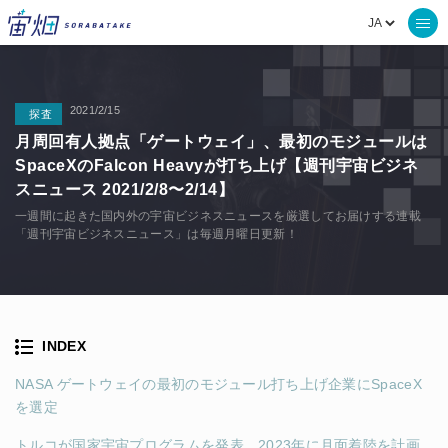
2021/2/15
探査
月周回有人拠点「ゲートウェイ」、最初のモジュールは
SpaceXのFalcon Heavyが打ち上げ【週刊宇宙ビジネ
スニュース 2021/2/8〜2/14】
一週間に起きた国内外の宇宙ビジネスニュースを厳選してお届けする連載
「週刊宇宙ビジネスニュース」は毎週月曜日更新！
INDEX
NASA ゲートウェイの最初のモジュール打ち上げ企業にSpaceX
を選定
トルコが国家宇宙プログラムを発表。2023年に月面着陸を計画