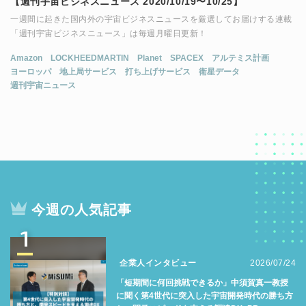
【週刊宇宙ビジネスニュース 2020/10/19〜10/25】
一週間に起きた国内外の宇宙ビジネスニュースを厳選してお届けする連載
「週刊宇宙ビジネスニュース」は毎週月曜日更新！
Amazon
LOCKHEEDMARTIN
Planet
SPACEX
アルテミス計画
ヨーロッパ
地上局サービス
打ち上げサービス
衛星データ
週刊宇宙ニュース
今週の人気記事
1
企業人インタビュー
2026/07/24
「短期間に何回挑戦できるか」中須賀真一教授
に聞く第4世代に突入した宇宙開発時代の勝ち方