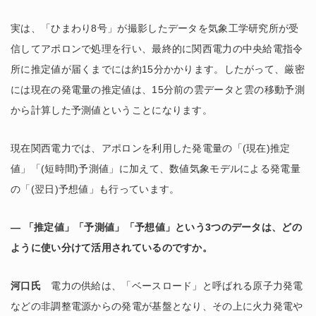
実は、「ひまわり8号」が撮影したデータを気象工学研究所が受
信してアポロンで処理を行い、最終的に関西電力の中央給電指令
所に推定値が届くまでには約15分かかります。したがって、厳密
には現在の発電量の推定値は、15分前の雲データと雲の移動予測
から計算した予測値ということになります。
現在関西電力では、アポロンを利用した発電量の「(現在)推定
値」「(短時間)予測値」に加えて、数値気象モデルによる発電量
の「(翌日)予想値」も行っています。
― 「推定値」「予測値」「予想値」という3つのデータは、どの
ように使い分けて活用されているのですか。
河口氏
電力の供給は、「ベースロード」と呼ばれる原子力発電
などの非調整電源からの発電が基盤となり、その上に火力発電や