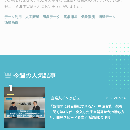
いかもしれません。私たちの暮らしに直結する気象の今について、気象予
報士、斉田季実治さんにお話をうかがいました。
データ利用
人工衛星
気象データ
気象衛星
気象観測
衛星データ
衛星画像
今週の人気記事
1
企業人インタビュー
2026/07/24
「短期間に何回挑戦できるか」中須賀真一教授
に聞く第4世代に突入した宇宙開発時代の勝ち方
と、開発スピードを支える調達DX_PR