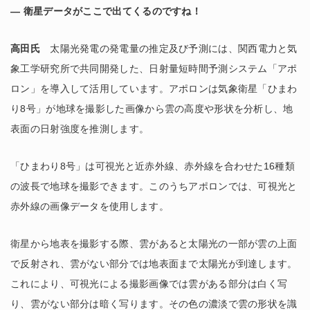
― 衛星データがここで出てくるのですね！
高田氏
太陽光発電の発電量の推定及び予測には、関西電力と気
象工学研究所で共同開発した、日射量短時間予測システム「アポ
ロン」を導入して活用しています。アポロンは気象衛星「ひまわ
り8号」が地球を撮影した画像から雲の高度や形状を分析し、地
表面の日射強度を推測します。
「ひまわり8号」は可視光と近赤外線、赤外線を合わせた16種類
の波長で地球を撮影できます。このうちアポロンでは、可視光と
赤外線の画像データを使用します。
衛星から地表を撮影する際、雲があると太陽光の一部が雲の上面
で反射され、雲がない部分では地表面まで太陽光が到達します。
これにより、可視光による撮影画像では雲がある部分は白く写
り、雲がない部分は暗く写ります。その色の濃淡で雲の形状を識