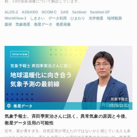
類、10の衛星画像について解説しています。
ALOS-2
ASNARO
GCOM-C
SAR
Sentinel
Sentinel-5P
WorldView-3
しきさい
データ利用
ひまわり
光学衛星
地球観測
森林
気象衛星
衛星データ
衛星画像
2023/12/12
衛星データ
気象予報士、斉田季実治さんに訊く、異常気象の原因と今後、
衛星データ活用の可能性
近年、夏が暑すぎる、自然災害が増えたのではないかと感じている人も多