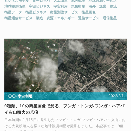
ビジネスモデル
ヨーロッパ
人工衛星
地球観測
地球観測サービス
地球観測衛星
宇宙ビジネス
宇宙利用
気象衛星
海外
漁業
物流
衛星データ
衛星ビジネス
衛星測位サービス
衛星画像
衛星通信サービス
製造
資源・エネルギー
通信サービス
通信衛星
2022/2/1
〇〇×宇宙利用
9種類、10の衛星画像で見る、フンガ・トンガ-フンガ・ハアパ
イ火山噴火の爪痕
日本時間の1月15日に発生したフンガ・トンガ-フンガ・ハアパイ火山にお
ける大規模噴火を様々な地球観測衛星が撮影しました。本記事では、9種