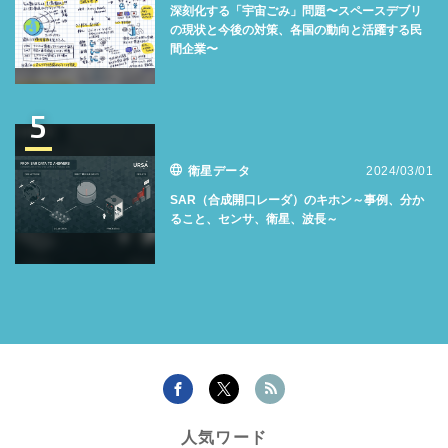
深刻化する「宇宙ごみ」問題〜スペースデブリ
の現状と今後の対策、各国の動向と活躍する民
間企業〜
5
衛星データ
2024/03/01
SAR（合成開口レーダ）のキホン～事例、分か
ること、センサ、衛星、波長～
人気ワード