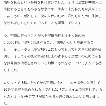
地球を見るという特権を身に付けました。それは全世界80億人と
比較するととても小さな数字です。宇宙に来た私たち全員がここ
にあるものに感謝して、次の世代のために私たちのために保持し
なければならないものであることを認識しています。」
今、宇宙に行ったことがある宇宙飛行士は全人類の約
0.00001%。地球に共感すること、国境がないと理解するこ
と……キューポラは宇宙飛行士にとってもとても大きな経験を提
供し、そしてその後の宇宙飛行士の皆さんが次世代のために今も
なお発信や活動をされている動機にもつながっているようにも感
じました。
ロケットでISSに行ってから宇宙に行き、キューポラに到達して
90分間地球を眺められる（できればリアルタイムで同期している
もの）ようなVRアプリが出たら真っ先に購入したいと思いまし
た。