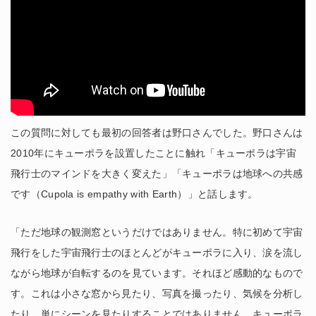
この質問に対しても最初の回答者は野口さんでした。野口さんは
2010年にキューポラを設置したことに触れ「キューポラは宇宙
飛行士のマインドを大きく変えた」「キューポラは地球への共感
です（Cupola is empathy with Earth）」と話します。
「ただ地球の観測窓というだけではありません。特に初めて宇宙
飛行をした宇宙飛行士のほとんどがキューポラに入り、涙を流し
ながら地球が自転するのを見ています。それほど感動的なもので
す。これは小さな窓から見たり、写真を撮ったり、気候を分析し
たり、単にシーンを見たりすることではありません。キューポラ