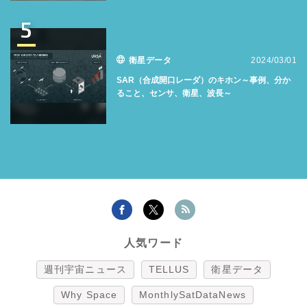
5
衛星データ
2024/03/01
SAR（合成開口レーダ）のキホン～事例、分か
ること、センサ、衛星、波長～
人気ワード
週刊宇宙ニュース
TELLUS
衛星データ
Why Space
MonthlySatDataNews