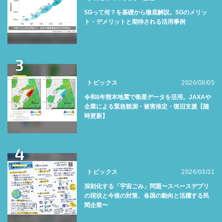
5Gって何？を基礎から徹底解説。5Gのメリッ
ト・デメリットと期待される活用事例
3
トピックス
2026/08/05
令和8年熊本地震で衛星データを活用。JAXAや
企業による緊急観測・被害推定・復旧支援【随
時更新】
4
トピックス
2026/03/31
深刻化する「宇宙ごみ」問題〜スペースデブリ
の現状と今後の対策、各国の動向と活躍する民
間企業〜