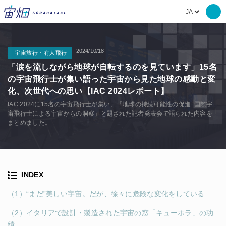
2024/10/18
宇宙旅行・有人飛行
「涙を流しながら地球が自転するのを見ています」15名
の宇宙飛行士が集い語った宇宙から見た地球の感動と変
化、次世代への思い【IAC 2024レポート】
IAC 2024に15名の宇宙飛行士が集い、「地球の持続可能性の促進: 国際宇
宙飛行士による宇宙からの洞察」と題された記者発表会で語られた内容を
まとめました。
INDEX
（1）“まだ”美しい宇宙。だが、徐々に危険な変化をしている
（2）イタリアで設計・製造された宇宙の窓「キューポラ」の功
績