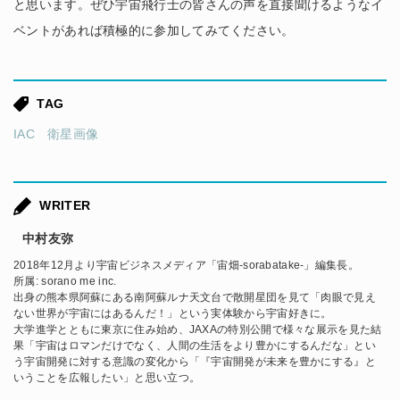
と思います。ぜひ宇宙飛行士の皆さんの声を直接聞けるようなイ
ベントがあれば積極的に参加してみてください。
TAG
IAC
衛星画像
WRITER
中村友弥
2018年12月より宇宙ビジネスメディア「宙畑-sorabatake-」編集長。
所属:
sorano me inc.
出身の熊本県阿蘇にある南阿蘇ルナ天文台で散開星団を見て「肉眼で見え
ない世界が宇宙にはあるんだ！」という実体験から宇宙好きに。
大学進学とともに東京に住み始め、JAXAの特別公開で様々な展示を見た結
果「宇宙はロマンだけでなく、人間の生活をより豊かにするんだな」とい
う宇宙開発に対する意識の変化から「『宇宙開発が未来を豊かにする』と
いうことを広報したい」と思い立つ。