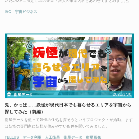
いたJAXAに加えて15の企業・法人の事業内容とあわせてまとめました。
IAC
宇宙ビジネス
2021/3/30
衛星データ
鬼、かっぱ……妖怪が現代日本でも暮らせるエリアを宇宙から
探してみた（前編）
衛星データを使って妖怪の住処を探そうというプロジェクトが始動。まず
は妖怪の専門家に妖怪が住みやすい条件を聞いてみました。
TELLUS
データ利用
人工衛星
衛星データ
衛星画像