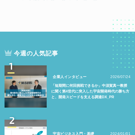
今週の人気記事
1
企業人インタビュー
2026/07/24
「短期間に何回挑戦できるか」中須賀真一教授
に聞く第4世代に突入した宇宙開発時代の勝ち方
と、開発スピードを支える調達DX_PR
2
宇宙ビジネス入門・基礎
2024/01/01