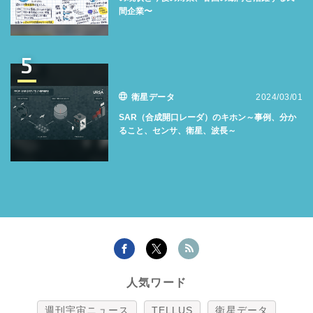
間企業〜
5
衛星データ
2024/03/01
SAR（合成開口レーダ）のキホン～事例、分か
ること、センサ、衛星、波長～
人気ワード
週刊宇宙ニュース
TELLUS
衛星データ