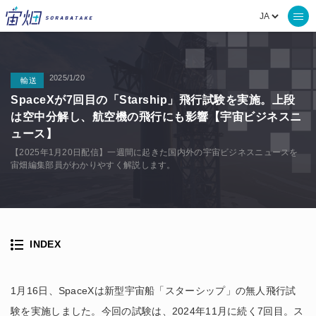
2025/1/20
輸送
SpaceXが7回目の「Starship」飛行試験を実施。上段
は空中分解し、航空機の飛行にも影響【宇宙ビジネスニ
ュース】
【2025年1月20日配信】一週間に起きた国内外の宇宙ビジネスニュースを
宙畑編集部員がわかりやすく解説します。
INDEX
1月16日、SpaceXは新型宇宙船「スターシップ」の無人飛行試
験を実施しました。今回の試験は、2024年11月に続く7回目。ス