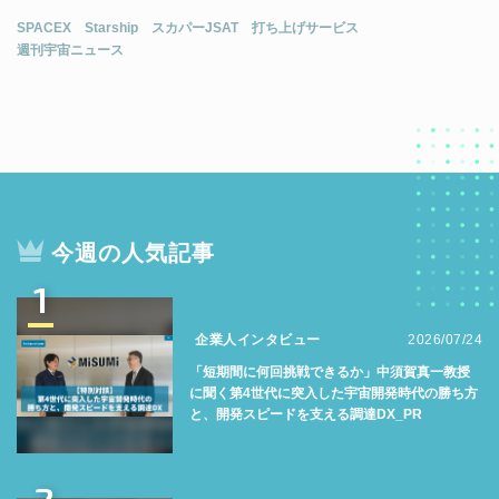
SPACEX
Starship
スカパーJSAT
打ち上げサービス
週刊宇宙ニュース
今週の人気記事
1
企業人インタビュー
2026/07/24
「短期間に何回挑戦できるか」中須賀真一教授
に聞く第4世代に突入した宇宙開発時代の勝ち方
と、開発スピードを支える調達DX_PR