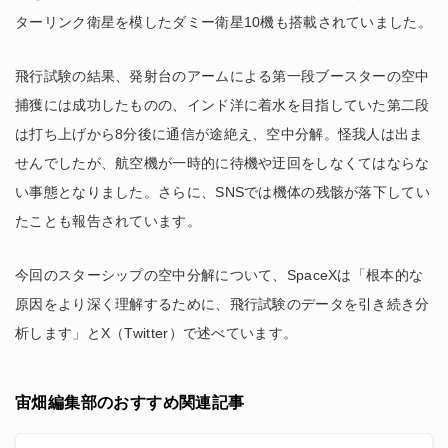
ターリンク衛星を模したダミー衛星10機も搭載されていました。
飛行試験の結果、発射台のアームによる第一段ブースターの空中
捕獲には成功したものの、インド洋に着水を目指していた第二段
は打ち上げから8分後に通信が途絶え、空中分解。怪我人は出ま
せんでしたが、航空機が一時的に待機や迂回をしなくてはならな
い事態となりました。さらに、SNSでは機体の残骸が落下してい
たことも報告されています。
今回のスターシップの空中分解について、SpaceXは「根本的な
原因をより深く理解するために、飛行試験のデータを引き続き分
析します」とX（Twitter）で述べています。
宙畑編集部のおすすめ関連記事