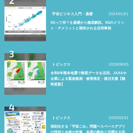
2
宇宙ビジネス入門・基礎
2024/01/01
5Gって何？を基礎から徹底解説。5Gのメリッ
ト・デメリットと期待される活用事例
3
トピックス
2026/08/05
令和8年熊本地震で衛星データを活用。JAXAや
企業による緊急観測・被害推定・復旧支援【随
時更新】
4
トピックス
2026/03/31
深刻化する「宇宙ごみ」問題〜スペースデブリ
の現状と今後の対策、各国の動向と活躍する民