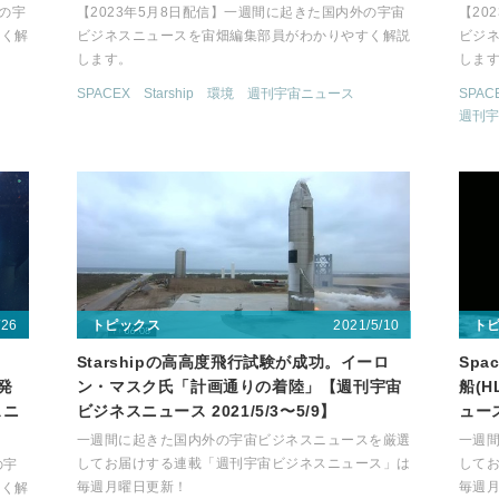
外の宇
【2023年5月8日配信】一週間に起きた国内外の宇宙
【20
すく解
ビジネスニュースを宙畑編集部員がわかりやすく解説
ビジ
します。
しま
SPACEX
Starship
環境
週刊宇宙ニュース
SPAC
週刊宇
/26
2021/5/10
トピックス
ト
Starshipの高高度飛行試験が成功。イーロ
Sp
開発
ン・マスク氏「計画通りの着陸」【週刊宇宙
船(
スニ
ビジネスニュース 2021/5/3〜5/9】
ュース
一週間に起きた国内外の宇宙ビジネスニュースを厳選
一週
してお届けする連載「週刊宇宙ビジネスニュース」は
して
の宇
毎週月曜日更新！
毎週
すく解