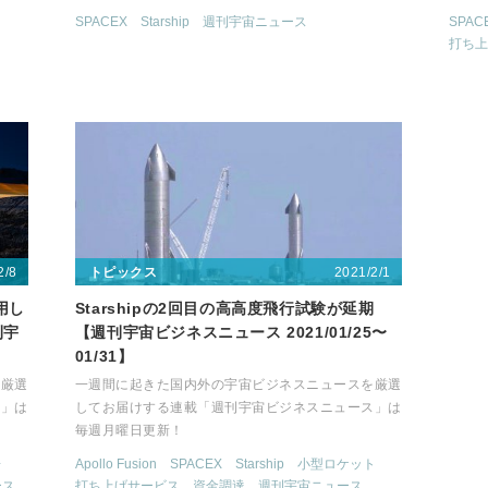
SPACEX
Starship
週刊宇宙ニュース
SPAC
打ち上
2/8
2021/2/1
トピックス
用し
Starshipの2回目の高高度飛行試験が延期
刊宇
【週刊宇宙ビジネスニュース 2021/01/25〜
】
01/31】
を厳選
一週間に起きた国内外の宇宙ビジネスニュースを厳選
ス」は
してお届けする連載「週刊宇宙ビジネスニュース」は
毎週月曜日更新！
場
Apollo Fusion
SPACEX
Starship
小型ロケット
ース
打ち上げサービス
資金調達
週刊宇宙ニュース