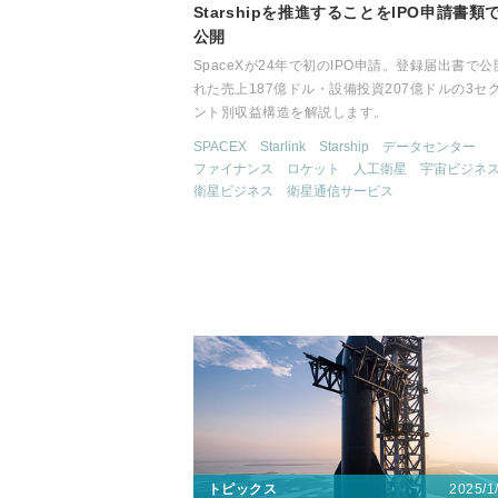
Starshipを推進することをIPO申請書類
公開
SpaceXが24年で初のIPO申請。登録届出書で公
れた売上187億ドル・設備投資207億ドルの3セ
ント別収益構造を解説します。
SPACEX
Starlink
Starship
データセンター
ファイナンス
ロケット
人工衛星
宇宙ビジネ
衛星ビジネス
衛星通信サービス
2025/1
トピックス