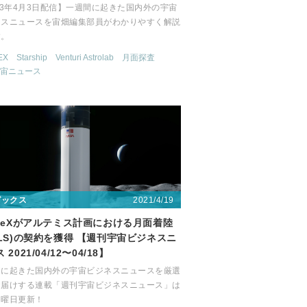
23年4月3日配信】一週間に起きた国内外の宇宙
ネスニュースを宙畑編集部員がわかりやすく解説
す。
EX
Starship
Venturi Astrolab
月面探査
宙ニュース
2021/4/19
ピックス
aceXがアルテミス計画における月面着陸
HLS)の契約を獲得 【週刊宇宙ビジネスニ
 2021/04/12〜04/18】
間に起きた国内外の宇宙ビジネスニュースを厳選
お届けする連載「週刊宇宙ビジネスニュース」は
月曜日更新！