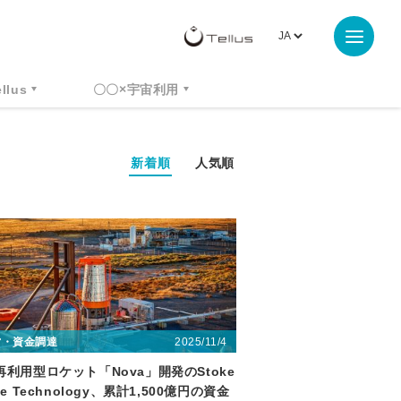
ellus
〇〇×宇宙利用
新着順
人気順
2025/11/4
営・資金調達
再利用型ロケット「Nova」開発のStoke
ce Technology、累計1,500億円の資金