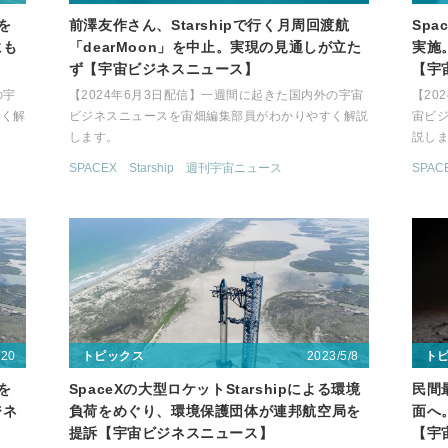
験を
前澤友作さん、Starshipで行く月周回渡航
Spa
にも
「dearMoon」を中止。実現の見通しが立た
実施
ず【宇宙ビジネスニュース】
【宇
の宇
【2024年6月3日配信】一週間に起きた国内外の宇宙
【20
すく解
ビジネスニュースを宙畑編集部員がわかりやすく解説
宙ビ
します。
説し
SPACEX
Starship
週刊宇宙ニュース
SPAC
/20
2023/5/8
トピックス
ト
験を
SpaceXの大型ロケットStarshipによる環境
民間
ジネ
負荷をめぐり、環境保護団体が連邦航空局を
面へ。
提訴【宇宙ビジネスニュース】
【宇