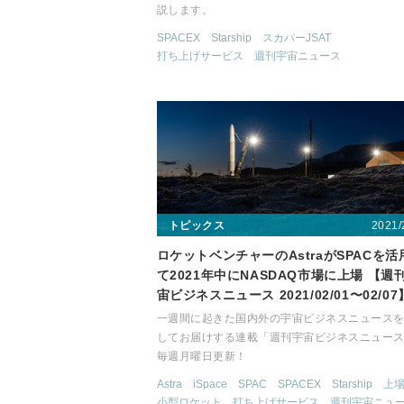
説します。
SPACEX
Starship
スカパーJSAT
打ち上げサービス
週刊宇宙ニュース
2021/
トピックス
ロケットベンチャーのAstraがSPACを活
て2021年中にNASDAQ市場に上場 【週
宙ビジネスニュース 2021/02/01〜02/07
一週間に起きた国内外の宇宙ビジネスニュース
してお届けする連載「週刊宇宙ビジネスニュー
毎週月曜日更新！
Astra
iSpace
SPAC
SPACEX
Starship
上
小型ロケット
打ち上げサービス
週刊宇宙ニュ