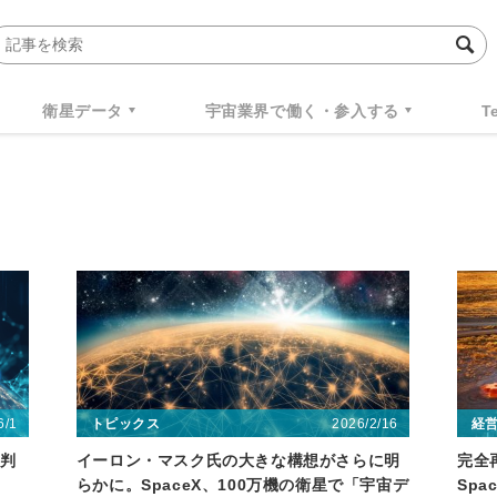
衛星データ
宇宙業界で働く・参入する
T
6/1
2026/2/16
トピックス
経
と判
イーロン・マスク氏の大きな構想がさらに明
完全
らかに。SpaceX、100万機の衛星で「宇宙デ
Spa