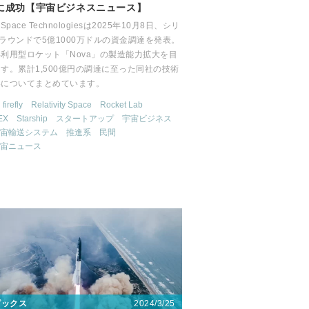
に成功【宇宙ビジネスニュース】
e Space Technologiesは2025年10月8日、シリ
ラウンドで5億1000万ドルの資金調達を発表。
利用型ロケット「Nova」の製造能力拡大を目
す。累計1,500億円の調達に至った同社の技術
略についてまとめています。
firefly
Relativity Space
Rocket Lab
EX
Starship
スタートアップ
宇宙ビジネス
宙輸送システム
推進系
民間
宙ニュース
2024/3/25
ピックス