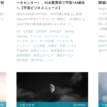
で初
ータセンター」、AI企業買収で宇宙×AI統合
調達
へ【宇宙ビジネスニュース】
Stok
ーズD
開さ
現在の全衛星の約70倍、100万機を軌道上に配置。
完全再
グメ
SpaceXの宇宙データセンター構想と、xAI買収によ
指しま
るAI×宇宙の垂直統合戦略をまとめました。
と戦
IoT
IoT衛星
LEOSAT
SPACEX
Starlink
ス
Starship
アメリカ
コンステレーション
Astra
データセンター
データ利用
ファルコン9
SPAC
ベンチャー
人工衛星
光通信
宇宙ビジネス
将来宇
宇宙利用
衛星ビジネス
衛星通信サービス
週刊宇
衛星間通信
軌道上サービス
通信サービス
通信衛星
週刊宇宙ニュース
/20
2024/6/3
トピックス
ト