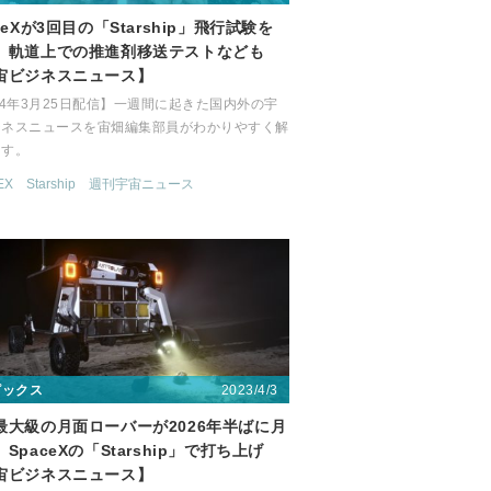
ceXが3回目の「Starship」飛行試験を
。軌道上での推進剤移送テストなども
宙ビジネスニュース】
24年3月25日配信】一週間に起きた国内外の宇
ジネスニュースを宙畑編集部員がわかりやすく解
ます。
EX
Starship
週刊宇宙ニュース
2023/4/3
ピックス
最大級の月面ローバーが2026年半ばに月
SpaceXの「Starship」で打ち上げ
宙ビジネスニュース】