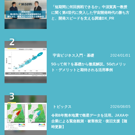
「短期間に何回挑戦できるか」中須賀真一教授
に聞く第4世代に突入した宇宙開発時代の勝ち方
と、開発スピードを支える調達DX_PR
2
宇宙ビジネス入門・基礎
2024/01/01
5Gって何？を基礎から徹底解説。5Gのメリッ
ト・デメリットと期待される活用事例
3
トピックス
2026/08/05
令和8年熊本地震で衛星データを活用。JAXAや
企業による緊急観測・被害推定・復旧支援【随
時更新】