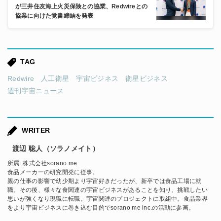
が三井住友海上火災保険との協業、Redwireとの
協業に向けた覚書締結を発表
TAG
Redwire
人工衛星
宇宙ビジネス
衛星ビジネス
週刊宇宙ニュース
WRITER
渡辺 聡人（ソラノメイト）
所属:
株式会社sorano me
食品メーカーの研究開発に従事。
親の仕事の影響で幼少期より宇宙好きだったが、新卒では食品工場に就
職。その後、様々な食関連の宇宙ビジネスがあることを知り、挑戦したい
思いが強くなり現職に転職。宇宙関連のプロジェクトに取組中。食品業界
をより宇宙ビジネスに巻き込む目的でsorano me inc.の活動に参画。