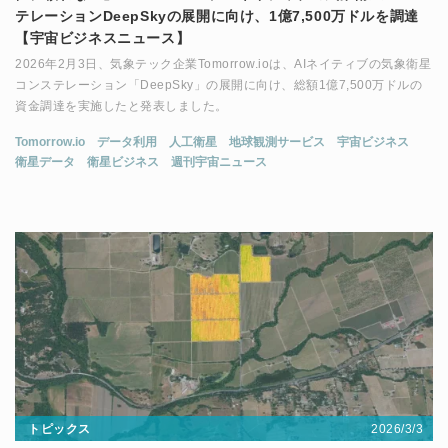
テレーションDeepSkyの展開に向け、1億7,500万ドルを調達
【宇宙ビジネスニュース】
2026年2月3日、気象テック企業Tomorrow.ioは、AIネイティブの気象衛星
コンステレーション「DeepSky」の展開に向け、総額1億7,500万ドルの
資金調達を実施したと発表しました。
Tomorrow.io
データ利用
人工衛星
地球観測サービス
宇宙ビジネス
衛星データ
衛星ビジネス
週刊宇宙ニュース
2026/3/3
トピックス