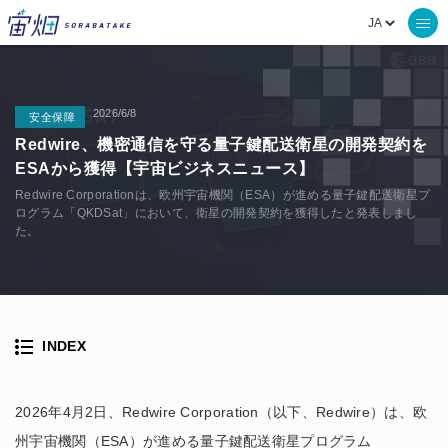
2026/6/8
安全保障
Redwire、機密通信を守る量子鍵配送衛星の開発契約を
ESAから獲得【宇宙ビジネスニュース】
Redwire Corporationは、欧州宇宙機関（ESA）が進める量子鍵配送衛星プ
ログラム「QKDSat」において、衛星の開発契約を獲得したと発表しまし
た。
INDEX
2026年4月2日、Redwire Corporation（以下、Redwire）は、欧
州宇宙機関（ESA）が進める量子鍵配送衛星プログラム