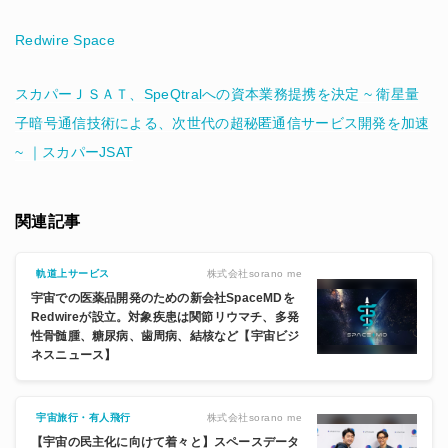
Redwire Space
スカパーＪＳＡＴ、SpeQtralへの資本業務提携を決定 ~ 衛星量
子暗号通信技術による、次世代の超秘匿通信サービス開発を加速
~ ｜スカパーJSAT
関連記事
株式会社sorano me
軌道上サービス
宇宙での医薬品開発のための新会社SpaceMDを
Redwireが設立。対象疾患は関節リウマチ、多発
性骨髄腫、糖尿病、歯周病、結核など【宇宙ビジ
ネスニュース】
株式会社sorano me
宇宙旅行・有人飛行
【宇宙の民主化に向けて着々と】スペースデータ