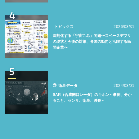
4
トピックス
2026/03/31
深刻化する「宇宙ごみ」問題〜スペースデブリ
の現状と今後の対策、各国の動向と活躍する民
間企業〜
5
衛星データ
2024/03/01
SAR（合成開口レーダ）のキホン～事例、分か
ること、センサ、衛星、波長～