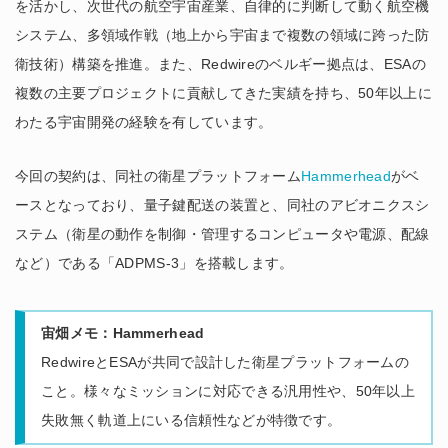
を活かし、次世代の航空宇宙産業、自律的に判断して動く航空機
システム、多領域作戦（地上から宇宙まで複数の領域に跨った防
衛技術）構築を推進。また、Redwireのベルギー拠点は、ESAの
複数の主要プロジェクトに貢献してきた実績を持ち、50年以上に
わたる宇宙開発の経験を有しています。
今回の契約は、同社の衛星プラットフォーム
Hammerhead
がベ
ースとなっており、量子鍵配送の装置と、同社のアビオニクスシ
ステム（衛星の動作を制御・管理するコンピュータや電源、配線
など）である「ADPMS-3」を搭載します。
宙畑メモ
：Hammerhead
RedwireとESAが共同で設計した衛星プラットフォームの
こと。様々なミッションに対応できる汎用性や、50年以上
失敗無く軌道上にいる信頼性などが特徴です。