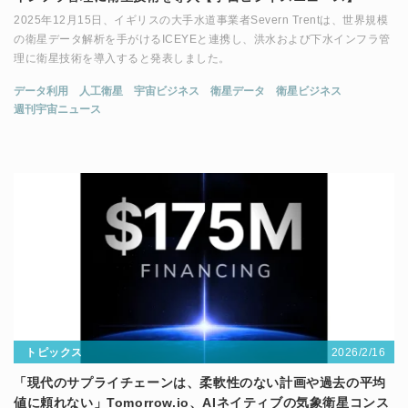
2025年12月15日、イギリスの大手水道事業者Severn Trentは、世界規模
の衛星データ解析を手がけるICEYEと連携し、洪水および下水インフラ管
理に衛星技術を導入すると発表しました。
データ利用
人工衛星
宇宙ビジネス
衛星データ
衛星ビジネス
週刊宇宙ニュース
2026/2/16
トピックス
「現代のサプライチェーンは、柔軟性のない計画や過去の平均
値に頼れない」Tomorrow.io、AIネイティブの気象衛星コンス