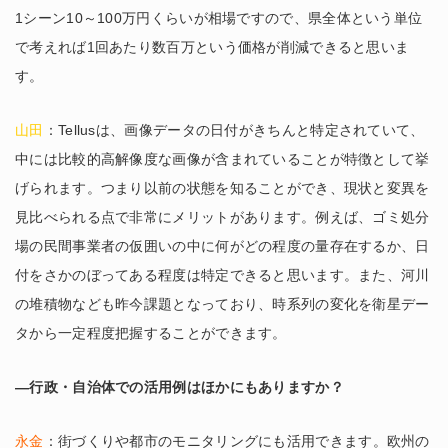
1シーン10～100万円くらいが相場ですので、県全体という単位
で考えれば1回あたり数百万という価格が削減できると思いま
す。
山田
：Tellusは、画像データの日付がきちんと特定されていて、
中には比較的高解像度な画像が含まれていることが特徴として挙
げられます。つまり以前の状態を知ることができ、現状と変異を
見比べられる点で非常にメリットがあります。例えば、ゴミ処分
場の民間事業者の仮囲いの中に何がどの程度の量存在するか、日
付をさかのぼってある程度は特定できると思います。また、河川
の堆積物なども昨今課題となっており、時系列の変化を衛星デー
タから一定程度把握することができます。
―行政・自治体での活用例はほかにもありますか？
永金
：街づくりや都市のモニタリングにも活用できます。欧州の