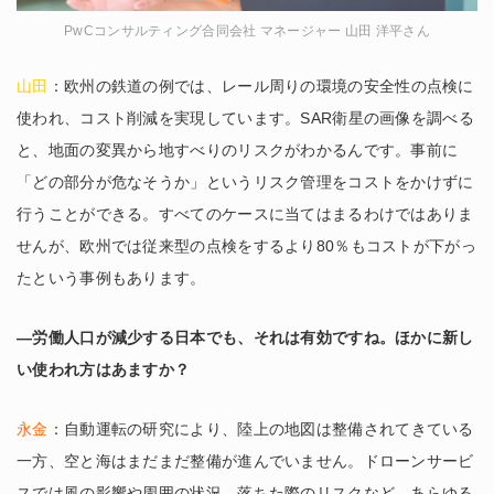
PwCコンサルティング合同会社 マネージャー 山田 洋平さん
山田
：欧州の鉄道の例では、レール周りの環境の安全性の点検に
使われ、コスト削減を実現しています。SAR衛星の画像を調べる
と、地面の変異から地すべりのリスクがわかるんです。事前に
「どの部分が危なそうか」というリスク管理をコストをかけずに
行うことができる。すべてのケースに当てはまるわけではありま
せんが、欧州では従来型の点検をするより80％もコストが下がっ
たという事例もあります。
―労働人口が減少する日本でも、それは有効ですね。ほかに新し
い使われ方はあますか？
永金
：自動運転の研究により、陸上の地図は整備されてきている
一方、空と海はまだまだ整備が進んでいません。ドローンサービ
スでは風の影響や周囲の状況、落ちた際のリスクなど、あらゆる