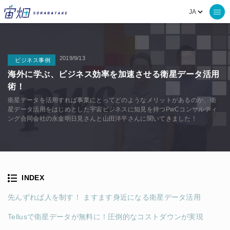
2019/9/13
ビジネス事例
海外に学ぶ、ビジネス効率を加速させる衛星データ活用
術！
衛星データを活用すれば事業にとってどのようなメリットがあるのか、衛
星データ活用をはじめとした宇宙ビジネスに知見を持つPwCコンサルティ
ング合同会社の永金明日見さんと山田洋平さんに聞いてきました！
INDEX
先んずれば人を制す！ ますます身近になる衛星データ活用
Tellusで衛星データが無料に！圧倒的なコストダウンが実現