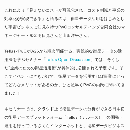
これにより「見えないコストが可視化され、コスト削減と事業の
効率化が実現できる」と語るのは、衛星データ活用をはじめとし
た宇宙ビジネスに知見を持つPwCコンサルティング合同会社のマ
ネージャー・永金明日見さんと山田洋平さん。
Tellus×PwCが9/26から順次開催する、実践的な衛星データの活
用法を学ぶセミナー「
Tellus Open Discussion
」では、そうし
た“企業のための衛星活用術”が具体的に公開される予定です。そ
こでイベントにさきがけて、衛星データを活用すれば事業にとっ
てどんなメリットがあるのか、ひと足早くPwCの両氏に聞いてき
ました！
本セミナーでは、クラウド上で衛星データの分析ができる日本初
の衛星データプラットフォーム「Tellus（テルース）」の開発・
運用を行っているさくらインターネットと、衛星データビジネス