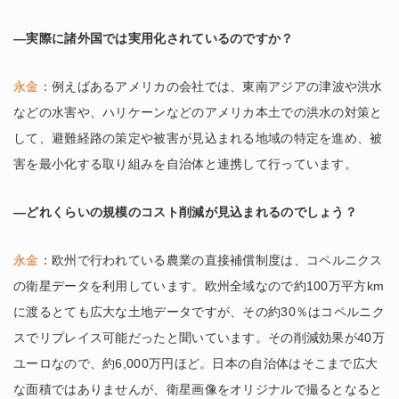
―実際に諸外国では実用化されているのですか？
永金
：例えばあるアメリカの会社では、東南アジアの津波や洪水
などの水害や、ハリケーンなどのアメリカ本土での洪水の対策と
して、避難経路の策定や被害が見込まれる地域の特定を進め、被
害を最小化する取り組みを自治体と連携して行っています。
―どれくらいの規模のコスト削減が見込まれるのでしょう？
永金
：欧州で行われている農業の直接補償制度は、コペルニクス
の衛星データを利用しています。欧州全域なので約100万平方km
に渡るとても広大な土地データですが、その約30％はコペルニク
スでリプレイス可能だったと聞いています。その削減効果が40万
ユーロなので、約6,000万円ほど。日本の自治体はそこまで広大
な面積ではありませんが、衛星画像をオリジナルで撮るとなると