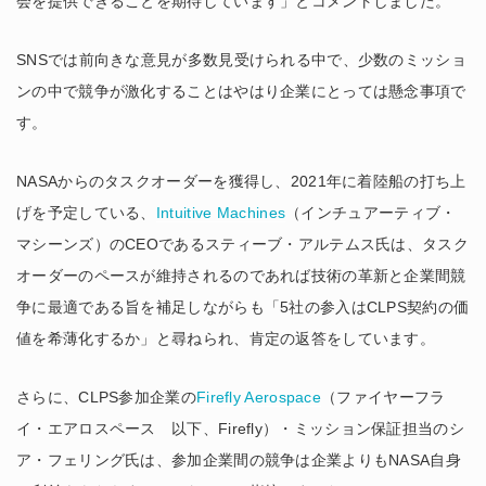
会を提供できることを期待しています」とコメントしました。
SNSでは前向きな意見が多数見受けられる中で、少数のミッショ
ンの中で競争が激化することはやはり企業にとっては懸念事項で
す。
NASAからのタスクオーダーを獲得し、2021年に着陸船の打ち上
げを予定している、
Intuitive Machines
（インチュアーティブ・
マシーンズ）のCEOであるスティーブ・アルテムス氏は、タスク
オーダーのペースが維持されるのであれば技術の革新と企業間競
争に最適である旨を補足しながらも「5社の参入はCLPS契約の価
値を希薄化するか」と尋ねられ、肯定の返答をしています。
さらに、CLPS参加企業の
Firefly Aerospace
（ファイヤーフラ
イ・エアロスペース 以下、Firefly）・ミッション保証担当のシ
ア・フェリング氏は、参加企業間の競争は企業よりもNASA自身