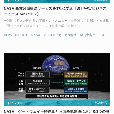
NASA 商業月面輸送サービスを3社に委託【週刊宇宙ビジネス
ニュース 5/27〜6/2】
一週間に起きた国内外の宇宙ビジネスニュースを厳選してお届けする連載
「週刊宇宙ビジネスニュース」は毎週月曜日更新！
CLPS
HAKUTO
NASA
アフリカ
月
月面探査
週刊宇宙ニュース
2026/4/7
トピックス
NASA、ゲートウェイ一時停止と月面基地建設における3つの段