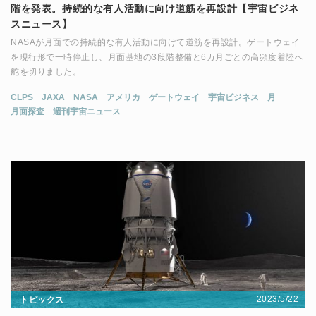
階を発表。持続的な有人活動に向け道筋を再設計【宇宙ビジネ
スニュース】
NASAが月面での持続的な有人活動に向けて道筋を再設計。ゲートウェイ
を現行形で一時停止し、月面基地の3段階整備と6カ月ごとの高頻度着陸へ
舵を切りました。
CLPS
JAXA
NASA
アメリカ
ゲートウェイ
宇宙ビジネス
月
月面探査
週刊宇宙ニュース
2023/5/22
トピックス