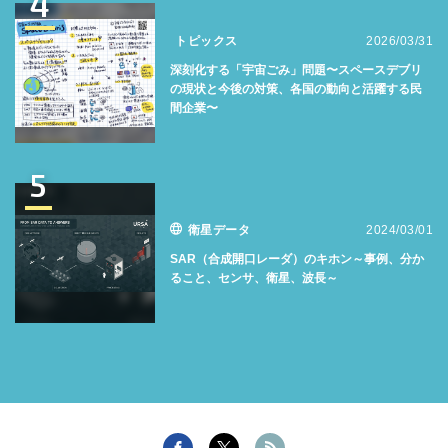
4
トピックス
2026/03/31
深刻化する「宇宙ごみ」問題〜スペースデブリ
の現状と今後の対策、各国の動向と活躍する民
間企業〜
5
衛星データ
2024/03/01
SAR（合成開口レーダ）のキホン～事例、分か
ること、センサ、衛星、波長～