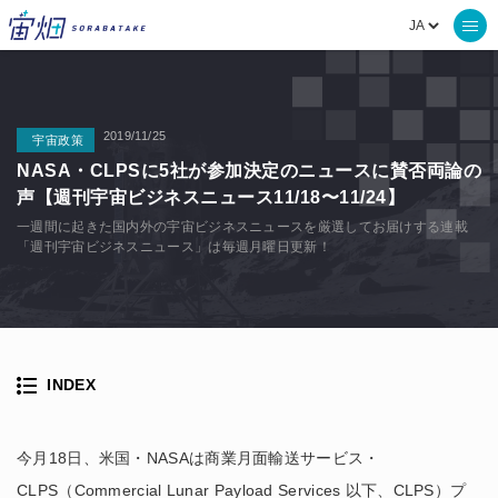
2019/11/25
宇宙政策
NASA・CLPSに5社が参加決定のニュースに賛否両論の
声【週刊宇宙ビジネスニュース11/18〜11/24】
一週間に起きた国内外の宇宙ビジネスニュースを厳選してお届けする連載
「週刊宇宙ビジネスニュース」は毎週月曜日更新！
INDEX
今月18日、米国・NASAは商業月面輸送サービス・
CLPS（Commercial Lunar Payload Services 以下、CLPS）プ