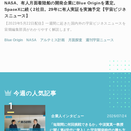
NASA、有人月面着陸船の開発企業にBlue Originを選定。
SpaceXに続く2社目。29年に有人実証を実施予定【宇宙ビジネ
スニュース】
【2023年5月22日配信】一週間に起きた国内外の宇宙ビジネスニュースを
宙畑編集部員がわかりやすく解説します。
Blue Origin
NASA
アルテミス計画
月面探査
週刊宇宙ニュース
今週の人気記事
1
企業人インタビュー
2026/07/24
「短期間に何回挑戦できるか」中須賀真一教授
に聞く第4世代に突入した宇宙開発時代の勝ち方