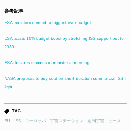
参考記事
ESA ministers commit to biggest ever budget
ESA toasts 10% budget boost by stretching ISS support out to
2030
ESA declares success at ministerial meeting
NASA proposes to buy seat on short-duration commercial ISS f
light
TAG
EU
ISS
ヨーロッパ
宇宙ステーション
週刊宇宙ニュース