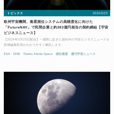
2024/3/25
トピックス
欧州宇宙機関、衛星測位システムの高精度化に向けた
「FutureNAV」で民間企業と約383億円相当の契約締結【宇宙
ビジネスニュース】
【2024年3月25日配信】一週間に起きた国内外の宇宙ビジネスニュースを
宙畑編集部員がわかりやすく解説します。
ESA
OHB
Thales Alenia Space
測位衛星
週刊宇宙ニュース