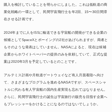
購入を検討していることを明らかにしました。これは低軌道の商
業化戦略の一環として、民間宇宙飛行士を年2回、15〜30日間滞
在させる計画です。
2024年までに人をISSに輸送できる宇宙船の開発ができる企業の
候補としてSpaceXとボーイングの2社があげられますが、両者と
もそのような発表はしていません。NASAによると、現在は候補
企業からホワイトペーパーの提供のみを依頼していて、正式な提
案は2020年3月を予定しているとのことです。
アルテミス計画や月軌道ゲートウェイなど有人月面着陸へ向け
て、さまざまなプログラムを進めるNASAですが、スペースシャ
トルに代わる有人宇宙船の国内生産実現も忘れてはなりません。
さらに、民間宇宙飛行士の誕生は宇宙旅行の販売を目指す企業へ
もプレッシャーをかけることになるのではないでしょうか。