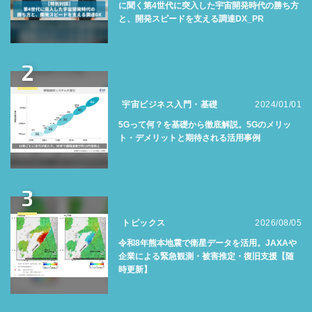
に聞く第4世代に突入した宇宙開発時代の勝ち方
と、開発スピードを支える調達DX_PR
2
宇宙ビジネス入門・基礎
2024/01/01
5Gって何？を基礎から徹底解説。5Gのメリッ
ト・デメリットと期待される活用事例
3
トピックス
2026/08/05
令和8年熊本地震で衛星データを活用。JAXAや
企業による緊急観測・被害推定・復旧支援【随
時更新】