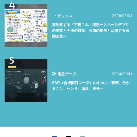
4
トピックス
2026/03/31
深刻化する「宇宙ごみ」問題〜スペースデブリ
の現状と今後の対策、各国の動向と活躍する民
間企業〜
5
衛星データ
2024/03/01
SAR（合成開口レーダ）のキホン～事例、分か
ること、センサ、衛星、波長～