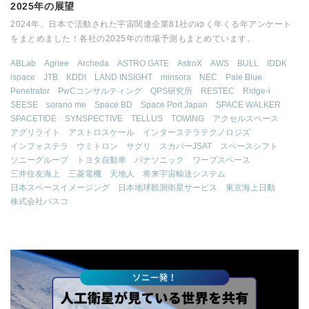
2025年の展望
2024年、日本で活動された宇宙関連企業81社のゆく年くる年アンケート
をまとめました！各社の2025年の市場予測もまとめています。
ABLab
Agriee
Archeda
ASTRO GATE
AstroX
AWS
BULL
IDDK
ispace
JTB
KDDI
LAND INSIGHT
minsora
NEC
Pale Blue
Penetrator
PwCコンサルティング
QPS研究所
RESTEC
Ridge-i
SEESE
sorano me
Space BD
Space Port Japan
SPACE WALKER
SPACETIDE
SYNSPECTIVE
TELLUS
TOWING
アクセルスペース
アグリライト
アストロスケール
インターステラテクノロジズ
インフォステラ
ウミトロン
サグリ
スカパーJSAT
スペースシフト
ソニーグループ
トヨタ自動車
パナソニック
ワープスペース
三井住友海上
三菱電機
天地人
将来宇宙輸送システム
日本スペースイメージング
日本地球観測衛星サービス
東京海上日動
株式会社パスコ