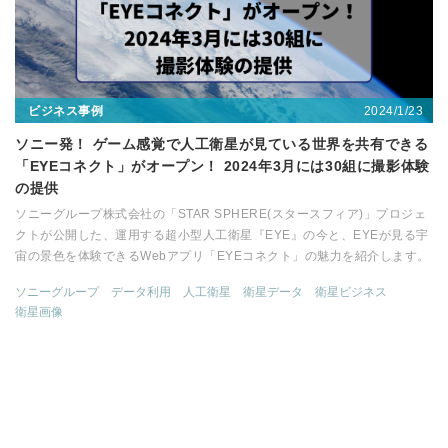
2024/1/23
ビジネス事例
ソニー発！ ゲーム感覚で人工衛星が見ている世界を共有できる
「EYEコネクト」がオープン！ 2024年3月には30組に撮影体験
の提供
ソニーグループ株式会社の「STAR SPHERE(スタースフィア)」プロジェ
クトが公開した、運用する超小型人工衛星『EYE』の今と、EYEが見る宇
宙の景色を体験できるWebアプリ「EYEコネクト」の魅力を紹介します。
ソニーグループ
データ利用
人工衛星
衛星データ
衛星ビジネス
衛星画像