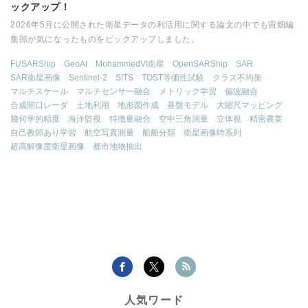
ックアップ！
2026年5月に公開された衛星データの利活用に関する論文の中でも宙畑編
集部が気になったものをピックアップしました。
FUSARShip
GeoAI
MohammedVI衛星
OpenSARShip
SAR
SAR衛星画像
Sentinel-2
SITS
TOST等価性試験
クラス不均衡
マルチスケール
マルチセンサー融合
メトリック学習
偏波融合
合成開口レーダ
土地利用
地形図作成
基盤モデル
大縮尺マッピング
幾何学的精度
海洋監視
特徴量融合
空中三角測量
立体視
精密農業
自己教師あり学習
航空写真測量
船舶分類
衛星画像時系列
超高解像度衛星画像
都市地物抽出
人気ワード