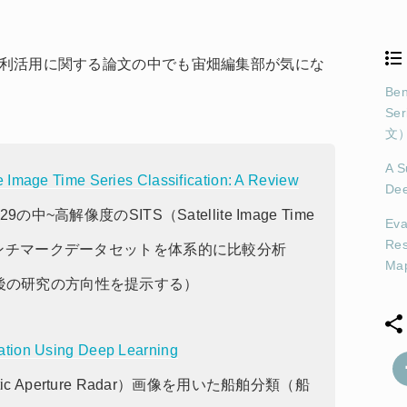
タの利活用に関する論文の中でも宙畑編集部が気にな
Ben
Ser
文
A S
e Image Time Series Classification: A Review
Dee
中~高解像度のSITS（Satellite Image Time
Eva
Res
類ベンチマークデータセットを体系的に比較分析
Ma
後の研究の方向性を提示する）
ation Using Deep Learning
c Aperture Radar）画像を用いた船舶分類（船