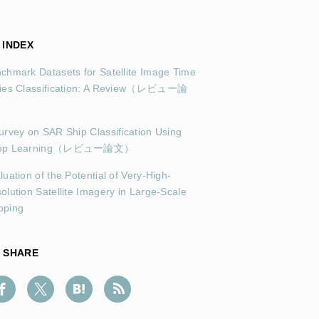
INDEX
chmark Datasets for Satellite Image Time
ies Classification: A Review
（レビュー論
）
urvey on SAR Ship Classification Using
p Learning
（レビュー論文）
luation of the Potential of Very-High-
olution Satellite Imagery in Large-Scale
pping
SHARE