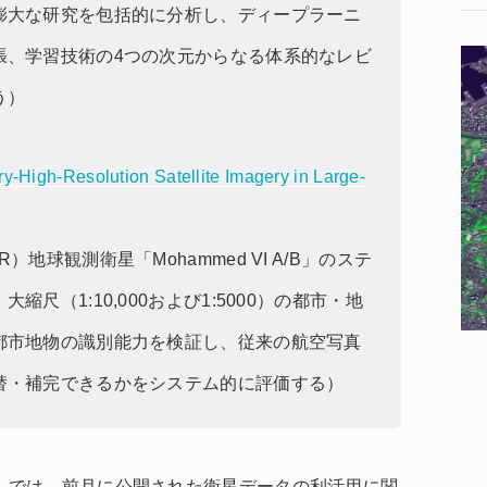
膨大な研究を包括的に分析し、ディープラーニ
張、学習技術の4つの次元からなる体系的なレビ
う）
ery-High-Resolution Satellite Imagery in Large-
地球観測衛星「Mohammed VI A/B」のステ
尺（1:10,000および1:5000）の都市・地
都市地物の識別能力を検証し、従来の航空写真
替・補完できるかをシステム的に評価する）
aNews」では、前月に公開された衛星データの利活用に関