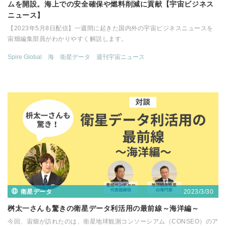
ムを開設。海上での安全確保や燃料削減に貢献【宇宙ビジネス
ニュース】
【2023年5月8日配信】一週間に起きた国内外の宇宙ビジネスニュースを
宙畑編集部員がわかりやすく解説します。
Spire Global
海
衛星データ
週刊宇宙ニュース
2023/3/30
衛星データ
桝太一さんも驚きの衛星データ利活用の最前線～海洋編～
今回、宙畑が訪れたのは、衛星地球観測コンソーシアム（CONSEO）のア