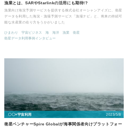
漁業とは、SARやStarlinkの活用にも期待!?
漁業向け海況予測サービスを提供する株式会社オーシャンアイズに、衛星
データを利用した海況・漁場予測サービス「漁場ナビ」と、将来の持続可
能な水産業の在り方をうかがいました
ひまわり
宇宙ビジネス
海
海洋
漁業
衛星
衛星データ利用事例インタビュー
2023/5/8
〇〇×宇宙利用
衛星ベンチャーSpire Globalが海事関係者向けプラットフォー