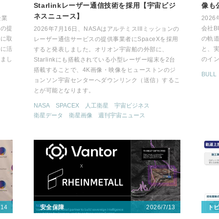
Starlinkレーザー通信技術を採用【宇宙ビジ
像も
ネスニュース】
企業
202
タの提
会社B
2026年7月16日、NASAはアルテミスIIIミッションの
どに取
の軌
レーザー通信サービスの提供事業者にSpaceXを採用
うに活
と、
すると発表しました。オリオン宇宙船の外部に、
めまし
のイ
Starlinkにも搭載されている小型レーザー端末を2台
搭載することで、4K画像・映像をヒューストンのジ
BULL
ョンソン宇宙センターへダウンリンク（送信）するこ
とが可能となります。
NASA
SPACEX
人工衛星
宇宙ビジネス
衛星データ
衛星画像
週刊宇宙ニュース
/14
2026/7/13
安全保障
ト