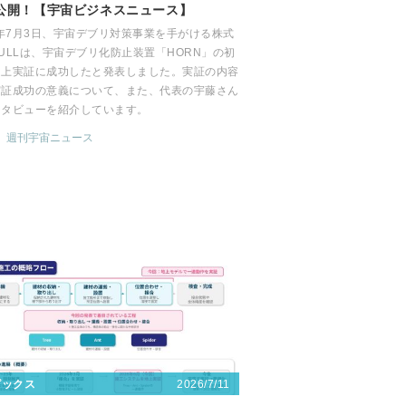
公開！【宇宙ビジネスニュース】
6年7月3日、宇宙デブリ対策事業を手がける株式
ULLは、宇宙デブリ化防止装置「HORN」の初
道上実証に成功したと発表しました。実証の内容
実証成功の意義について、また、代表の宇藤さん
ンタビューを紹介しています。
週刊宇宙ニュース
2026/7/11
ピックス