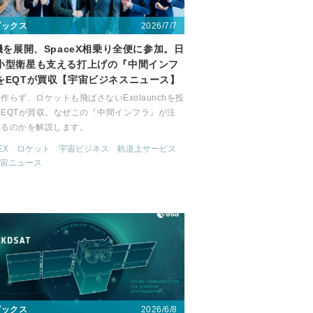
2026/7/7
ピックス
0機を展開、SpaceX相乗り全便に参加。日
小型衛星も支える打上げの『中間インフ
をEQTが買収【宇宙ビジネスニュース】
作らず、ロケットも飛ばさないExolaunchを投
EQTが買収。なぜこの『中間インフラ』が注
れるのかを解説します。
EX
ロケット
宇宙ビジネス
軌道上サービス
宙ニュース
2026/6/8
ピックス