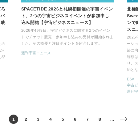
だろ
SPACETIDE 2026と札幌初開催の宇宙イベン
北極
。バ
ト、2つの宇宙ビジネスイベントが参加申し
Sw
に統
込み開始【宇宙ビジネスニュース】
ンで
スニ
2026年4月9日、宇宙ビジネスに関する2つのイベン
トでチケット販売・参加申し込みの受付が開始されま
る
202
した。その概要と注目ポイントを紹介します。
nとの
ーション
eが
築に
週刊宇宙ニュース
お話
総額は
り、
約と
ESA
宇宙ビ
週刊宇
1
2
3
4
5
6
7
8
...
>