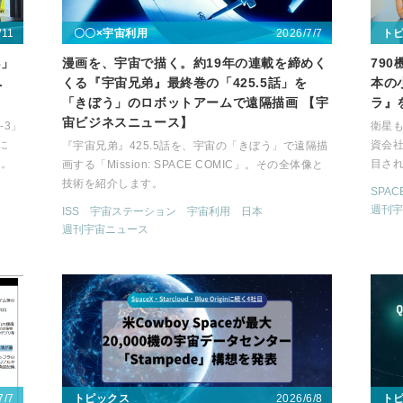
/11
2026/7/7
〇〇×宇宙利用
ト
3」
漫画を、宇宙で描く。約19年の連載を締めく
79
へ
くる『宇宙兄弟』最終巻の「425.5話」を
本の
「きぼう」のロボットアームで遠隔描画 【宇
ラ』
宙ビジネスニュース】
-3」
衛星も
に
資会社
『宇宙兄弟』425.5話を、宇宙の「きぼう」で遠隔描
す。
目さ
画する「Mission: SPACE COMIC」。その全体像と
技術を紹介します。
SPAC
週刊宇
ISS
宇宙ステーション
宇宙利用
日本
週刊宇宙ニュース
7/7
2026/6/8
トピックス
ト