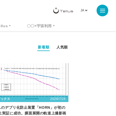
ellus
〇〇×宇宙利用
新着順
人気順
2026/7/24
ピックス
LLのデブリ化防止装置「HORN」が初の
上実証に成功。膜面展開の軌道上撮影画