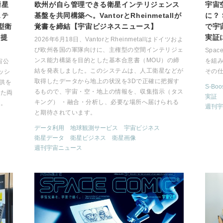
衛星
欧州が自ら管理できる衛星インテリジェンス
宇宙
ステ
基盤を共同構築へ。VantorとRheinmetallが
に？ 
型衛
覚書を締結【宇宙ビジネスニュース】
で宇
を提
実証
2026年6月18日、VantorとRheinmetallはドイツおよ
び欧州各国の軍隊向けに、主権型の空間インテリジェ
Spa
ンス能力構築を目的とした基本合意書（MOU）の締
を組み
宙公
結を発表しました。このシステムは、人工衛星などが
その
ッシ
取得したデータから地上の状況を3Dで正確に把握す
提供を
S-Boos
るもので、宇宙・空・地上の情報を、収集指示（タス
れた両
実証
キング） ・融合・分析し、必要な場所へ届けられる
す。
週刊宇
と期待されています。
データ利用
地球観測サービス
宇宙ビジネス
衛星データ
衛星ビジネス
衛星画像
週刊宇宙ニュース