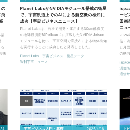
目の
Planet LabsがNVIDIAモジュール搭載の衛星
is
隊飛
で、宇宙軌道上でのAIによる航空機の検知に
ービ
紹
成功【宇宙ビジネスニュース】
回衛
ニュ
Planet Labsは、自社で開発・運用する30cm解像度
の地球観測衛星Pelican-4に搭載したNVIDIA Jetson
事業
202
モジュールを使い、宇宙空間で直接AIによる物体検知
構
信・
を実行することに成功したと発表しました。
なる
と月
8機
の動
Planet Labs
宇宙ビジネス
衛星データ
週刊宇宙ニュース
ispace
測位衛
通信サ
/24
2026/4/16
宇宙ビジネス入門・基礎
ト