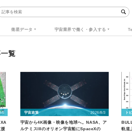
衛星データ
宇宙業界で働く・参入する
T
事一覧
8/5
2026/8/3
宇宙政策
ト
XA
宇宙から4K画像・映像を地球へ。NASA、ア
BU
支援
ルテミスIIIのオリオン宇宙船にSpaceXの
軌道