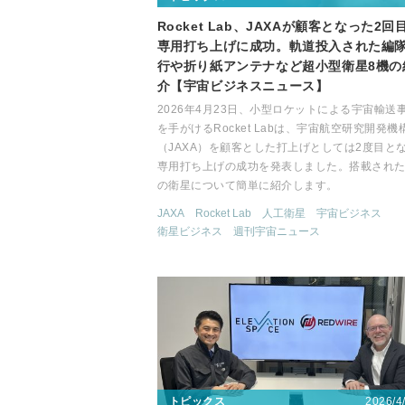
Rocket Lab、JAXAが顧客となった2回
専用打ち上げに成功。軌道投入された編
行や折り紙アンテナなど超小型衛星8機の
介【宇宙ビジネスニュース】
2026年4月23日、小型ロケットによる宇宙輸送
を手がけるRocket Labは、宇宙航空研究開発機
（JAXA）を顧客とした打上げとしては2度目と
専用打ち上げの成功を発表しました。搭載された
の衛星について簡単に紹介します。
JAXA
Rocket Lab
人工衛星
宇宙ビジネス
衛星ビジネス
週刊宇宙ニュース
2026/4
トピックス