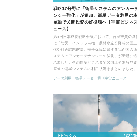
戦略17分野に「衛星システムのアンカー
ンシー強化」が追加。衛星データ利用の
始動で民間投資の好循環へ【宇宙ビジネ
ュース】
第5回日本成長戦略会議において、官民投資の具
に「防災・インフラ点検・農林水産分野等の国
化や社会課題解決、安全保障に資する我が国の
ステムのアンカーテナンシーの強化」が新規に
れました。その概要とこれまでの国土交通省や
産省の衛星システムの利用状況をまとめました
データ利用
衛星データ
週刊宇宙ニュース
2026/5
トピックス