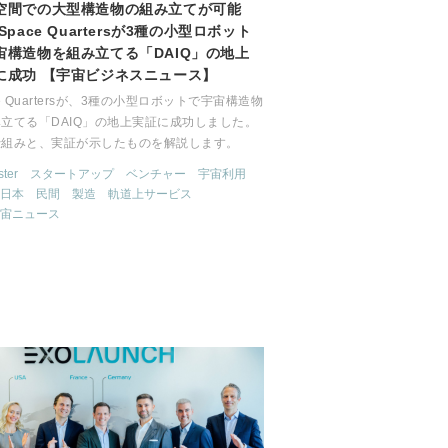
空間での大型構造物の組み立てが可能
Space Quartersが3種の小型ロボット
宙構造物を組み立てる「DAIQ」の地上
に成功 【宇宙ビジネスニュース】
ce Quartersが、3種の小型ロボットで宇宙構造物
立てる「DAIQ」の地上実証に成功しました。
仕組みと、実証が示したものを解説します。
ter
スタートアップ
ベンチャー
宇宙利用
日本
民間
製造
軌道上サービス
宙ニュース