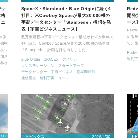
テナ
SpaceX・Starcloud・Blue Originに続く4
Re
本格
社目。米Cowboy Spaceが最大20,000機の
開発
スニ
宇宙データセンター「Stampede」構想を発
ース
表【宇宙ビジネスニュース】
Redw
める量
体像
数万機規模の宇宙データセンター構想がわずか半年で
て、
土強靱
4社目に。Cowboy Spaceが最大20,000機の衛星群
衛星シ
「Stampede」計画を打ち出しました。
Redwi
追加さ
週刊宇
Blue Origin
SPACEX
アメリカ
農林水
コンステレーション
スタートアップ
。
データセンター
宇宙ビジネス
衛星間通信
通信衛星
週刊宇宙ニュース
/23
2026/4/30
トピックス
ト