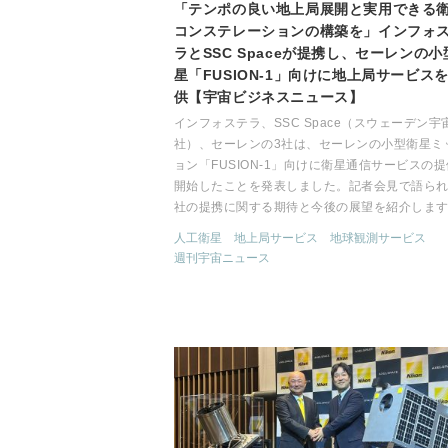
「テンポの良い地上局展開と実用できる
コンステレーションの構築を」インフォ
ラとSSC Spaceが提携し、セーレンの小
星「FUSION-1」向けに地上局サービス
供【宇宙ビジネスニュース】
インフォステラ、SSC Space（スウェーデン宇
社）、セーレンの3社は、セーレンの小型衛星ミ
ョン「FUSION-1」向けに衛星通信サービスの
開始したことを発表しました。記者会見で語ら
社の提携に関する期待と今後の展望を紹介しま
人工衛星
地上局サービス
地球観測サービス
週刊宇宙ニュース