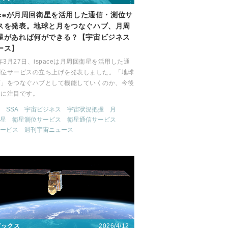
paceが月周回衛星を活用した通信・測位サ
スを発表。地球と月をつなぐハブ、月周
星があれば何ができる？【宇宙ビジネス
ース】
6年3月27日、ispaceは月周回衛星を活用した通
測位サービスの立ち上げを発表しました。「地球
面」をつなぐハブとして機能していくのか、今後
向に注目です。
SSA
宇宙ビジネス
宇宙状況把握
月
星
衛星測位サービス
衛星通信サービス
ービス
週刊宇宙ニュース
2026/4/12
ピックス