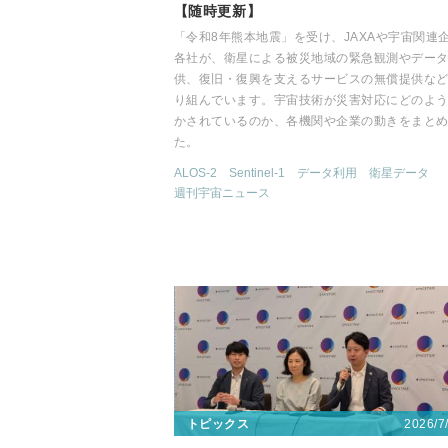
【随時更新】
「令和8年熊本地震」を受け、JAXAや宇宙関連
各社が、衛星による被災地域の緊急観測やデー
供、復旧・復興を支えるサービスの無償提供な
り組んでいます。宇宙技術が災害対応にどのよ
かされているのか、各機関や企業の動きをまと
た。
ALOS-2
Sentinel-1
データ利用
衛星データ
週刊宇宙ニュース
2026/7
トピックス