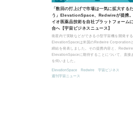
「数回の打上げで市場は一気に拡大する
う」ElevationSpace、Redwireが提携
イオ医薬品技術を自社プラットフォーム
合へ【宇宙ビジネスニュース】
衛星内で実験などができる小型宇宙機を開発す
ElevationSpaceは米国のRedwire Corporatio
締結を発表しました。その提携内容と、Redwir
ElevationSpaceに期待することについて、直接
を伺いました。
ElevationSpace
Redwire
宇宙ビジネス
週刊宇宙ニュース