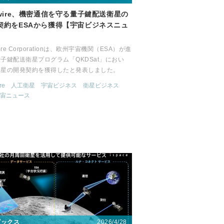
dwire、機密通信を守る量子鍵配送衛星の
契約をESAから獲得【宇宙ビジネスニュ
】
ire Corporationは、欧州宇宙機関（ESA）が進
子鍵配送衛星プログラム「QKDSat」におい
衛星の開発契約を獲得したと発表しました。
re
人工衛星
宇宙ビジネス
衛星ビジネス
宙ニュース
2026/4/28
ピックス