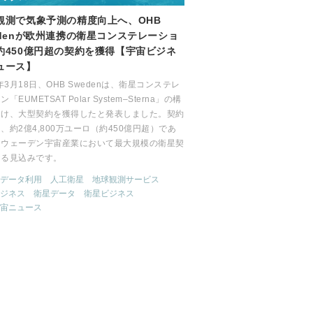
観測で気象予測の精度向上へ、OHB
edenが欧州連携の衛星コンステレーショ
約450億円超の契約を獲得【宇宙ビジネ
ュース】
6年3月18日、OHB Swedenは、衛星コンステレ
「EUMETSAT Polar System–Sterna」の構
向け、大型契約を獲得したと発表しました。契約
、約2億4,800万ユーロ（約450億円超）であ
スウェーデン宇宙産業において最大規模の衛星契
なる見込みです。
データ利用
人工衛星
地球観測サービス
ジネス
衛星データ
衛星ビジネス
宙ニュース