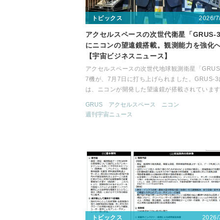
2026/7
トピックス
アクセルスペースの次世代衛星「GRUS-
にニコンの望遠鏡搭載。観測能力を強化
【宇宙ビジネスニュース】
アクセルスペースの次世代地球観測衛星「GRUS
7機が、7月7日に打ち上げられました。GRUS-3
は、ニコンが開発した望遠鏡が搭載されていま
GRUS
アクセルスペース
ニコン
週刊宇宙ニュース
2026/
トピックス