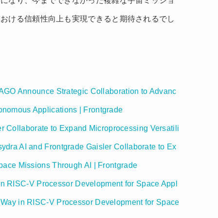
うになり、今までできなかった複雑な宇宙ミッショ
における信頼性向上も実現できると期待されるでし
GO Announce Strategic Collaboration to Advanc
onomous Applications | Frontgrade
r Collaborate to Expand Microprocessing Versatili
ydra AI and Frontgrade Gaisler Collaborate to Ex
Space Missions Through AI | Frontgrade
 in RISC-V Processor Development for Space Appl
e Way in RISC-V Processor Development for Space