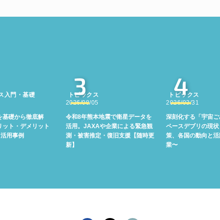
3
4
ス入門・基礎
トピックス
トピックス
2026/08/05
2026/03/31
を基礎から徹底解
令和8年熊本地震で衛星データを
深刻化する「宇宙ご
リット・デメリット
活用。JAXAや企業による緊急観
ペースデブリの現状
る活用事例
測・被害推定・復旧支援【随時更
策、各国の動向と活
新】
業〜