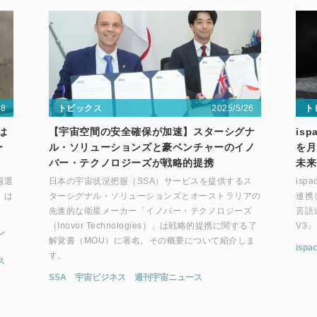
28
2025/5/26
トピックス
ト
は
【宇宙空間の安全確保が加速】スターシグナ
is
ー
ル・ソリューションズと豪ベンチャーのイノ
を月
バー・テクノロジーズが戦略的提携
未来
厳選
日本の宇宙状況把握（SSA）サービスを提供するス
isp
」は
ターシグナル・ソリューションズとオーストラリアの
連携
先進的な衛星メーカー「イノバー・テクノロジーズ
言語
（Inovor Technologies）」は戦略的提携に関する了
V3
ン
解覚書（MOU）に署名。その概要について紹介しま
ispa
す。
ス
SSA
宇宙ビジネス
週刊宇宙ニュース