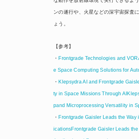
な動作を放射線環境で実行できるよ
ンの遂行や、火星などの深宇宙探査
ょう。
【参考】
・
Frontgrade Technologies and VORA
e Space Computing Solutions for Aut
・
Klepsydra AI and Frontgrade Gaisle
ty in Space Missions Through AIKleps
pand Microprocessing Versatility in 
・
Frontgrade Gaisler Leads the Way
icationsFrontgrade Gaisler Leads th