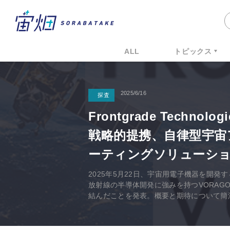
ALL
トピックス
2025/6/16
探査
Frontgrade Technolo
戦略的提携、自律型宇宙
ーティングソリューシ
2025年5月22日、宇宙用電子機器を開発するFr
放射線の半導体開発に強みを持つVORAGO 
結んだことを発表。概要と期待について簡