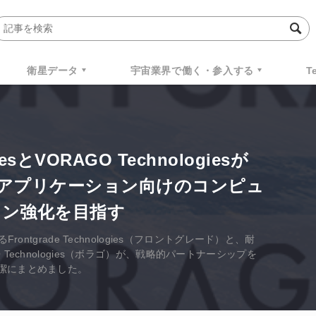
衛星データ
宇宙業界で働く・参入する
T
giesとVORAGO Technologiesが
アプリケーション向けのコンピュ
ョン強化を目指す
ontgrade Technologies（フロントグレード）と、耐
Technologies（ボラゴ）が、戦略的パートナーシップを
潔にまとめました。