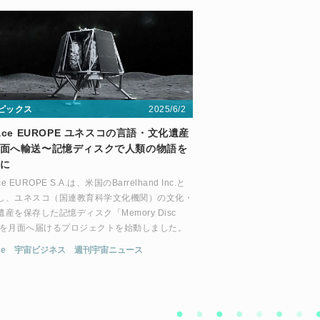
2025/6/2
ピックス
pace EUROPE ユネスコの言語・文化遺産
面へ輸送〜記憶ディスクで人類の物語を
に
ace EUROPE S.A.は、米国のBarrelhand Inc.と
し、ユネスコ（国連教育科学文化機関）の文化・
遺産を保存した記憶ディスク「Memory Disc
」を月面へ届けるプロジェクトを始動しました。
ce
宇宙ビジネス
週刊宇宙ニュース