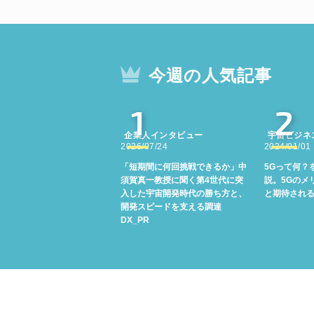
今週の人気記事
1
2
企業人インタビュー
宇宙ビジネ
2026/07/24
2024/01/01
「短期間に何回挑戦できるか」中
5Gって何？
須賀真一教授に聞く第4世代に突
説。5Gのメ
入した宇宙開発時代の勝ち方と、
と期待され
開発スピードを支える調達
DX_PR