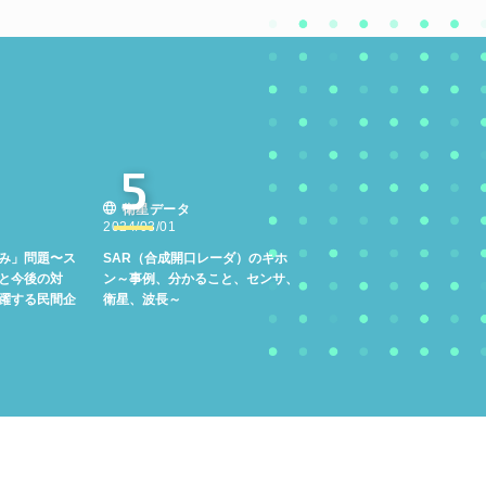
5
衛星データ
2024/03/01
み」問題〜ス
SAR（合成開口レーダ）のキホ
と今後の対
ン～事例、分かること、センサ、
躍する民間企
衛星、波長～