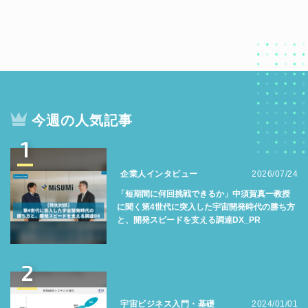
今週の人気記事
1
企業人インタビュー
2026/07/24
「短期間に何回挑戦できるか」中須賀真一教授
に聞く第4世代に突入した宇宙開発時代の勝ち方
と、開発スピードを支える調達DX_PR
2
宇宙ビジネス入門・基礎
2024/01/01