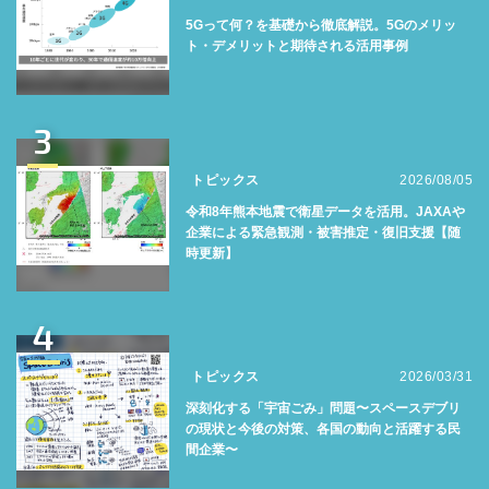
5Gって何？を基礎から徹底解説。5Gのメリッ
ト・デメリットと期待される活用事例
3
トピックス
2026/08/05
令和8年熊本地震で衛星データを活用。JAXAや
企業による緊急観測・被害推定・復旧支援【随
時更新】
4
トピックス
2026/03/31
深刻化する「宇宙ごみ」問題〜スペースデブリ
の現状と今後の対策、各国の動向と活躍する民
間企業〜