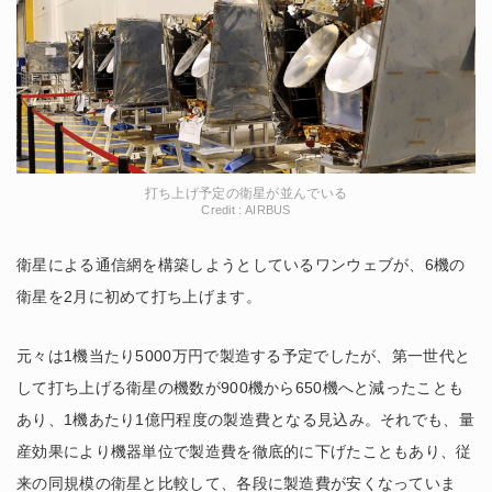
打ち上げ予定の衛星が並んでいる
Credit : AIRBUS
衛星による通信網を構築しようとしているワンウェブが、6機の
衛星を2月に初めて打ち上げます。
元々は1機当たり5000万円で製造する予定でしたが、第一世代と
して打ち上げる衛星の機数が900機から650機へと減ったことも
あり、1機あたり1億円程度の製造費となる見込み。それでも、量
産効果により機器単位で製造費を徹底的に下げたこともあり、従
来の同規模の衛星と比較して、各段に製造費が安くなっていま