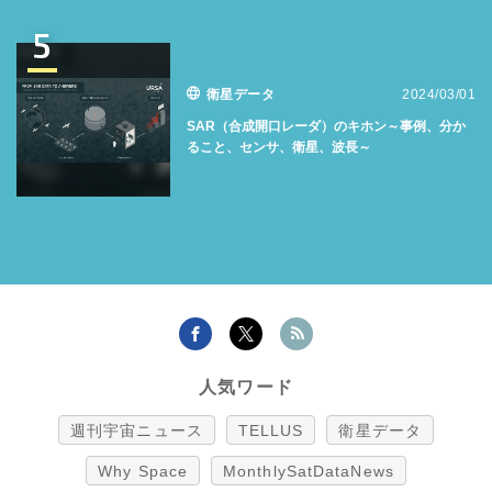
5
衛星データ
2024/03/01
SAR（合成開口レーダ）のキホン～事例、分か
ること、センサ、衛星、波長～
人気ワード
週刊宇宙ニュース
TELLUS
衛星データ
Why Space
MonthlySatDataNews