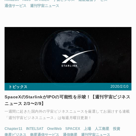
通信サービス
週刊宇宙ニュース
2020/2/10
トピックス
SpaceXのStarlinkがIPOの可能性を示唆！【週刊宇宙ビジネス
ニュース 2/3〜2/9】
一週間に起きた国内外の宇宙ビジネスニュースを厳選してお届けする連載
「週刊宇宙ビジネスニュース」は毎週月曜日更新！
Chapter11
INTELSAT
OneWeb
SPACEX
上場
人工衛星
投資
衛星ビジネス
衛星通信サービス
通信衛星
週刊宇宙ニュース