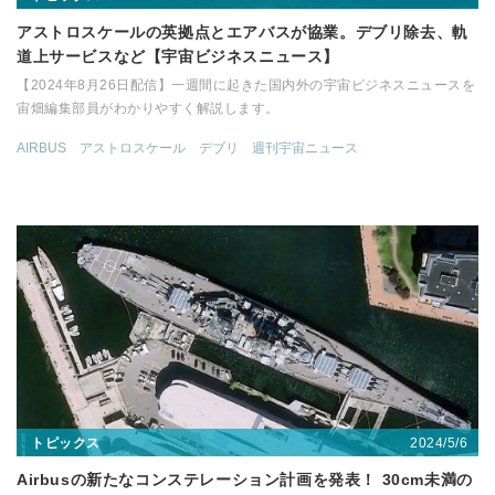
アストロスケールの英拠点とエアバスが協業。デブリ除去、軌
道上サービスなど【宇宙ビジネスニュース】
【2024年8月26日配信】一週間に起きた国内外の宇宙ビジネスニュースを
宙畑編集部員がわかりやすく解説します。
AIRBUS
アストロスケール
デブリ
週刊宇宙ニュース
2024/5/6
トピックス
Airbusの新たなコンステレーション計画を発表！ 30cm未満の