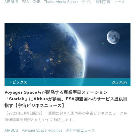
AIRBUS
ESA
OHB
Thales Alenia Space
デブリ
週刊宇宙ニュース
2023/1/9
トピックス
Voyager Spaceらが開発する商業宇宙ステーション
「Starlab」にAirbusが参画。ESA加盟国へのサービス提供目
指す【宇宙ビジネスニュース】
【2023年1月9日配信】一週間に起きた国内外の宇宙ビジネスニュースを
宙畑編集部員がわかりやすく解説します。
AIRBUS
Voyager Space Holdings
週刊宇宙ニュース