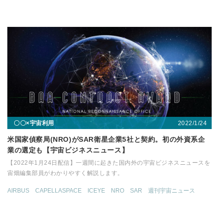
2022/1/24
〇〇×宇宙利用
米国家偵察局(NRO)がSAR衛星企業5社と契約。初の外資系企
業の選定も【宇宙ビジネスニュース】
【2022年1月24日配信】一週間に起きた国内外の宇宙ビジネスニュースを
宙畑編集部員がわかりやすく解説します。
AIRBUS
CAPELLASPACE
ICEYE
NRO
SAR
週刊宇宙ニュース