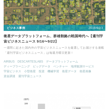
2019/9/23
ビジネス事例
衛星データプラットフォーム、群雄割拠の戦国時代へ【週刊宇
宙ビジネスニュース 9/16〜9/22】
一週間に起きた国内外の宇宙ビジネスニュースを厳選してお届けする連載
「週刊宇宙ビジネスニュース」は毎週月曜日更新！
AIRBUS
DESCARTESLABS
データプラットフォーム
ディープラーニング
ビッグデータ
ベンチャー
地球観測サービス
宇宙ビジネス
小型衛星
投資
機械学習
衛星データ
衛星画像
資金調達
週刊宇宙ニュース