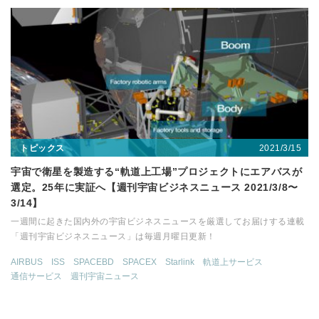
2021/3/15
トピックス
宇宙で衛星を製造する“軌道上工場”プロジェクトにエアバスが
選定。25年に実証へ【週刊宇宙ビジネスニュース 2021/3/8〜
3/14】
一週間に起きた国内外の宇宙ビジネスニュースを厳選してお届けする連載
「週刊宇宙ビジネスニュース」は毎週月曜日更新！
AIRBUS
ISS
SPACEBD
SPACEX
Starlink
軌道上サービス
通信サービス
週刊宇宙ニュース