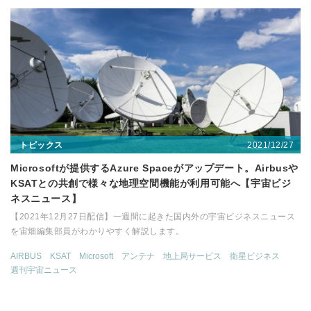
2021/12/27
トピックス
Microsoftが提供するAzure Spaceがアップデート。Airbusや
KSATとの共創で様々な地理空間機能が利用可能へ【宇宙ビジ
ネスニュース】
【2021年12月27日配信】一週間に起きた国内外の宇宙ビジネスニュース
を宙畑編集部員がわかりやすく解説します。
AIRBUS
KSAT
Microsoft
アンテナ
地上局サービス
衛星ビジネス
週刊宇宙ニュース