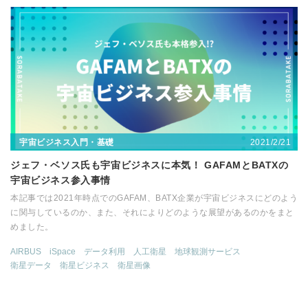
2021/2/21
宇宙ビジネス入門・基礎
ジェフ・ベソス氏も宇宙ビジネスに本気！ GAFAMとBATXの
宇宙ビジネス参入事情
本記事では2021年時点でのGAFAM、BATX企業が宇宙ビジネスにどのよう
に関与しているのか、また、それによりどのような展望があるのかをまと
めました。
AIRBUS
iSpace
データ利用
人工衛星
地球観測サービス
衛星データ
衛星ビジネス
衛星画像