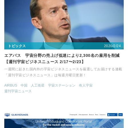
2020/2/24
トピックス
エアバス 宇宙分野の売上げ低迷により2,300名の雇用を削減
【週刊宇宙ビジネスニュース 2/17〜2/23】
一週間に起きた国内外の宇宙ビジネスニュースを厳選してお届けする連載
「週刊宇宙ビジネスニュース」は毎週月曜日更新！
AIRBUS
中国
人工衛星
宇宙ステーション
有人宇宙
週刊宇宙ニュース