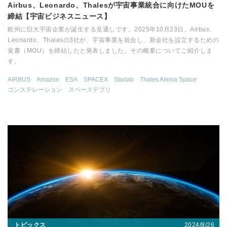
Airbus、Leonardo、Thalesが宇宙事業統合に向けたMOUを
締結【宇宙ビジネスニュース】
欧州に巨大宇宙企業が誕生する見通しです。2025年10月23日、Airbus、
Leonardo、Thalesの3社が、宇宙事業を統合し、新会社を設立するための
覚書（MOU）を締結したと発表しました。その概要についてご紹介しま
す。
AIRBUS
Amazon
ESA
SPACEX
Starlab
Thales Alenia Space
コンステレーション
スペースデブリ
2024/8/26
トピックス