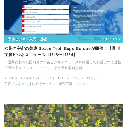
2019/11/25
宇宙ビジネス入門・基礎
欧州の宇宙の祭典 Space Tech Expo Europeが開催！【週刊
宇宙ビジネスニュース 11/18〜11/24】
一週間に起きた国内外の宇宙ビジネスニュースを厳選してお届けする連載
「週刊宇宙ビジネスニュース」は毎週月曜日更新！
AIRBUS
ARIANESPACE
ESA
EU
ヨーロッパ
ロシア
宇宙ビジネス
打ち上げサービス
週刊宇宙ニュース