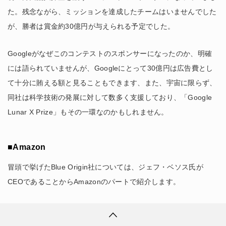
た。残念ながら、ミッションを達成したチームはいませんでした
が、勝者は賞金約30億円が与えられる予定でした。
Googleがなぜこのコンテストのスポンサーになったのか、明確
には語られていませんが、Googleにとって30億円は広告費とし
て十分に賄える額と見ることもできます、また、宇宙に限らず、
同社は科学技術の発展に対して数多く支援しており、「Google
Lunar X Prize」もその一環なのかもしれません。
■Amazon
冒頭で挙げたBlue Origin社については、ジェフ・ベソス氏が
CEOであることからAmazonのパートで紹介します。
Blue Origin社は現在大型ロケット「ニューグレン（New
Glenn）」「ニューアームストロング(Neil Alden Armstrong)」、