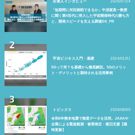
企業人インタビュー
2026/07/24
「短期間に何回挑戦できるか」中須賀真一教授
に聞く第4世代に突入した宇宙開発時代の勝ち方
と、開発スピードを支える調達DX_PR
2
宇宙ビジネス入門・基礎
2024/01/01
5Gって何？を基礎から徹底解説。5Gのメリッ
ト・デメリットと期待される活用事例
3
トピックス
2026/08/05
令和8年熊本地震で衛星データを活用。JAXAや
企業による緊急観測・被害推定・復旧支援【随
時更新】