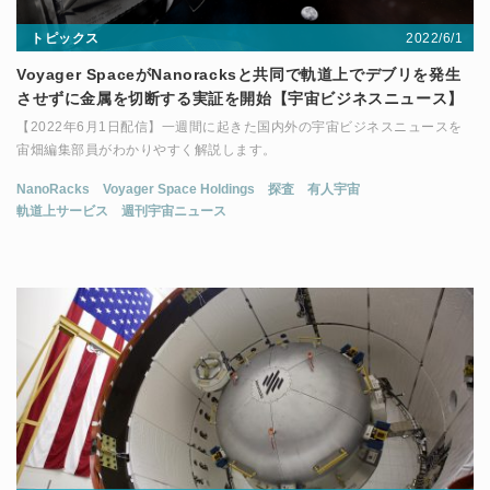
2022/6/1
トピックス
Voyager SpaceがNanoracksと共同で軌道上でデブリを発生
させずに金属を切断する実証を開始【宇宙ビジネスニュース】
【2022年6月1日配信】一週間に起きた国内外の宇宙ビジネスニュースを
宙畑編集部員がわかりやすく解説します。
NanoRacks
Voyager Space Holdings
探査
有人宇宙
軌道上サービス
週刊宇宙ニュース