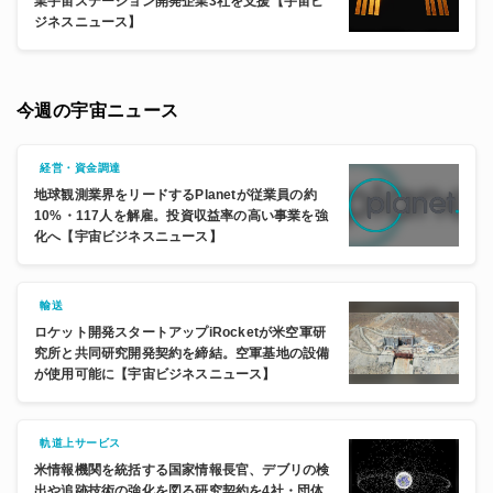
業宇宙ステーション開発企業3社を支援【宇宙ビ
ジネスニュース】
今週の宇宙ニュース
経営・資金調達
地球観測業界をリードするPlanetが従業員の約
10%・117人を解雇。投資収益率の高い事業を強
化へ【宇宙ビジネスニュース】
輸送
ロケット開発スタートアップiRocketが米空軍研
究所と共同研究開発契約を締結。空軍基地の設備
が使用可能に【宇宙ビジネスニュース】
軌道上サービス
米情報機関を統括する国家情報長官、デブリの検
出や追跡技術の強化を図る研究契約を4社・団体