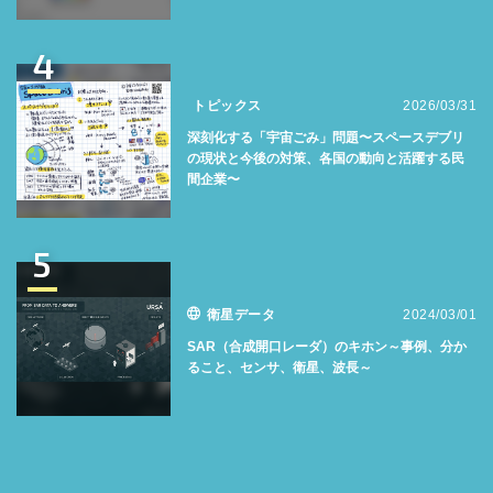
4
トピックス
2026/03/31
深刻化する「宇宙ごみ」問題〜スペースデブリ
の現状と今後の対策、各国の動向と活躍する民
間企業〜
5
衛星データ
2024/03/01
SAR（合成開口レーダ）のキホン～事例、分か
ること、センサ、衛星、波長～