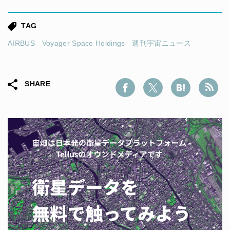
TAG
AIRBUS
Voyager Space Holdings
週刊宇宙ニュース
SHARE