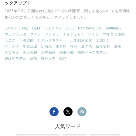
ックアップ！
2026年2月に公開された衛星データの利活用に関する論文の中でも宙畑編
集部が気になったものをピックアップしました。
CMIP6
CN値
GLM
HEC-HMS
LULC
ParFlow-CLM
Sentinel-2
ウェメデルタ
グアノ
ツンドラ
ナイジェリア
ベナン
マルコフ連鎖
ラゴス
不浸透面
分光シグネチャー
土地利用変化
土壌水分
地下水位
地表流出
定着氷
排泄物
換羽
最尤法
気候変動
洪水
火災強度
火災規模
焼失面積
熱帯地域
物理ベースモデル
経験的モデル
蒸散
野外火災
鳥類
人気ワード