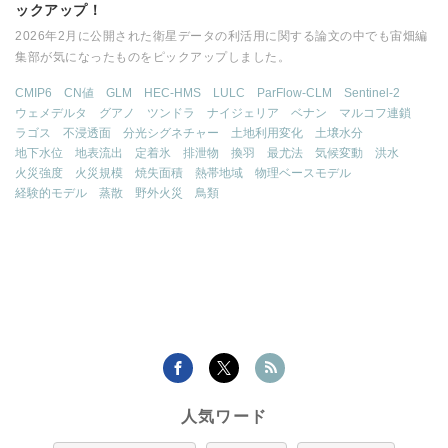
ックアップ！
2026年2月に公開された衛星データの利活用に関する論文の中でも宙畑編
集部が気になったものをピックアップしました。
CMIP6
CN値
GLM
HEC-HMS
LULC
ParFlow-CLM
Sentinel-2
ウェメデルタ
グアノ
ツンドラ
ナイジェリア
ベナン
マルコフ連鎖
ラゴス
不浸透面
分光シグネチャー
土地利用変化
土壌水分
地下水位
地表流出
定着氷
排泄物
換羽
最尤法
気候変動
洪水
火災強度
火災規模
焼失面積
熱帯地域
物理ベースモデル
経験的モデル
蒸散
野外火災
鳥類
人気ワード