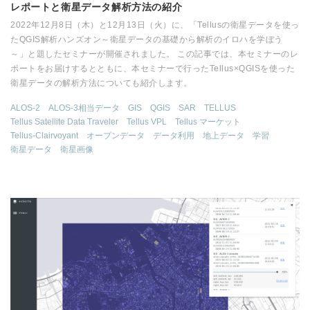
レポートと衛星データ解析方法の紹介
2022年12月8日（木）と12月13日（火）に、「Tellusの衛星データを使っ
たQGIS解析ハンズオン～衛星データの基礎から解析のイロハを学ぼう
～」と題したセミナーが開催されました。 この記事では、本セミナーのレ
ポートをお届けするとともに、本セミナーで行ったTellus×QGISを使った
衛星データの解析方法についても紹介します。
ALOS-2
ALOS-3相当データ
GIS
QGIS
SAR
TELLUS
Tellus Satellite Data Traveler
Tellus VPL
Tellus マーケット
Tellus-Clairvoyant
オープンデータ
データ利用
地上データ
学習
衛星データ
衛星画像