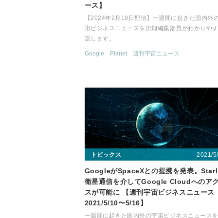
ース】
【2024年2月19日配信】一週間に起きた国内外
宙ビジネスニュースを宙畑編集部員がわかりや
説します。
Google
Planet
週刊宇宙ニュース
2021/5
トピックス
GoogleがSpaceXとの提携を発表。Starl
衛星通信を介してGoogle Cloudへのア
スが可能に 【週刊宇宙ビジネスニュース
2021/5/10〜5/16】
一週間に起きた国内外の宇宙ビジネスニュース