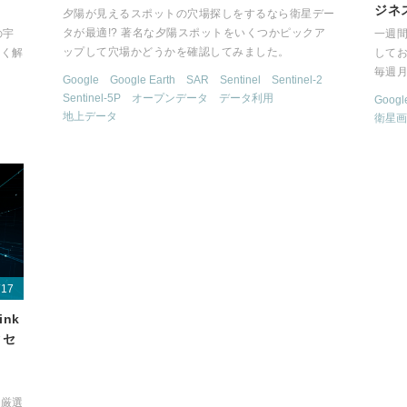
ジネス
夕陽が見えるスポットの穴場探しをするなら衛星デー
タが最適!? 著名な夕陽スポットをいくつかピックア
の宇
一週
ップして穴場かどうかを確認してみました。
すく解
して
毎週
Google
Google Earth
SAR
Sentinel
Sentinel-2
Sentinel-5P
オープンデータ
データ利用
Googl
地上データ
衛星画
/17
ink
クセ
を厳選