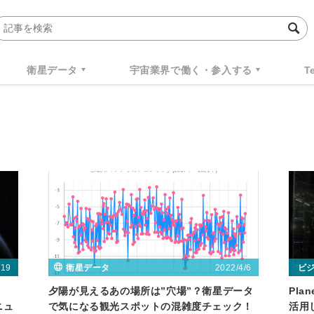
衛星データ
宇宙業界で働く・参入する
T
/19
2022/4/6
衛星データ
ビ
夕陽が見えるあの場所は”穴場”？衛星データ
Pla
ニュ
で気になる観光スポットの混雑度チェック！
活用