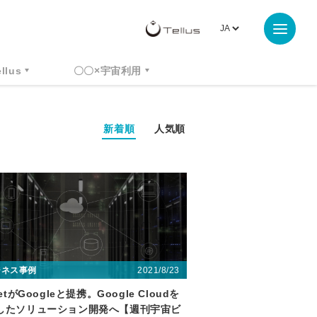
ellus
〇〇×宇宙利用
新着順
人気順
2021/8/23
ジネス事例
netがGoogleと提携。Google Cloudを
したソリューション開発へ【週刊宇宙ビ