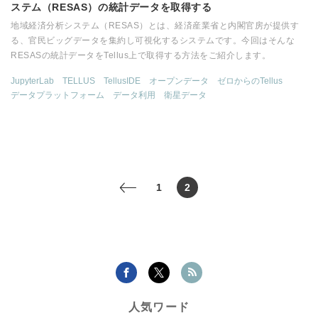
ステム（RESAS）の統計データを取得する
地域経済分析システム（RESAS）とは、経済産業省と内閣官房が提供す
る、官民ビッグデータを集約し可視化するシステムです。今回はそんな
RESASの統計データをTellus上で取得する方法をご紹介します。
JupyterLab
TELLUS
TellusIDE
オープンデータ
ゼロからのTellus
データプラットフォーム
データ利用
衛星データ
1
2
<
人気ワード